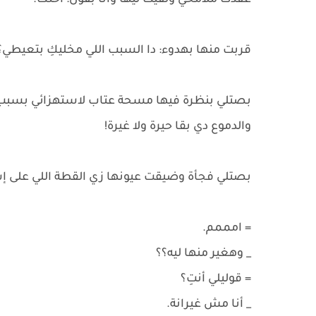
عقدت ملامحي ولفيت ليها وأنا بقول: أختك.
قربت منها بهدوء: دا السبب اللي مخليكِ بتعيطي
بصتلي بنظرة فيها مسحة عتاب لاستهزائي بسبب 
والدموع دي بقا حيرة ولا غيرة!
بصتلي فجأة وضيقت عيونها زي القطة اللي على إس
= امممم.
_ وهغير منها ليه؟؟
= قوليلي أنتِ؟
_ أنا مش غيرانة.