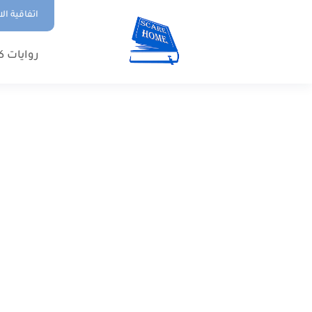
اتفاقية ال
روايات ك