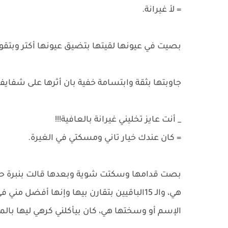
= لأ غيرانة.
بصيت في عيونها لقيتها بتضيق عيونها أكتر وبتقول
جاوبتها بثقة وابتسامة خفية بان أثرها على شفايفي:
_ أنت عايز تخليني غيرانة بالعافية!!!
= كان عندك خيار تاني ومسكتي في الغيرة.
هي، والـ 15الباقيين بتقارن بيها وإنها أ
الإسم أو وسختها هي، كان بيأكلني كرهي ليها بالم