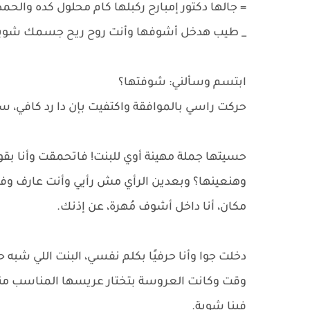
= جالها دكتور إمبارح ركبلها كام محلول كده والحم
_ طيب هدخل أشوفها وأنت روح ريح جسمك شوية، ل
ابتسم وسألني: شوفتها؟
حركت راسي بالموافقة واكتفيت بإن دا رد كافي، سأل
حسيتها جملة مهينة أوي للبنت! فاتحمقت وأنا بقول
وهنعينها؟ وبعدين الرأي مش رأيي وأنت عارف وف
مكان، أنا داخل أشوف مُهرة، عن إذنك.
دخلت جوا وأنا حرفيًا بكلم نفسي، البنت اللي شبه 
وقت وكانت العروسة بتختار عريسها المناسب مننا
فينا شوية.