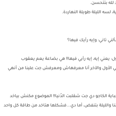
د لله بتتحسن.
سه الليلة طويلة النهاردة.
ني تاني: وإيه رأيك فيها؟
: يعني إيه، إيه رأيي فيها!! هي بضاعة يعم يعقوب
ي الأول والآخر أنا معرفهاش ومعرفش جت علينا من أنهي
حباية الكاجو دي جت شقلبت الدُنيا!! الموضوع مكنش بياخد
 والليلة بتنفض، أما دي...فشكلها هتاخد من طاقة كل واحد