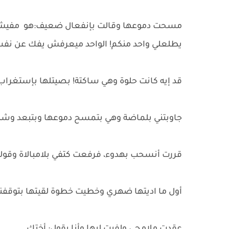
مسحت دموعها وقالت بإنفعال ضعيف:هو مفيش خص
يطلعلي واحد منكم! الواحد ميعرفش يفك عن نف
قد إيه كانت حلوة وهي ساكتة! بصيتلها بإستغراب و
جاوبتني بلماضة وهي بتمسح دموعها وبتبعد وشه
قررت أنسحب بهدوء، فرفعت كتفي بلامبالاة وقولت
أول ما اديتها ضهري وخطيت خطوة لقيتها بتوقفني