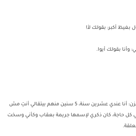
 بغيظ أكبر: بقولك لأ!
 وأنا بقولك أيوا.
بصت قدامها وسكتت شوية وبعدها قالت بنبرة حزن: أنا عندي عشرين سنة، 5 سنين منهم بيتقالي أنتِ مش
فضل مني في كل حاجة، كان ذكري لإسمها جريمة بعقاب وكأني وسخت
علقة.