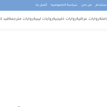
استخدام
من نحن
سياسة الخصوصيه
أتصل بنا
املة
روايات عراقية
روايات خليجية
روايات ليبية
روايات مترجمة
قيد كت