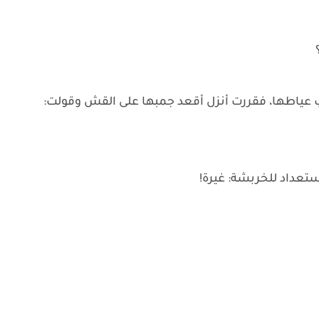
؟
عياطها، فقررت أنزل أقعد جمبها على القش وقولت:
تعداد للخربشة: غيرة!