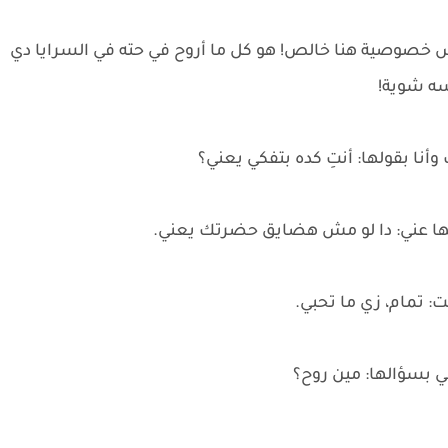
وصية هنا خالص! هو كل ما أروح في حته في السرايا دي
سه شوية!
أنا بقولها: أنتِ كده بتفكي يعني؟
ا عني: دا لو مش هضايق حضرتك يعني.
: تمام، زي ما تحبي.
 بسؤالها: مين روح؟