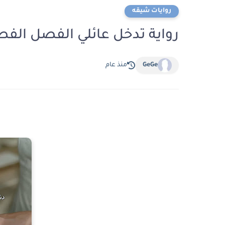
روايات شيقه
رواية تدخل عائلي الفصل الفصل الثالث 3 بقلم 
GeGe
منذ عام