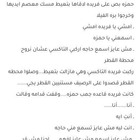
حمزه بص على فريده لاقاها بتعيط مسك معصم ايديها
وخرجوا بره الفيلا
ـ امشي يا فريده امشي
ـ اسمعني يا حمزه
ـ مش عايز اسمع حاجه اركبي التاكسي عشان نروح
محطة القطر
ركبت فريده التاكسي وهي مازالت بتعيط...وصلوا محطه
القطر قصدوا على الرصيف مستنيين القطر يجي......
كانت فريده قاعده جمب حمزه....وقفت قدامه وقالت
ـ أنا......أنا.....
ـ أنتِ ايه
ـ انت ليه مش عايز تسمع مني حاجه
ـ مش عايز اسمع مش عايز افهم......احنا مش قد