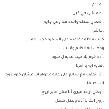
ـ ام آدم
ـ آه ماشى هي فين
ـ اقعدي لحظه واحده هنا وهي جايه
ـ ماشى
كانت فاطمه قاعده على السفره جمب آدم......
وجهت ليه الكلام وقالت
ـ آدم قوم يلا جيب هديه ل خلود
ـ هديه ايه يا امي!
ـ أنا اتفقت مع سايغ على علبه مجوهرات عشان خلود روح
انت جيبها
ـ ابعتي ار حد غيري أنا مش عايز اروح
ـ روح انت يا آدم وبطل كسل