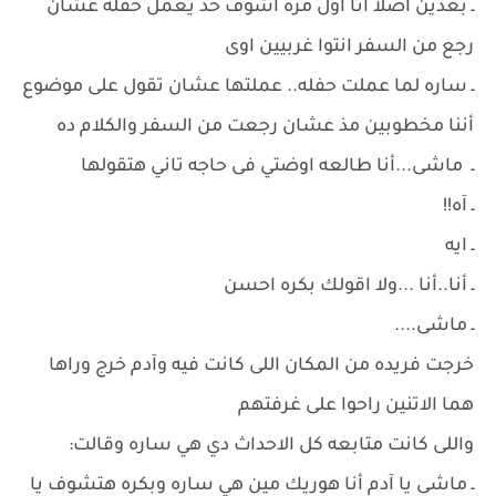
ـ بعدين اصلا أنا أول مره اشوف حد يعمل حفله عشان
رجع من السفر انتوا غربيين اوى
ـ ساره لما عملت حفله.. عملتها عشان تقول على موضوع
أننا مخطوبين مذ عشان رجعت من السفر والكلام ده
ـ ماشى...أنا طالعه اوضتي فى حاجه تاني هتقولها
ـ آه!!
ـ ايه
ـ أنا..أنا ...ولا اقولك بكره احسن
ـ ماشى....
خرجت فريده من المكان اللى كانت فيه وآدم خرج وراها
هما الاتنين راحوا على غرفتهم
واللى كانت متابعه كل الاحداث دي هي ساره وقالت:
ـ ماشى يا آدم أنا هوريك مين هي ساره وبكره هتشوف يا