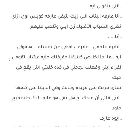
ـ انتي بتقولى ايه
ـ أنا عارفه البنات اللى زيك بتبقي عارفه كويس اوى ازاى
تغري الشباب الأغنياء زى ابني وتلعب عليهم
ـ أنا......
ـ عايزه تتلكمي...عايزه تدافعي عن نفسك....هتقولي
ايه...ما احنا خلاص كشفنا حقيقتك جايه عشان تقومي بِـ
اغراء ابني وفعلت نجحتي فى كده خليتي ابنى يقع فى
حبك
ساره قربت على فريده وقالت وهي ايديها على كتفها
ـ انتي قلتي أن عندك اخ هل بقي هو عارف انك جايه فرح
خلود
ـ ايوه عارف