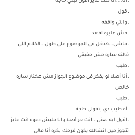
ـ أنا....أنا كنت عايز اقول ليكي حاجه
ـ قول
ـ وانتي واقفه
ـ مش عايزه اقعد
ـ ماشى...هدخل فى الموضوع على طول...الكلام اللى
قالته ساره مش حقيقي
ـ طيب
ـ أنا أصلا لو بفكر فى موضوع الجواز مش هختار ساره
خالص
ـ طيب
ـ آه طيب دي بتقولى حاجه
ـ اقول ايه يعنى...انت حر أصلا وانا مليش دعوه انت عايز
تتجوز مين انشالله يكون فرحك بكره أنا مالى