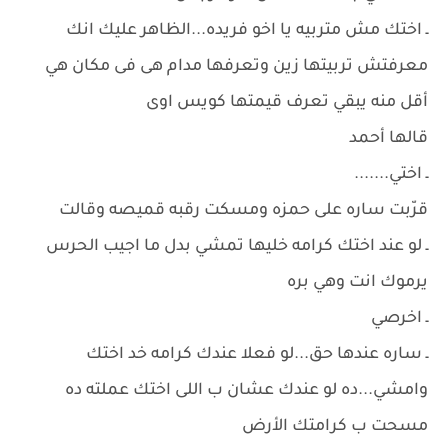
ـ اختك مش متربيه يا اخو فريده...الظاهر عليك انك
معرفتش تربيتها زين وتعرفها مدام هى فى مكان هي
أقل منه يبقي تعرف قيمتها كويس اوى
قالها أحمد
ـ اختي.......
قرّبت ساره على حمزه ومسكت رقبه قميصه وقالت
ـ لو عند اختك كرامه خليها تمشي بدل ما اجيب الحرس
يرموك انت وهي بره
ـ اخرصي
ـ ساره عندها حق...لو فعلا عندك كرامه خد اختك
وامشي...ده لو عندك عشان ب اللى اختك عملته ده
مسحت ب كرامتك الأرض