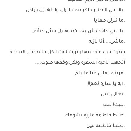
ـ يلا بقي الفطار جاهز تحت انزلى وانا هنزل وراكي
ـ ما تنزلى معايا
ـ يا بنتي هاخد دش بعد كده هنزل مش هتأخر
ـ ماشى....أنا نازله
جهزت فريده نفسها ونزلت لقت الكل قاعد على السفره
اتجهت ناحيه السفره ولكن وقفها صوت....
ـ فريده تعالى هنا عايزاكي
ـ ايه يا ساره نعم!!
ـ تعالى بس
ـ جيت! نعم
ـ طنط فاطمه عايزه تشوفك
ـ طنط فاطمه مين