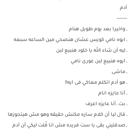
آدم
-------
ـ واخيرا بعد يوم طويل هنام
ـ ايوه نامي كويس عشان هنصحي مين الساعه سبعه
ـ ليه أن شاء الله يا خلود هنبيع لبن
ـ ايوه هنبيع لبن غورى نامي
ـ ماشى
ـ هو آدم اتكلم معاكي فى ايه!!
ـ أنا عايزه انام
ـ بت..أنا عايزه اعرف
ـ قال ليا أن كلام ساره مكنش حقيقه وهو مش هيتجوزها
ـ صدقتيني بقى يا ست فريده مش انا قُلت ليكي أن آدم