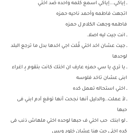
ـ إياكي...إياكي اسمع كلمه واحده ضد اختي
اتجهت فاطمه وأحمد ناحيه حمزه
فاطمه وجهت الكلام ل حمزه
ـ انت جيت ليه اصلا.
ـ جيت عشان اخد اختي قُلت اجي اخدها بدل ما ترجع البلد
لوحدها
ـ يا تري يا سي حمزه عارف ان اختك كانت بتقوم بِـ اغراء
ابنى عشان تاخد فلوسه
ـ اختي استحاله تعمل كده
ـ لأ عملت..والدليل أنها نجحت أنها توقع آدم ابني فى
حبها
ـ لو ابنك حب اختي ف حبها لوحده اختي ملهاش ذنب فى
كده اختي جت هنا عشان خلود وبس