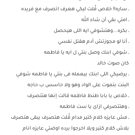
ـ ساره!! خلاص قُلت ليكي هعرف اتصرف مع فريده
ـ امتي بقي أن شاء الله
ـ بكره...وهتشوفي ايه اللى هيحصل
ـ أنا لو مجوزتش آدم هقتل نفسي
ـ شوفي ابنك وصل بنتي ل ايه يا فاطمه
كان صوت خالد
ـ يرضيكي اللى ابنك بيعمله فى بنتي يا فاطمه شوفي
البنت بتموت على الواد وهو ولا حاسس ب حاجه
ـ خلاص يا بابا طنط فاطمه قالت إنها هتتصرف
ـ وهتتصرفي ازاى يا ست فاطمه
ـ مش عايزه كلام كتير مدام قُلت هتصرف يبقى هتصرف
بلاش كلام كتير ويلا اخرجوا برده اوضتي عايزه انام