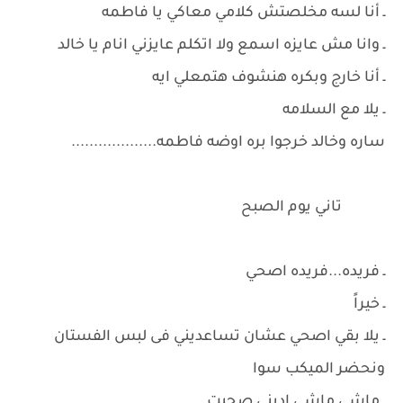
ـ أنا لسه مخلصتش كلامي معاكي يا فاطمه
ـ وانا مش عايزه اسمع ولا اتكلم عايزني انام يا خالد
ـ أنا خارج وبكره هنشوف هتمعلي ايه
ـ يلا مع السلامه
ساره وخالد خرجوا بره اوضه فاطمه...................
تاني يوم الصبح
ـ فريده...فريده اصحي
ـ خيراً
ـ يلا بقي اصحي عشان تساعديني فى لبس الفستان
ونحضر الميكب سوا
ـ ماشى ماشى اديني صحيت