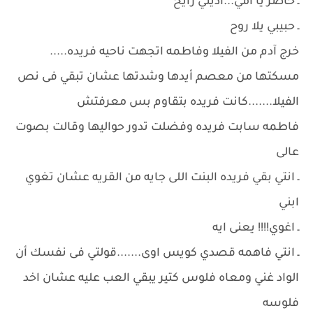
ـ حاضر يا امي...اديني رايح
ـ حبيبي يلا روح
خرج آدم من الفيلا وفاطمه اتجهت ناحيه فريده.....
مسكتها من معصم أيدها وشدتها عشان تبقي فى نص
الفيلا.......كانت فريده بتقاوم بس معرفتش
فاطمه سابت فريده وفضلت تدور حواليها وقالت بصوت
عالى
ـ انتي بقي فريده البنت اللى جايه من القريه عشان تغوي
ابني
ـ اغوي!!!! يعنى ايه
ـ انتي فاهمه قصدي كويس اوى.......قولتي فى نفسك أن
الواد غني ومعاه فلوس كتير يبقي العب عليه عشان اخد
فلوسه