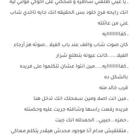
ـ يا عيني طلعتي شاطره و ضحكتي على اخوكي قولتي ليه
انك رايحه فرح خلود بس الحقيقه انك جايه تاخدي شاب
غني من عائلته
ـ كفااااااااايه
كان صوت شاب واقف عند باب الفيلا ..صوته هز أرجاء
الفيلا......كانت عيونه بتطلع شرار
ـ كفااااااااايه.....مين انتوا عشان تتكلموا على فريده
بالشكل ده
قرب خالد منه
ـ مين انت اصلا ومين سمحلك انك تدخل هنا
فريده رفعت راسها وشافته جريت عليه وحضنته
ـ حمزه...حبيبي.. الحمدلله انك جيت
ـ متقلقيش مدام أنا موجود محدش هيقدر يتكلم معاكي