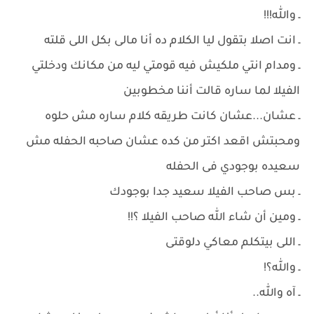
ـ والله!!!
ـ انت اصلا بتقول ليا الكلام ده أنا مالى بكل اللى قلته
ـ ومدام انتي ملكيش فيه قومتي ليه من مكانك ودخلتي
الفيلا لما ساره قالت أننا مخطوبين
ـ عشان...عشان كانت طريقه كلام ساره مش حلوه
ومحبتش اقعد اكتر من كده عشان صاحبه الحفله مش
سعيده بوجودي فى الحفله
ـ بس صاحب الفيلا سعيد جدا بوجودك
ـ ومين أن شاء الله صاحب الفيلا ؟!!
ـ اللى بيتكلم معاكي دلوقتى
ـ والله؟!
ـ آه والله..