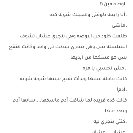
ـ اوضه مين؟!
ـ أنا رايحه دلوقتى وهجيلك شويه كده
ـ ماشى
طلعت خلود من الاوضه وهي بتجري عشان تشوف
السلسله بس وهي بتجري خبطت فى واحد وكانت هتقع
بس هو مسكها من ايديها
ـ مش تحسبي يا مزه
كانت قافله عينيها وبدأت تفتح عينيها شويه شويه
ـ آدم!
قالت كده فريده لما شافت آدم ماسكها....سابها آدم
وبعد عنها
ـ كنتي بتجري ليه
ـ عشان....عشان