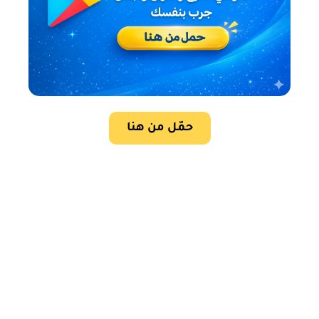
حمّل من هنا