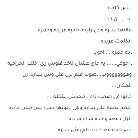
بنص كلمه
ـ مـــــيـــــــن انت
قالتها ساره وهي رايحه ناحيه فريده وحمزه
اتكلمت فريده
ـ ده حمزه.... اخويا
ـ اخوكي......ايه جاي عشان تاخد فلوس زى اختك الحراميه
وهوووووووب...صوت قلم نزل على وش ساره رن
المكان...
كانوا فى صمت تام...محدش بيتكلم....
كلهم بصوا على ساره وهي عيونها حمرا بس مش عايزه
انزل دمعه واحده قدام فريده
رفع حمزه صباعه قدام وش ساره