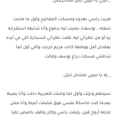
_ أنزلي يا حبيبي بس متتأخريش.
هزيت راسي بهدوء ومسكت المفاتيح وأول ما فتحت
شفته… يوسف!، بصيت ليه بدموع وأنا شايفه استغرابه
بيا أو من نظراتي ليه، نقلت نظراتي السجارة اللي في أيده
بفقدان أمل ووقتها كانت مريم خرجت واللي أول لما
شافتني مسكت دراع يوسف وقالت
_ يلا يا حبيبي علشان ننزل.
سيبتهم ونزلت وأول لما وصلت للعربية دخلت وأنا بعيط
بعدما كنت ماسكة نفسي فوق فضلت أعيط وأنا مش
عارفه أروح فين، رفعت راسي وكان واقف باصص عليا