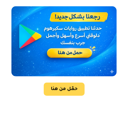
حمّل من هنا