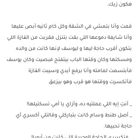
هكون زيك.
قمت وأنا بتمشي في الشقة وكل كام ثانيه أبص عليها
وأنا شايفة دموعها اللي بقت بتنزل فقربت من الڨازة اللي
بتكون أقرب حاجة ليها و ليوسف لإنها كانت من والده
ومسكتها وكان وقتها الباب بيتفتح فبصيت وكان يوسف
فأبتسمت لمامته وأنا برفع أيدي وسيبت الڨازة
فأتكسرت ووقتها هو قرب وهو بيزعق
_ أنتِ إيه اللي عملتيه ده، وأزاي يا أمي تسكتيلها!
_ أصل طنط وسام كانت بتباركلي وقالتلي أكسري أي
حاجة تحبيها.
_ فتكسري الحاجة الوحيدة اللي كانت من أبويا!