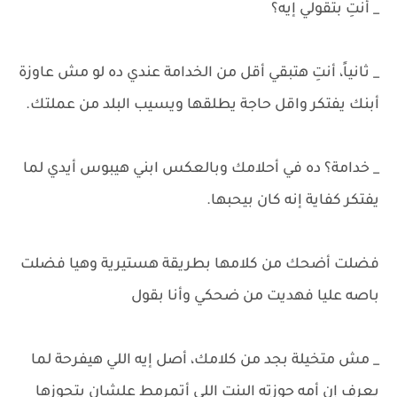
_ أنتِ بتقولي إيه؟
_ ثانياً، أنتِ هتبقي أقل من الخدامة عندي ده لو مش عاوزة
أبنك يفتكر واقل حاجة يطلقها ويسيب البلد من عملتك.
_ خدامة؟ ده في أحلامك وبالعكس ابني هيبوس أيدي لما
يفتكر كفاية إنه كان بيحبها.
فضلت أضحك من كلامها بطريقة هستيرية وهيا فضلت
باصه عليا فهديت من ضحكي وأنا بقول
_ مش متخيلة بجد من كلامك، أصل إيه اللي هيفرحة لما
يعرف إن أمه جوزته البنت اللي أتمرمط علشان يتجوزها