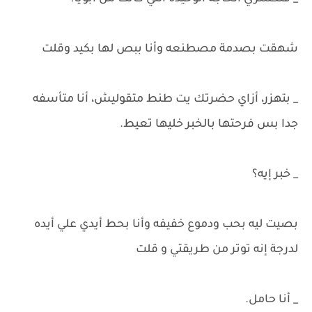
شهقت بصدمة مصطنعه وأنا ببص لها بكيد وقلت
_ بتهزر، أزاي حضرتك يت طنط متقوليش، أنا متأسفه
جدا بس فرحتها بالخبر خليها تعيط.
_ خبر إيه؟
بصيت ليه بحب ودموع خفيفه وأنا بحط أيدي علي أيده
لدرجة إنه توتر من طريقتي و قلت
_ أنا حامل.