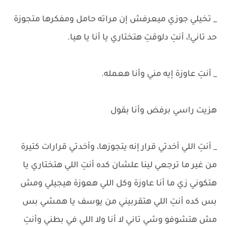
_ تخيلي جوزي ميعرفش إن مراته حامل ومفكرها متجوزة
حد تاني!، أنتِ دلوقتِ هتختاري يا أنا يا هيا.
_ أنتِ عاوزة إيه مني وأنا هعمله.
هزيت راسي برفض وأنا بقول
_ أنتِ اللي أخدتي قرار إنه يتجوزها، وأخدتي قرارات كتيرة
من غير ما ترجعي لينا علشان كده أنتِ اللي هتختاري يا
هتكوني زي ما أنا عاوزة وكل اللي هعوزة هيجيلي ومش
بس كده أنتِ اللي هتقربيني من يوسف يا همشي بس
مش هتشوفو وشي تاني لا أنا ولا اللي في بطني وأنتِ