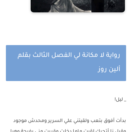
رواية لا مكانة لي الفصل الثالث بقلم
ألين روز
_ ليل!
بدأت أفوق بتعب ولقيتني علي السرير ومحدش موجود
وقبل نا أتحرك لقيت ماما دخلت وقربت مني بفرحة وهيا