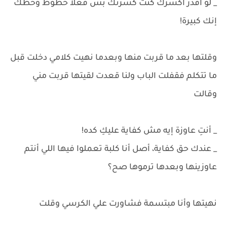
_ لو أقدر أكسرك كنت كسرتك بس فعلآ حظوظ وحظك
إنك كبيرة!
وقلتها بعد ما قربت منها وبعدما نهيت كلامي دخلت قبل
ما تتكلم فقفلت الباب ولنا قعدت لقيتها قربت مني
وقالت
_ أنتِ عاوزة إيه مش كفاية عليكِ كده!
_ عندك حق كفاية، أصل أنا كلبة تعملوا فيها اللي أنتم
عاوزينها وبعدها ترموها صح؟
نهيتها وأنا مبتسمة فشاورت علي الكرسي وقلت