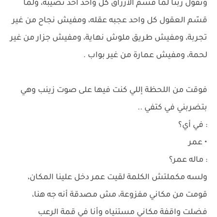
ونقول ربنا لما قسّم الأرزاق كل واحد اخد نصيبه، ولما
قسّم العقول كل واحد عجبه عقله، ومفيش نجاح من غير
تجربة، ومفيش طريق ملوش نهاية، ومفيش جزار من غير
لحمة، ومفيش عمارة من غير بواب .
فوقت من اللحظة إللي كنت فيها على صوت زينب وهي
بتضربني في كتفي ..
: في أي؟
• عمر
: ماله عمر؟
ولسه مكملتش الكلمة لقيت عمر دخل علينا المكان،
قومت من مكاني مفزوعة، مش مصدقة أنه جه هنا،
فضلت واقفة مكاني مستنياه وأنا في قمة الرعب