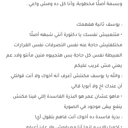
وبسمة أصلًا مخطوبة، وأنا كل ده ومش واعي .
: يوسف ثانية هفهمك
• متتعبيش نفسك يا دكتورة أنتي شبهه أصلًا
مختلفتيش حاجة عنه نفس التصرفات نفس القرارات
العبيطة نفس كل حاجة بس هتجيبوه منين مأنتو ولاد عم
يعني مش غريب عليكم
: والله يا يوسف مكنتش أعرف أنه أخوك ولا أنت قولتلي
أن عندك اخ ولا أبويا قالي
• ماهو عشان عمر هو البذرة الفاسدة إللي فينا مكنش
ينفع يبقىٰ موجود في الصورة
: بذرة فاسدة ده أخوك أنت فاهم بتقول أي!
• اخويا بالاسم إنما أنا معرفوش ولا عايز أعرفه