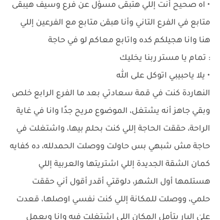
• اه صحيح أنت إللي هتبقى مسؤل عن فرع وسيف هيبقى
متابع في الفرع التاني وأنا هبقىٰ متابع مع الفرعين إللي
هنا وانا هجيلكم كده واتابع معاكم لو في حاجة
: تمام يا مستر ربنا يخليك
• يلا ياحبيبي اتوكل على الله
النهاردة كنت في قمة سعادتي بعد ما الفرع الرابع خلص
وبقي جاهز أنه يشتغل، الموضوع مريح جدًا وانا في غاية
الراحة، حققت الحاجة إللي كنت بحلم بيها، واشتغلت في
حاجة مش شبهي بس حاولت ووصلت الحمدلله، ده كفايه
كمان الشقة الجديدة إللي اشتريتها والعربية إللي
هستلمها أول الشهر، دلوقتي أقدر أقول أني حققت
حلمي، ووصلت للمكانة إللي كنت نفسي اوصلها، قعدت
علىٰ البار بتأمل المكان إللي اشتغلت فيه وانا وبعمل