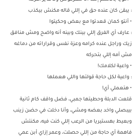
: يبقىٰ كان عنده حق في إللي قاله مكنش بيكذب
• أنتو كمان قعدتوا مع بعض وحكيتوا
: عارف أي الفرق إللي بينك وبينه أنه واضح ومش منافق
زيك وراجل عنده كرامه وعزة نفس وقراراته من دماغه
مش أمه إللي بتحركه
• واعية لكلامك!
: واعية لكل حاجة قولتها واللي هعملها
• هتعملي أي!
قلعت الدبلة وحطيتها جمبي، فضل واقف كام ثانية
بيبصلي واخد بعضه ومشي، وأنا دخلت في حضن زينب
وبعيط بهستيريا من الرعب إللي كنت فيه، مكنتش
فاهمة أي حاجة من إللي حصلت، وعمر إزاي أبن عمي