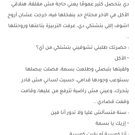
دي بتحصل كتير عمومًا يعني حاجة مش مقلقة، هنلاقي
الأكل في الآخر محتاج حد ينفخلها فيه، خرجت عشان أروح
اشوف إللي بتشتكي دي، عرفت التربيزة بتاعتها وروحتلها
..
: حضرتك طلبتي تشوفيني بتشتكي من أي؟
• الأكل
ولقيتها بتبصلي وطلعت بسمة، فضلت ببصلها
بستوعب وجودها قدامي، حسيت لساني مش قادر
يتحرك، وعيني مش راضية تترفع من عليها، وقامت
وقفت قصادي ..
: سنة متسألش عليا ولا تدور أنا فين
• إزيك يا بسمة
: أنا كويسة أو بقيت كويسة