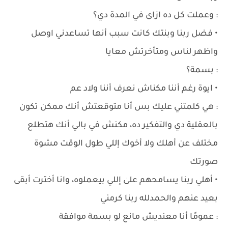
: وعملت كل ده ازاى في المدة دي؟
• فضل ربنا وبنتك كانت سبب أنها تساعدني اوصل
واظهر لناس ومتأخرتش معايا
: بسمة؟
• ايوة رغم أننا مكناش نعرف أننا ولاد عم
: هي كلمتني عليك بس أنا متوقعتش أنك ممكن تكون
بالعقلية دي والتفكير ده، مكنش في بالي أنك هتطلع
مختلف عن أهلك ولا أخوك إللي طول الوقت مشوة
صورتك
• أهلي ربنا يسامحهم علىٰ إللي بيعملوه، وانا أخترت أبقى
بعيد عنهم والحمدلله ربنا كرمني
: عمومًا أنا معنديش مانع لو بسمة موافقة