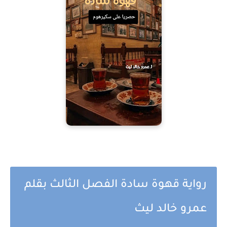
رواية قهوة سادة الفصل الثالث بقلم
عمرو خالد ليث