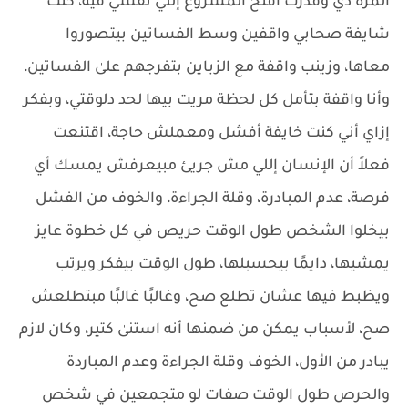
المرة دي وقدرت أفتح المشروع إللي نفسي فيه، كنت
شايفة صحابي واقفين وسط الفساتين بيتصوروا
معاها، وزينب واقفة مع الزباين بتفرجهم علىٰ الفساتين،
وأنا واقفة بتأمل كل لحظة مريت بيها لحد دلوقتي، وبفكر
إزاي أني كنت خايفة أفشل ومعملش حاجة، اقتنعت
فعلاً أن الإنسان إللي مش جريئ مبيعرفش يمسك أي
فرصة، عدم المبادرة، وقلة الجراءة، والخوف من الفشل
بيخلوا الشخص طول الوقت حريص في كل خطوة عايز
يمشيها، دايمًا بيحسبلها، طول الوقت بيفكر ويرتب
ويظبط فيها عشان تطلع صح، وغالبًا غالبًا مبتطلعش
صح، لأسباب يمكن من ضمنها أنه استنىٰ كتير، وكان لازم
يبادر من الأول، الخوف وقلة الجراءة وعدم المباردة
والحرص طول الوقت صفات لو متجمعين في شخص