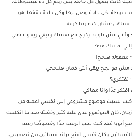
عينه كانت بتقول كل حاجة، بس رغم كل ده مبسوطاله،
مبسوطة لكل حاجة وصل ليها وكل حاجة حققها، هو
يستاهل عشان كده ربنا كرمه
: وأنتي مش ناوية تركزي مع نفسك وتبقي زيه وتحققي
إللي نفسك فيه؟
• معقولة هنجح!
: مش هو نجح يبقىٰ أنتي كمان هتنجحي
• تفتكري؟
: افتكر جدًا وانا معاكي
كنت نسيت موضوع مشروعي إللي نفسي اعمله من
زمان، كان الموضوع عدى عليه كتير وقفلته بعد ما اتكلمت
مع أبويا فيه، كنت بحب الرسم جدًا وخصوصًا رسم
الفساتين وكان نفسي أفتح براند فساتين من تصميمي،