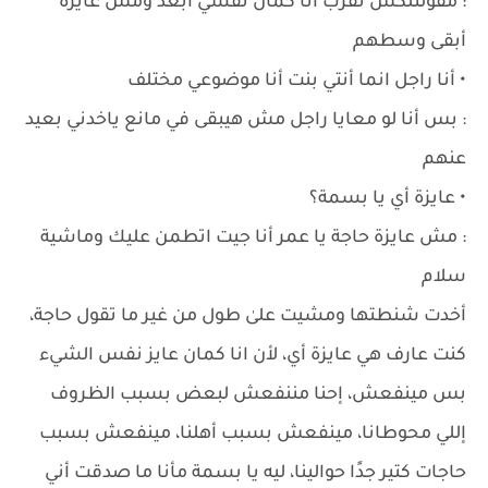
: مقولتلكش تقرب أنا كمان نفسي أبعد ومش عايزة
أبقى وسطهم
• أنا راجل انما أنتي بنت أنا موضوعي مختلف
: بس أنا لو معايا راجل مش هيبقى في مانع ياخدني بعيد
عنهم
• عايزة أي يا بسمة؟
: مش عايزة حاجة يا عمر أنا جيت اتطمن عليك وماشية
سلام
أخدت شنطتها ومشيت علىٰ طول من غير ما تقول حاجة،
كنت عارف هي عايزة أي، لأن انا كمان عايز نفس الشيء
بس مينفعش، إحنا مننفعش لبعض بسبب الظروف
إللي محوطانا، مينفعش بسبب أهلنا، مينفعش بسبب
حاجات كتير جدًا حوالينا، ليه يا بسمة مأنا ما صدقت أني