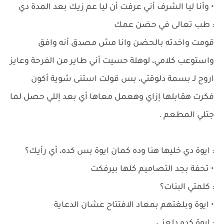
• وأنا ليا الشرف أني عرفت أن ليا عم زيك بعد المدة دي
: طب تعالى في حضن عمك
قومت واخدته بالحضن وانا مش مصدق أنه وافق
واستوعب كلامي، لوهلة حسيت أني طاير من الفرحة وعايز
اروح لـ بسمة دلوقتي، بس قولت استنى شوية أكون
فكرت هقابلها إزاي وهعمل معاها أي بعد إللي حصل لما
جتلي المطعم .
: ايوة دي خليها هنا وده كمان ايوة بس كده، أي رأيك؟
• تحفة بجد التصاميم كلها بيرفكت
: كلمتي البنات؟
• ايوة وبلغتهم بمعاد الافتتاح عشان الدعاية
: ايوة كده دلعني