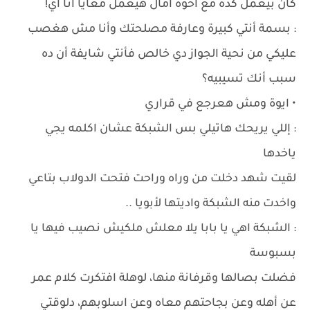
كان بيعمل كده مع أخوه أمال هيعمل معايا أنا أي!
: بسمة أنتي كبيرة وعارفة مصلحتك وأنا مش هغصب
عليكي من نحية الجواز دي خالص فأنتي شايفة أن ده
سبب أنك تسيبيه؟
• ايوة ومش هعرجع في قراري
: إللي يريحك هاتيلي بس الشبكة عشان اكلمه يجي
ياخدها
لقيت شهد دخلت من وراه وراحت فتحت الدولاب بتاعي
واخدت منه الشبكة واديتها لأبويا ..
: الشبكة اهي يا بابا يلا معلش ملكيش نصيب فيها يا
بسبوسة
فضلت بصالها وقرفانة منها، لوهلة افتكرت كلام عمر
عن أهله وعن بجاحتهم معاه وعن اسلوبهم، دلوقتي