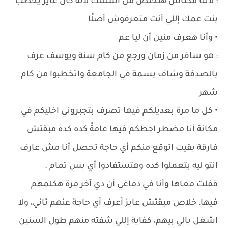
: لأننا مكناش هنخلص من اسئلتك لأنه كان عايز يخطب
بنت عمك إللي أنت متعرفوش أصلًا
• وأنا هعرف منين أن ليا عم
: هو سافر من زمان ورجع من كام سنة ويوسف عرف
بالصدفة وشاف بسمة في الجامعة واتخطبوا من كام
شهر
• كل ما مرة بعديلكم فيها تصرف بتجبروني اخليكم في
مكانة أنا مضطر احطكم فيها عامةً كده كده مبقتش
فارقة بقيت اتوقع منكم أي حاجة تحصل أنا مش عارف
انتو ليه بتعملوا كده وهتستفادوا أي بس تمام .
قفلت معاها وأنا في دماغي أن دي آخر مرة هكلمهم
فيها، خلاص مبقتش عايز أعرف أي حاجة عنهم تاني، ولا
اشغل بالي بيهم، كفاية إللي شفته منهم طول السنين