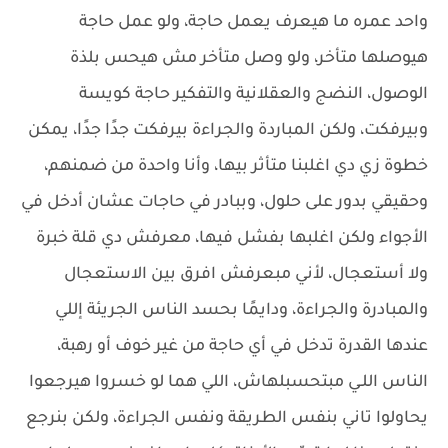
واحد عمره ما هيعرف يعمل حاجة، ولو عمل حاجة
هيوصلها متأخر، ولو وصل متأخر مش هيحس بلذة
الوصول، النضج والعقلانية والتفكير حاجة كويسة
وبيرفكت، ولكن المباردة والجراءة بيرفكت جدًا جدًا، يمكن
خطوة زي دي اغلبنا متأثر بيها، وأنا واحدة من ضمنهم،
وحقيقي بدور على حلول، وببادر في حاجات عشان أدخل في
الأجواء ولكن اغلبها بفشل فيها، معرفش دي قلة خبرة
ولا أستعجال، لأني مبعرفش افرق بين الاستعجال
والمبادرة والجراءة، ودايمًا بحسد الناس الجريئة إللي
عندها القدرة تدخل في أي حاجة من غير خوف أو رهبة،
الناس اللـي مبتحسبلهاش، اللي هما لو خسروا هيرجعوا
يحاولوا تاني بنفس الطريقة ونفس الجراءة، ولكن بنرجع