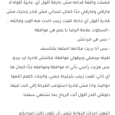
فضلت واقفة قدامه مش عارفة أقول أي، عايزة أقوله لا
فارقلي وفارقلي جدًا كمان، لساني مش قادر يتحرك مش
قادرة أقول أي حاجة، لقيت زينب اخدت منه الورد وقالتله ..
: السكوت علامة الرضا يا عمر هي موافقة
• بس هي مردتش
: بس أنا رديت مكانها اصلها بتتكسف
لقيته بيبصلي وبيقولي موافقة، مكنتش قادرة ارد بردو،
بس هزيت رأسي بأني اه موافقة وموافقه جدًا كمان ها
أي تاني، لقيت زينب بتزغرط جمبي، والبنات كلهم اتلموا
حوالينا، وانا مش قادرة استوعب الفرحة إللي كنت فيها،
دلوقتي أقدر أقول أتت الرياح بما تشتهي سفننا .
انتهت احداث الرواية نتمني أن تكون نالت اعجابكم