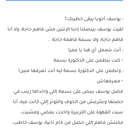
: يوسف أخويا يبقىٰ خطيبك؟
لقيت يوسف بيبصلنا إحنا الإتنين مش فاهم حاجة، ولا أنا
فاهم حاجة، ولا بسمة فاهمة حاجة ..
: أنت بتعمل أي هنا يا عمر!
• كنت بتطمن علىٰ الدكتورة بسمة
: وتطمن علىٰ الدكتورة بسمة ليه أنت تعرفها منين!
• معرفهاش
فضل يوسف بيبص علىٰ بسمة إللي واخداها زينب في
حضنها وبتترعش من الخوف والتوتر إللي كانت فيه، أنا
سبت القهوة علىٰ التربيزة واخدت بعضي ومشيت،
مكنتش فاهم إللي حصل من كام ثانية، يوسف خاطب،