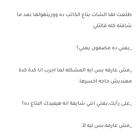
طلعت لها الشات بتاع الكاتب ده ووريتهولها بعد ما
شافته كله قالتلي
_يعني ده مضمون يعني؟
_مش عارفه بس ايه المشكله لما اجرب انا كدة كدة
معنديش حاجه اخسرها.
_على رأيك،يعني انتي شايفة انه هيفيدك البتاع ده؟
_مش عارفه،بس ليه لأ.