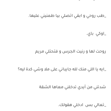
_طب روحي و ابقي اتصلي بيا طمنيني عليها.
_اوكي باي.
روحت لها و رنيت الجرس و فتحتلي مريم
_ايه يا اللي منك لله جايباني على ملا وشي كدة ليه؟
شدتني من أيدي تدخلني معاها الشقة
_تعالي بس ادخلي هقولك.