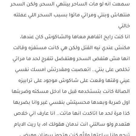
سمعت انه لو مات الساحر بينتهي السحر، ولكن السحر
منتهاش وبنتي ومراتي ماتوا بسبب السحر اللي عملته
خالتي
انا كنت رايح اتفاهم معاها والشاكوش كان عندها،
مكنش عندي نيه القتل ولكن هي كانت مستفزه وقالت
انها مش هتفض السحر وهتفضل تتفرج لحد ما مراتي
تخلص على بنتي.. اتعصبت ومقدرتش امسك نفسي
عيني وقتها وقعت على شاكوش موجود على ترابيزه
الصالة كانت بتستخدمه قبل ما ادخل مسكته وضربتها
اول ضربة وبعدها محسيتش بنفسي غير وانا بضربها
كذا مرة لحد ما اتاكدت انها ماتت.. انا عارف اني خلاص
هتعدم ولو سالتني انت ندمان هقولك اه، يا ريت الايام
ترجع وانا ساعتها والله كنت هتجوز سوزان وهرضي