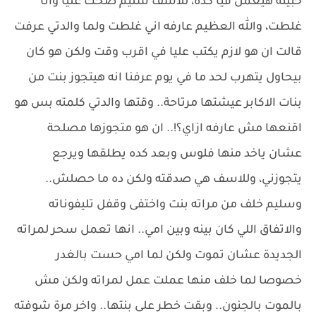
حبيته هيعمل فيا كده، للاسف سليم ضحك عليا وانا
غلطت، والله العظيم عارفه اني غلطت ولما والدتي عرفت
قالت ان هو لازم يكتب عليا في اقرب وقت ولكن هو كان
بيحاول يتهرب لحد ما في يوم عرفنا انه هيتجوز بنت من
بنات الاكابر عيشتها مرتاحة.. وقتها والدتي كلمته بس هو
اقنعها مش عارفه ازاي؟!.. ان هو متجوزها مصلحة
عشان ياخد منها فلوس وبعد كده يطلقها ويرجع
يتجوزني، وللاسف هي صدقته ولكن ده ما حصلش..
وسليم خلف من مراته بنت واختفى وقفل تليفوناته
والاتفاق اللي كان بينه وبين امي.. انها تعمل سحر لمراته
الجديدة عشان تموت ولكن لما امي حست بالغدر
خصوصا لما خلف منها عملت عمل لمراته ولكن مش
بالموت بالجنون.. وبقت خطر على بنتها.. واخر مرة شوفته