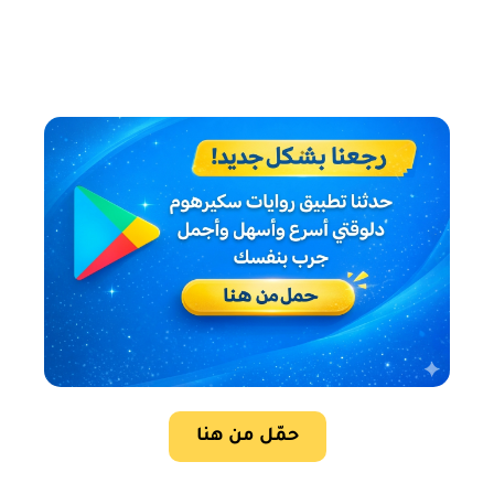
حمّل من هنا