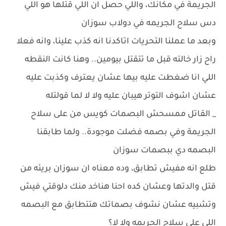
الجريمة في مكانك، واللي حصل ان اللي قتلها هو اللي
دس سلاح الجريمه في دولاب سوزان
وبعد ما عملنا التحريات اتاكدنا انه كذب علينا، وانه فعلا
راح زار خالته قبل ما تتقتل بيومين.. وهنا كانت النقطه
اللي انا ضغطت عليه بيها عشان يعترف وكذبت عليه
عشان اشوف التوتر هيبان عليه ولا لا لما قولتله
_ القاتل ممسحش البصمات كويس من على سلاح
الجريمة وفي بصمه فضلت موجودة.. ولما طابقنا
البصمه دي ببصمات سوزان
طلع انه مفيش تطابق، وده معناه ان سوزان بريئه من
قتل والدتها وعشان كده احنا هناخد منك دلوقتي فيش
وتشبيه عشان نشوف بصماتك هتتطابق مع البصمه
اللي على سلاح الجريمه ولا لا؟