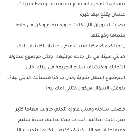
بيه دايما المجرم انه يقنع بيه نفسه.. ويحط مبررات
عشان يقنع بيها غيره
بصيت لسوزان اللي كانت عاوزه تتكلم ولكن في حاجة
منعاها وقولتلها
_ احنا كده كده كنا هنستدعيكي، عشان اكتشفنا انك
كدبتي علينا، في كل حاجه قولتيها.. ولكن موضوع محاوله
انتحارك واكتشاف سلاح الجريمة في بيتك، خلى
الموضوع اسهل شوية وبدل ما كنا هنسألك كدبتي ليه؟..
دلوقتي السؤال هيكون قتلتي امك ليه؟
فضلت ساكته ومش عاوزه تتكلم، حاولت معاها كتير
بس كانت ساكته.. لحد ما جبت قدامها سيرة سليم
وعرفتها ان هو اللي كشف كذبها.. نظره الانكسار اللي