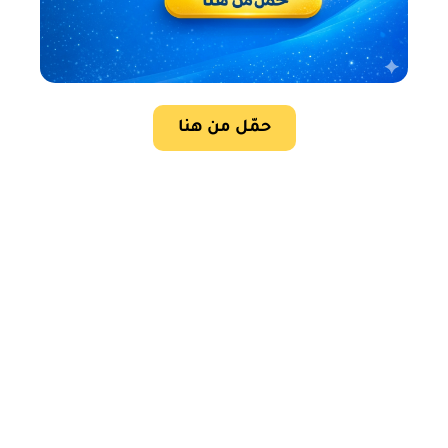
حمّل من هنا