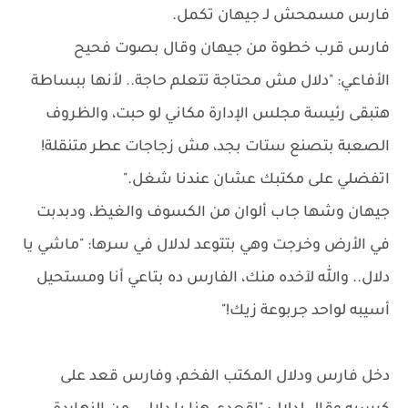
فارس مسمحش لـ جيهان تكمل.
فارس قرب خطوة من جيهان وقال بصوت فحيح
الأفاعي: "دلال مش محتاجة تتعلم حاجة.. لأنها ببساطة
هتبقى رئيسة مجلس الإدارة مكاني لو حبت، والظروف
الصعبة بتصنع ستات بجد، مش زجاجات عطر متنقلة!
اتفضلي على مكتبك عشان عندنا شغل."
جيهان وشها جاب ألوان من الكسوف والغيظ، ودبدبت
في الأرض وخرجت وهي بتتوعد لدلال في سرها: "ماشي يا
دلال.. والله لآخده منك، الفارس ده بتاعي أنا ومستحيل
أسيبه لواحد جربوعة زيك!"
دخل فارس ودلال المكتب الفخم، وفارس قعد على