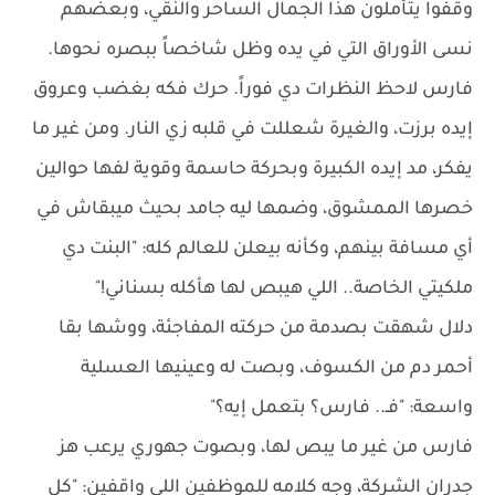
وقفوا يتأملون هذا الجمال الساحر والنقي، وبعضهم
نسى الأوراق التي في يده وظل شاخصاً ببصره نحوها.
فارس لاحظ النظرات دي فوراً. حرك فكه بغضب وعروق
إيده برزت، والغيرة شعللت في قلبه زي النار. ومن غير ما
يفكر، مد إيده الكبيرة وبحركة حاسمة وقوية لفها حوالين
خصرها الممشوق، وضمها ليه جامد بحيث ميبقاش في
أي مسافة بينهم، وكأنه بيعلن للعالم كله: "البنت دي
ملكيتي الخاصة.. اللي هيبص لها هأكله بسناني!"
دلال شهقت بصدمة من حركته المفاجئة، ووشها بقا
أحمر دم من الكسوف، وبصت له وعينيها العسلية
واسعة: "فـ.. فارس؟ بتعمل إيه؟"
فارس من غير ما يبص لها، وبصوت جهوري يرعب هز
جدران الشركة، وجه كلامه للموظفين اللي واقفين: "كل