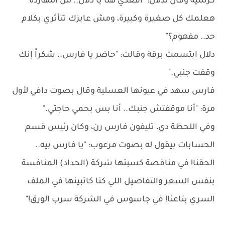
كرسيه وقال لدلال: "اقعدي هنا يا دلال.. من النهاردة
هعلمك كل صغيرة وكبيرة، ومش عايزك تتأثري بكلام
حد.. مفهوم؟"
دلال ابتسمت برقة وقالت: "حاضر يا فارس.. شكراً إنك
وقفت جنبي."
فارس سهد في عيونها العسلية وقال بصوت دافي لأول
مرة: "أنا موقفتش جنبك.. أنا بس بحمي حاجتي."
وفي اللحظة دي، تليفون فارس رن، وكان رئيس قسم
الحسابات بيقول له بصوت مرعوب: "يا فارس بيه..
الحقنا! في مناقصة كسبتها شركة (الحداد) المنافسة
بنفس السعر والتفاصيل اللي كنا كاتبينها في الملف
السري بتاعنا! في جاسوس في الشركة سرب الورق!"