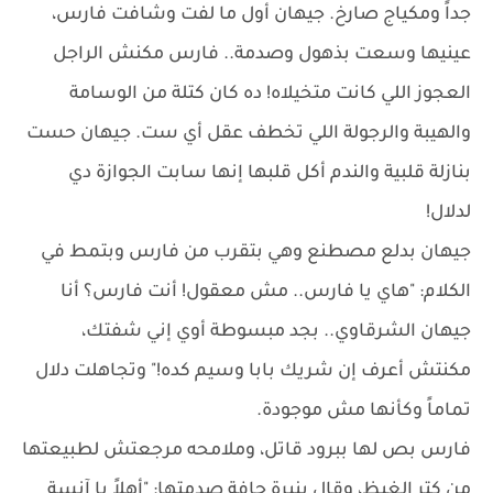
جداً ومكياج صارخ. جيهان أول ما لفت وشافت فارس،
عينيها وسعت بذهول وصدمة.. فارس مكنش الراجل
العجوز اللي كانت متخيلاه! ده كان كتلة من الوسامة
والهيبة والرجولة اللي تخطف عقل أي ست. جيهان حست
بنازلة قلبية والندم أكل قلبها إنها سابت الجوازة دي
لدلال!
جيهان بدلع مصطنع وهي بتقرب من فارس وبتمط في
الكلام: "هاي يا فارس.. مش معقول! أنت فارس؟ أنا
جيهان الشرقاوي.. بجد مبسوطة أوي إني شفتك،
مكنتش أعرف إن شريك بابا وسيم كده!" وتجاهلت دلال
تماماً وكأنها مش موجودة.
فارس بص لها ببرود قاتل، وملامحه مرجعتش لطبيعتها
من كتر الغيظ، وقال بنبرة جافة صدمتها: "أهلاً يا آنسة