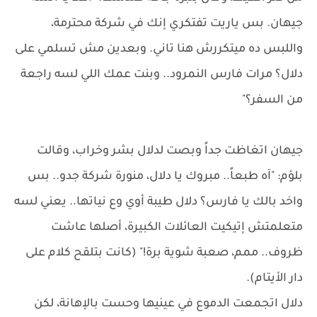
جيهان. بس ياريت تفتكري إنك في شركة محترمة،
واللبس ده ميتكررش هنا تاني. وبعدين مش تسلمي على
دلال؟ مرات فارس النمرود.. وبنت عمك اللي لسه راجعة
من السفر؟"
جيهان اتغاظت جداً وبصت لدلال بشر وخراب، وقالت
بلؤم: "آه طبعاً.. مبروك يا دلال، منورة شركة جدو.. بس
واخد بالك يا فارس؟ دلال طيبة أوي وع نياتها.. يعني لسه
متعلمتش إتيكيت العائلات الكبيرة، أصلها عاشت
ظروف.. ممم، صعبة شوية برة!" (كانت بتلقح كلام على
دار الأيتام).
دلال اتجمعت الدموع في عينيها وحست بالإهانة، لكن