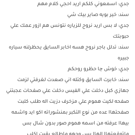
جدي: اسمعوني كلكم اريد احجي كلام مهم
سند: خير بويه صاير بيك شي
جدي: لا بس اريد نروح للزياره نتونس هم ازور عمك علي
حبوبتك
سند: تدلل باجر نروح هسه اخابر السايق يحظرلنه سياره
جبيره
جدي: خوش چا حظرو روحكم
سند: خابرت السايق وكتله اني صعدت لغرفتي لزمت
جهازي كبل دخلت علي الفيس دخلت علي صفحات عجبتني
صفحه لكيت هموم علي مزخرف دزيت اله طلب كلبت
صفحتهاا عده من نوع التكبر بمنشوراته اكو ايد واشمه
بيهاا عرفته من اسمه هموم صور بدون شال بس
ماتوقعتهاا الهاا بس وجهه ماطالع بقيت اكلب