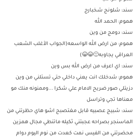
سند: شلونج شخبارج
هموم: الحمد الله
سند: دومج من وين
هموم: من ارض الله الواسعه(الجواب الأغلب الشعب
العراقي يجاوبه🙂😂😂)
سند: اي اعرف من ارض الله بس وين
هموم: شدخلك انت يعني داخلي حتي تسئلني من وين
دزيتلي صور ضريح الامام علي شكرا ...وممنونه منك مو
معناها تجي وتراسل
سند: شبيج عصبيه قابل مغتصبج اشو هاي حظرتني من
الماسنجر بصراحه عجبتني ثكيله ماتنطي مجال همزين
محضرتني من الفيس نمت كعدت من نوم اليوم دوام