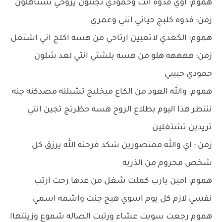
هموم: اوي فدوه انت وحمودي تجننون يروحي تستاهلون
زمن: فدوه كلبج حياتي انتي وعمري
هموم: الكعدي لاتعبين ارتاحي من هسه اكلج اني اشتغل
زمن: ههههه هلو من هسه بلشتي انتي لعد شلون
حمودي حبيبي
هموم: والله العود من الكاع ميخليج تشيلنه مصدكنه جنه
ننتظر هذا اليوم بطلاع الروح هسه حظرتج تجين انتي
تريدين تشتغلين
زمن : اي والله ممتصورين شكد فرحنه الله يرزق كل
شخص محروم من الذريه
هموم: امين يارب كملت شغل من عدها رحت ارتب
نفسي لازم كل يوم اسوي هيج جنت واشمه اسمي
هموم رجعت سويت عشاء ورتبت الصاله شموع وزينتهاا