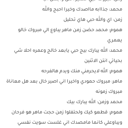
محمد: جذاابه مااصدك وخيرا احبج والله
زمن: اي والله حبي هاي تحليل
هموم: محمد حضن زمن ماهر يباوع الي مبروك خالو
يعمري
محمد: الله يبارك بيج حبي يابعد خالج وعمره احلا شي
بحياتي انتن الاثنين
هموم: الله لايحرمني منك ويدم هالفرحه
ماهر: مبروك حمودي واخيرا اني اصير خال بعد هل معاناة
مبروك زمونه
محمد وزمن: الله يبارك بيك
هموم: قطعو كيك ولحتفلوا زمن حجت ماهر هو فرحان
ويباوعلي كانما مامصدك اني غلست سويت نفسي