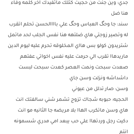
جدي: وين جنت من حجيت كتلك ماتفيدك اخر كلمه وفاء
هنا ضل
سند: جا وحگ العباس وحگ علي باااالحسن تحلم اتقرب
له وتصير زوجتي هاي ضلتهه هنا نفس الجلب لحد ماتمل
شتريدون كولو بس هااي المخلوقه تحرم عليه ليوم الدين
ماريدهاا تقرب الي حرمت عليه نفس اخواتي عفتهم
صعدت سبحت ونمت العصر كعدت سبحت لبست
داشداشه ونزلت وسن جاي
وسن: صار تدلل من عيوني
الحجيه: حبوبه شجاك تزوج تشمر شني سالفتك انت
هاي وسن ماتكرب الهاا بلا مريضه جا الثانيه مو انت
دكيت رجل وردتهاا علي حب يبعد امي مدري شسمونه
انتم