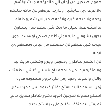
هموم: صدكين من زمان اني مااعرفهم ولاشايفتهم
ولااعرف وين عايشين ولااريد اعرفهم لان ماكو بكلبهم
رحمه ولا عدهم غيره ولاذمه ضمير لان شمرو طفله
مااسئلو عليه تخيلي ما ردت شي منهم بس يسئلون
يجون يشوفني مايهموني كلهم صدكي لو هسه يجون
ميرف كلبي عليهم لان حذفتهم من حياتي ودفنتهم وي
ابويه
لان انكسر بخاطري ودموعي وجرح وكلشي مريت بيه
ولااعتذرهم ولاكل كلامهم راح ينسيني كلشي لاطعنات
والذل والخوف وجوع زمن خلي جروح مسدوده فدوه
زمن: اسفه مااريد اافتح دفاتر قديمه بس مجرد سؤال
اسئلج صدوك تعرفين اخويه دكتور شاطر صديق خالج
تعرفتي بيه مثقف يخليج علي دراستج يحبج