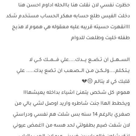
حظرت نفسي لان نقلت هنا باالحله اداوم احسن هنا
دخلت الفيس طلع حسابه مهكر الحساب مستخدم شكد
ااانقهرت حسيته قريبه عليه معقوله هي هموم لا هذيج
طفله خليت وطلعت للدوام
الســـهـــل ان تــضـــع يــــدك....علي فــــمـــك كـــي لا
يــتـكـلم....ولـــكــن مــن الـــصـعـب ان تـضع يدك..... علي
قلبك كي لا يتالم 😔💔
هموم: كل شخص يتمنئ اشياء بداخله يعيشهااا
ويخطط الهاا جنت شاطره واريد اوصل لشي بالي من
صغري بالرغم 14 سنه بس شلت هم نفسي ودراستي
لان شفت ضيم بطفولتي لحد هسه من ااغمض عيوني