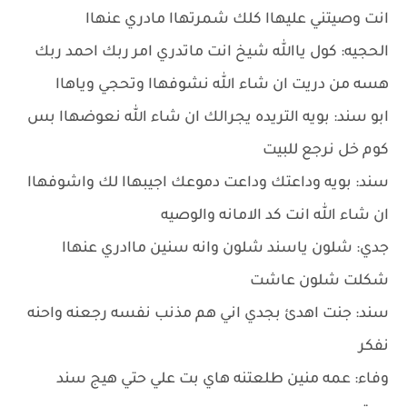
انت وصيتني عليهاا كلك شمرتهاا مادري عنهاا
الحجيه: كول ياالله شيخ انت ماتدري امر ربك احمد ربك
هسه من دريت ان شاء الله نشوفهاا وتحجي وياهاا
ابو سند: بويه التريده يجرالك ان شاء الله نعوضهاا بس
كوم خل نرجع للبيت
سند: بويه وداعتك وداعت دموعك اجيبهاا لك واشوفهاا
ان شاء الله انت كد الامانه والوصيه
جدي: شلون ياسند شلون وانه سنين ماادري عنهاا
شكلت شلون عاشت
سند: جنت اهدئ بجدي اني هم مذنب نفسه رجعنه واحنه
نفكر
وفاء: عمه منين طلعتنه هاي بت علي حتي هيج سند