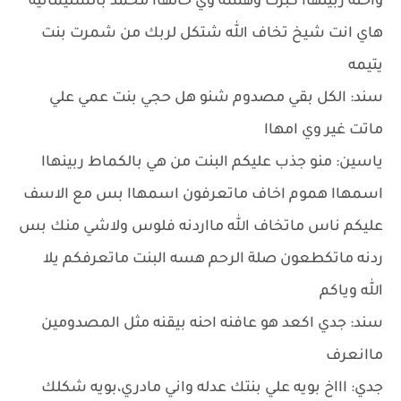
واحنه ربينهاا كبرت وهسه وي خالهاا محمد بالسليمانيه
هاي انت شيخ تخاف الله شتكل لربك من شمرت بنت
يتيمه
سند: الكل بقي مصدوم شنو هل حجي بنت عمي علي
ماتت غير وي امهاا
ياسين: منو جذب عليكم البنت من هي بالكماط ربينهاا
اسمهاا هموم اخاف ماتعرفون اسمهاا بس مع الاسف
عليكم ناس ماتخاف الله مااردنه فلوس ولاشي منك بس
ردنه ماتكطعون صلة الرحم هسه البنت ماتعرفكم يلا
الله وياكم
سند: جدي اكعد هو عافنه احنه بيقنه مثل المصدومين
ماانعرف
جدي: اااخ بويه علي بنتك عدله واني مادري،بويه شكلك