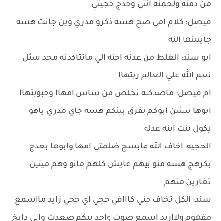
من دمنه ولحمنه انتي وحدج حجيتي
فيصل: كلام امي صح هسه ذكرو مدري وين جانت هسه
جايبينها النه
ابو سند: الغلط من عدنه احنه الي ماتتاكدنه محد سئل
نعم الله علي العالم ربتهاا
ام فيصل: ماصدكنه نخلص من ساس امهاا وحبوبتهاا
ابوها سنين ابوكم يفرق بينكم هسه جاي مدري ياهو
يكول بنت ابنه عدله
الحجيه: اخاف الله مابسج ضلمتي امها وابوها بعدج
بكرهج هسه منو بيهم عايش كلهم ماتو وهم ميتين
تغارين منهم
سند: الكل تخاف مني كااافي حجي اي حجي زايد مااسمع
مفهوم ولااريد اسمع صوت واحد بيكم صعدت واني دايخ