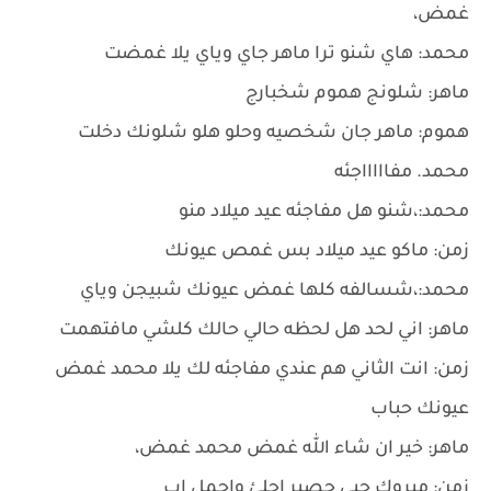
غمض،
محمد: هاي شنو ترا ماهر جاي وياي يلا غمضت
ماهر: شلونج هموم شخبارج
هموم: ماهر جان شخصيه وحلو هلو شلونك دخلت
محمد. مفاااااجئه
محمد:،شنو هل مفاجئه عيد ميلاد منو
زمن: ماكو عيد ميلاد بس غمص عيونك
محمد:،شسالفه كلها غمض عيونك شبيجن وياي
ماهر: اني لحد هل لحظه حالي حالك كلشي مافتهمت
زمن: انت الثاني هم عندي مفاجئه لك يلا محمد غمض
عيونك حباب
ماهر: خير ان شاء الله غمض محمد غمض،
زمن: مبروك حبي حصير احلئ واجمل اب