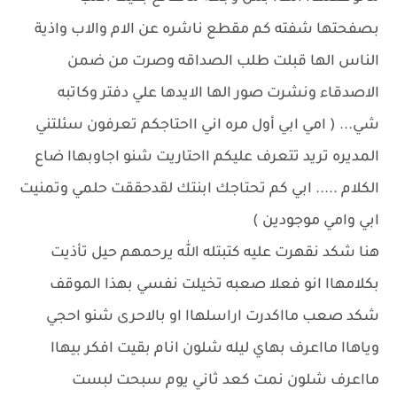
بصفحتها شفته كم مقطع ناشره عن الام والاب واذية
الناس الها قبلت طلب الصداقه وصرت من ضمن
الاصدقاء ونشرت صور الها الايدها علي دفتر وكاتبه
شي... ( امي ابي أول مره اني ااحتاجكم تعرفون سئلتني
المديره تريد تتعرف عليكم ااحتاريت شنو اجاوبهاا ضاع
الكلام ..... ابي كم تحتاجك ابنتك لقدحققت حلمي وتمنيت
ابي وامي موجودين )
هنا شكد نقهرت عليه كتبتله الله يرحمهم حيل تأذيت
بكلامهاا انو فعلا صعبه تخيلت نفسي بهذا الموقف
شكد صعب مااكدرت اراسلهاا او بالاحرى شنو احجي
وياهاا مااعرف بهاي ليله شلون انام بقيت افكر بيهاا
مااعرف شلون نمت كعد ثاني يوم سبحت لبست