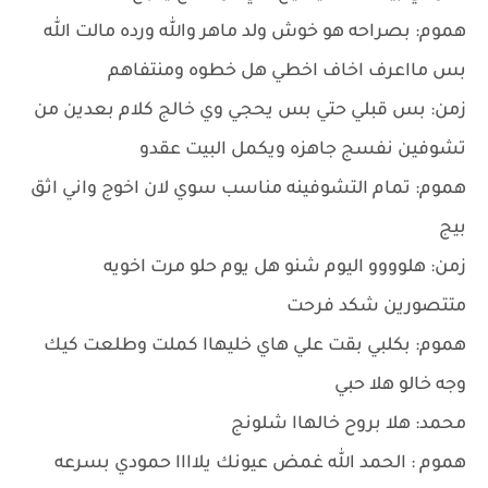
هموم: بصراحه هو خوش ولد ماهر والله ورده مالت الله
بس مااعرف اخاف اخطي هل خطوه ومنتفاهم
زمن: بس قبلي حتي بس يحجي وي خالج كلام بعدين من
تشوفين نفسج جاهزه ويكمل البيت عقدو
هموم: تمام التشوفينه مناسب سوي لان اخوج واني اثق
بيج
زمن: هلوووو اليوم شنو هل يوم حلو مرت اخويه
متتصورين شكد فرحت
هموم: بكلبي بقت علي هاي خليهاا كملت وطلعت كيك
وجه خالو هلا حبي
محمد: هلا بروح خالهاا شلونج
هموم : الحمد الله غمض عيونك يلاااا حمودي بسرعه