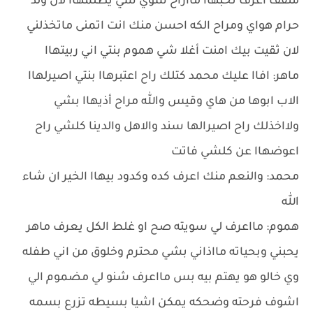
مثقف اعرف تحبهاا مااراح سوي شي يظلمهاا لان ولد
حرام هواي ومراح الكه احسن منك انت اتمنى ماتخذلني
لان ثقيت بيك امنت أغلا شي هموم بنتي اني ربيتهاا
ماهر: افاا عليك محمد كتلك راح اعتبرهاا بنتي اصيرلهاا
الاب ابوها من هاي وقيس والله مراح أذيهاا بشي
ولااخذلك راح اصيرالها سند والاهل والدينا كلشي راح
اعوضهاا عن كلشي فاتت
محمد: والنعم منك اعرف كده وكدود بيهاا الخير ان شاء
الله
هموم: مااعرف لي سويته صح او غلط الكل يعرف ماهر
يحبني وبحياته مااذاني بشي محترم وخلوق من اني طفله
وي خالو هو يهتم بيه بس مااعرف شنو لي مضموم الي
اشوف فرحته وضحكه يمكن اشيا بسيطه تزرع بسمه