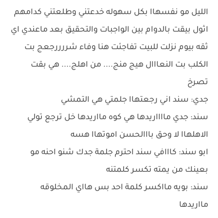
الليل مو نفسهاا بكل سهوله خدعتني وطلعتني كدامهم
اثول بيقت بالدوام بين الواجبات والتحقيق بعد ماعندي اي
ثقه بيوم نزلت للبيت تفاجئت هنا وفاء شررررجعج بت
الكلب بت النعااال هيج منج.... من اهلج.... هي بقت
تصرخ
جدي: سند اني رجعتهاا جلمتي هي التمشي
سند: جدي مااااريدها هي كوه مااريدها خل ترجع تولي
الاهلهاا لا وحق بااالحسن اموتهاا هسه
ابو سند: كااافي سند احترم جلمة جدك شنو احنه مو
بعينك من يمته تكسر كلمتنه
سند: بويه مااكسر كلمة احد بس هااي المخلوقه
مااريدها