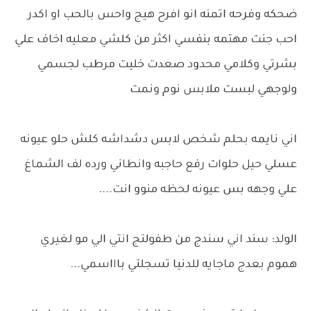
ضحكه وفرحه اتمنه انو افرح هيج واحس بالحب او اكدر
احب جنت مهتمه بنفسي اكثر من كلشي معليه اخاف علي
بشرتي وكلامي محدود صعدت خليت مرطب لجسمي
ولوجهي لبست ملابس نوم ونمت
اني نايمه بحلم شخص لابس دشداشه كلش حلو عيونه
عسلي حيل حلوات رفع حاجبه وانطاني ورده لف الشماغ
علي وجهه بس عيونه لحظه منوو انت....
الولد: سند اني سندج من طفولتج انتي الي مو لغيري
هموم بعدج ماجايه للدنيا تسجلتي باااسمي...