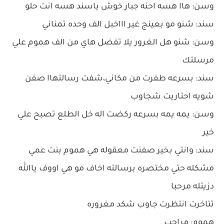
وسن: هاا هسه احنه جبار خوش ياسند هسه انت حلو
سند: شنو مو بعينج غير اااخبل الف وحده تمناني
وسن: شنو هل الغرور يلا تفضل هاي من الف هموم علي
مرسلتك
سند: بسرعه طفرت من مكاني،شفت رسالتهاا صفن
شويه احتاريت شجاوب
وسن: يمه يمه بسرعه ركضت اله خل الطلع تصبح علي
خير
سند: وانتي بخير صفنت معقوله هي هموم بنت عمي
مشكله حتي مختصره برسالته اخاف مو هي اووف ياالله
دزيتله مرحبا
تتاخرت انتظرت جاوب شكد مغروره
هموم: مراحب