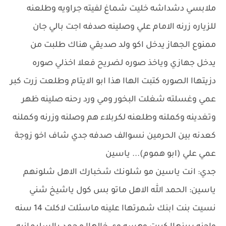
ملابسي دشداشه خليت شماغ لفيته جراويه وطلعنه
للزياره زرنه الامام علي وصلينه صدفه اجت بالي جان
ممنوع الجهاز يدخل اكو ولد صديقي هناك طلبت من
يدخل جهازي وياخذ صوره لضريح فعلا اخذلي صوره
دزيتهاا الصوره كتبت الهاا هذا ابو الايتام وطلعت زرت كبر
عمي وغسلته شغلت البخور ومي ورد رحنه صلينه ظهر
وتغدينه وكملنه وطلعنه لكربلاء هم وصلنه وزرنه وكملنه
كعدنه بين الحرمين نسوالف صدفه جدي شاف اخو زوجة
عمي علي (ابو هموم)... ياسين
جدي: انت ياسين مو شلونك شخبارك الاهل شلونهم
ياسين: الحمد الله الاهل ماتو بس كول ياشيخ شني
نسيت بنت ابنك شمرتهاا علينه ماسئلت لاكلت 14 سنه