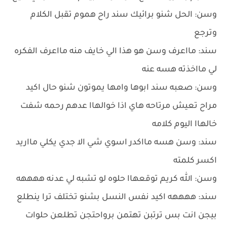
وسن: الحل شنو برائيك سند راح هموم تقبل الكلام
وترجع
سند: مااعرف وسن هو هذا الي خايف منه مااعرف الفكره
لي مااخذته هسه عنه
وسن: صعبه سند ابوها وامها يموتون شنو حال اكيد
مراح تعيش مرتاحه هاي اذا خوالهاا عدهم رحمه شفت
خالهاا اليوم كلامه
سند: وسن هسه مااكدر اسوي شي الا جدي يكلي مااريد
اكسر كلمته
وسن: الله كريم توقعهاا حلوه لو تشبه لي عدنه ههههه
سند: ههههه اكيد نفس النسل بشنو تختلف ترا ينطلع
بيجن انت بس ترتبن تهتمن برواحتجن تطلعن حلوات