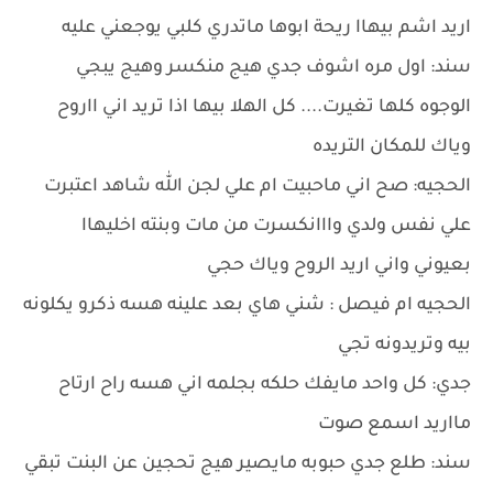
اريد اشم بيهاا ريحة ابوها ماتدري كلبي يوجعني عليه
سند: اول مره اشوف جدي هيج منكسر وهيج يبجي
الوجوه كلها تغيرت.... كل الهلا بيها اذا تريد اني ااروح
وياك للمكان التريده
الحجيه: صح اني ماحبيت ام علي لجن الله شاهد اعتبرت
علي نفس ولدي وااانكسرت من مات وبنته اخليهاا
بعيوني واني اريد الروح وياك حجي
الحجيه ام فيصل : شني هاي بعد علينه هسه ذكرو يكلونه
بيه وتريدونه تجي
جدي: كل واحد مايفك حلكه بجلمه اني هسه راح ارتاح
مااريد اسمع صوت
سند: طلع جدي حبوبه مايصير هيج تحجين عن البنت تبقي