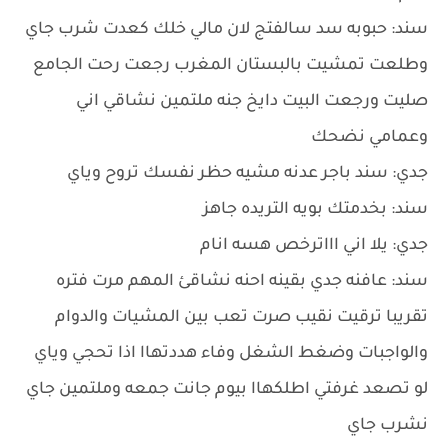
سند: حبوبه سد سالفتج لان مالي خلك كعدت شرب جاي
وطلعت تمشيت بالبستان المغرب رجعت رحت الجامع
صليت ورجعت البيت دايخ جنه ملتمين نشاقي اني
وعمامي نضحك
جدي: سند باجر عدنه مشيه حظر نفسك تروح وياي
سند: بخدمتك بويه التريده جاهز
جدي: يلا اني اااترخص هسه انام
سند: عافنه جدي بقينه احنه نشاقئ المهم مرت فتره
تقريبا ترقيت نقيب صرت تعب بين المشيات والدوام
والواجبات وضغط الشغل وفاء هددتهاا اذا تحجي وياي
لو تصعد غرفتي اطلكهاا بيوم جانت جمعه وملتمين جاي
نشرب جاي