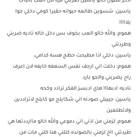
اذكر شلون خالو ياسين ضربني مره لان العب بالباب
ياسين: شسوين طالعه حيوانه حقيرا كومي دخلي جوا
يلااااا
هموم: والله خالو العب بخوف بس دخل خاله ناديه ضربني
وطردتني
ياسين: دخلي اذا مطيحت حظج هسه كدامي،
هموم: دخلت اني ارجف نفس السعفه خايفه لان اعرف
راح يضربني والجو بارد
ناديه: ادبهااا هاي ادبسز الفكر ترادد وكحه
ياسين: جيبيلي صودنه اني شكايلج مو كايلج لاتراددين
ولاتطلعين
هموم: لزمني من اذني اني دموعي والله خالو ماارددتها هي
طردتني ااخ لزمني بالصونده كتلني هنا كلبي مات من