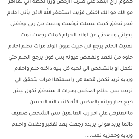
هموم: راح ابتعد عني صرت ااركض وررا لحظه اني لمااهر
مو الك مو الك اختفى فزيت استغفر الله الاذن يأذن احلام
فجر تحقق كمت غسلت توضيت ودعيت من ربي يوفقني
بحياتي ويبعدني عن اولاد الحرام كملت رجعت نمت
تمنيت الحلم يرجع لان حبيت عيون الولد مرات نحلم احلام
حلوه من نكعد ونغمض عيونه بس كون يرجع الحلم حتي
نكمل او بالشخص الي نحبه كل بنيه داخله حلم واحلام
ورديه تريد تكمل قصه هي راسمتهاا مرات يتحقق الي
نريده بس يطلع العكس ومرات لا ميتحقق نكول ليش
هيج صار ويانه بالعكس الله كاتب النه الاحسن
ماانعترض علي امر رب العالمين بس الشخص ضعيف
دائما يريد هو لي يريده رجعت بعد تفكير ودغلات واحلام
ورديه وحمزيه نمت....