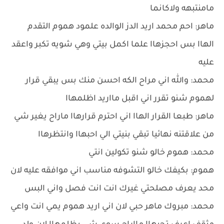
مامنتبهه ولاكانما
ماهر: احم محمد اريد الدز الوالده علمود هموم التقدم
الهاا بس احجزهاا علما اكمل بيتي وهي شويه تكبر واعقد
عليه
محمد: والله اني مراح الكه احسن منك بس يبقي قرار
لهموم شنو تقرر اني اقبل مااريد اظلمهاا
ماهر: طبعا القرار الهاا اني احترم قرارهاا ماراح يغير شي
من علاقتنه نهائيا تبقي بنيتي الي احبهاا وانتظرهاا
محمد: هموم خالو شنو تكولين انتي
هموم: بكيفك خالو التشوفه مناسب اني موافقه عليه لان
محد يعرف مصلحتي غيرك انت انت فصل واني البس
محمد: مبروك ماهر حبي لان اني اريد هموم يمي انت واعي