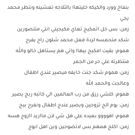
بنفاخ وورد والكيكه خليتهاا بالثلاجه تعشينه ونتظر محمد
يجي
زمن: بس خل اتمكيج تعاي مكيجيني انتي متتصورين
شكد متحمسه لردة فعل محمد شلون راح يفرح
هموم: بقيت امكيج بيهاا واني هم يستاهل خالو والله
منتظرته علي حر من الجمر
زمن: هموم شكد جنت خايفه ميصير عندي اطفال
وعالجت والحمد الله
هموم: كلشي رزق من رب العالمين الي كاتبه ربج يصير
زمن: يوم الج تزوجين ويصير عندج اطفال ونفرح بيج
هموم: اهوووو بعيده علي هل شي لان مااريد اازوج هسه
زمن: اكلج همهم بس لاتضوجين وين اهل ابوج