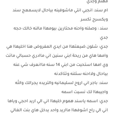
مهتم وجدي
ام سند: انجبي انتي ماشوفينه بياحال لايسمعج سند
ويكسرج تكسر
سند : وصلنه واحنه محتارين بيومهاا مالنه خالك حجه
جدي
جدي: شلون ضيعتهاا من ايدي المفروض هنا اخليهاا هي
وامها هاي من ريحة ابني سنين اني ماادري حسبالي ماتت
وي امها استحيت من ابني 14 سنه ماانعرف شي عنه
بياحال ولااحنه سئلنه وتتاكدنه
سند: باجر اني اروح لسليمانيه والتريده يجرالك والله
واجيبهاا لك نسيت اسمه
جدي: اسمه ياسند هموم خليهاا اني الي اريد احجي وياها
اني الي راح اشوفهاا مااريد واحد يدخل هاي بنت الغالي