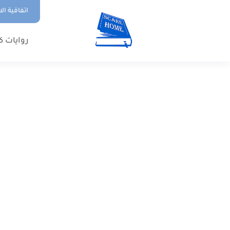
اتفاقية ال
روايات ك