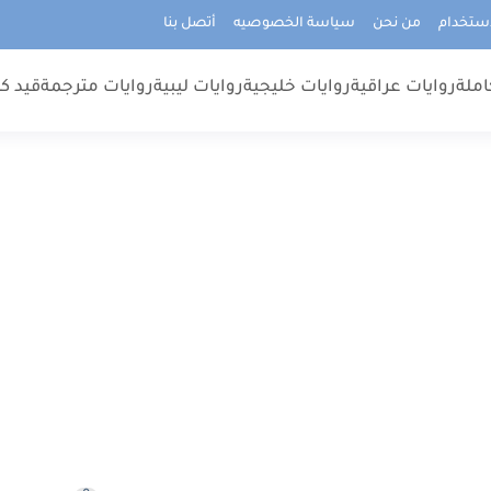
استخدام
من نحن
سياسة الخصوصيه
أتصل بنا
املة
روايات عراقية
روايات خليجية
روايات ليبية
روايات مترجمة
قيد كت