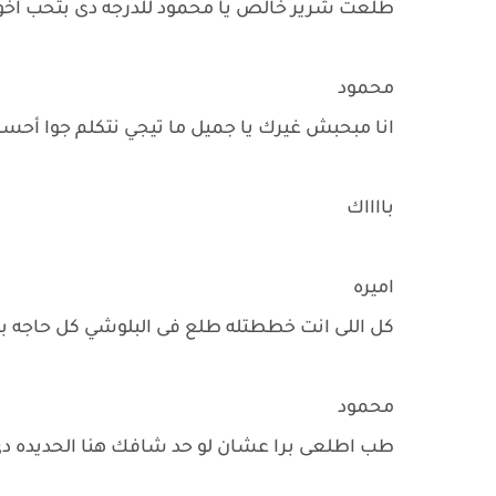
طلعت شرير خالص يا محمود للدرجه دى بتحب اخ
محمود
انا مبحبش غيرك يا جميل ما تيجي نتكلم جوا أ
بااااك
اميره
كل اللى انت خططتله طلع فى البلوشي كل حاجه بإس
محمود
طب اطلعى برا عشان لو حد شافك هنا الحديده دى 