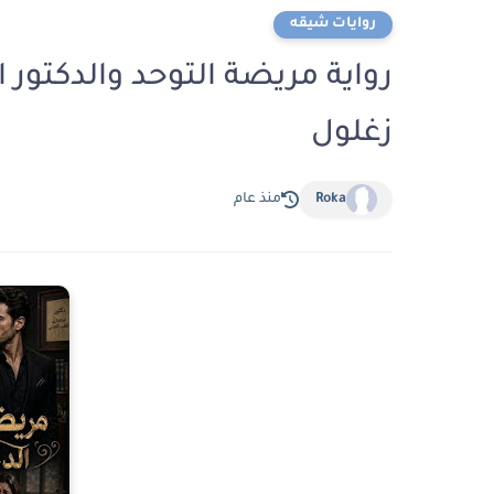
روايات شيقه
زغلول
Roka
منذ عام