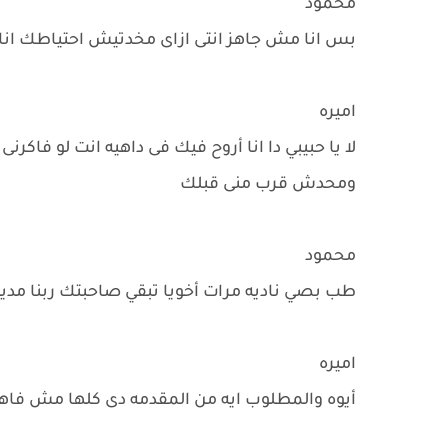
محمود
بس انا مش جاهز انتى ازاى مخدتيش احتياطك ان
اميره
لا يا حبيبي دا انا أروح فيك فى داهيه انت لو فا
ومحدش قرب منى قبلك
محمود
طب بصي ناديه مرات أخويا تبقي صاحبتك ربنا مد
اميره
أيوه والمطلوب ايه من المقدمه دى كلها مش فاهم