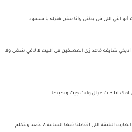
بو ابني اللى فى بطنى وانا مش هنزله يا محمود
 اديكي شايفه قاعد زى المطلقين فى البيت لا لاقي شغل ولا
امك انا كنت غزال وانت جيت ونهبتها
ما تطلعي تتكلمى فى الشباك أحسن ابقي تعالى انهارده الشقه اللى اتقابلنا فيها الساعه ٨ نقعد ونتكلم