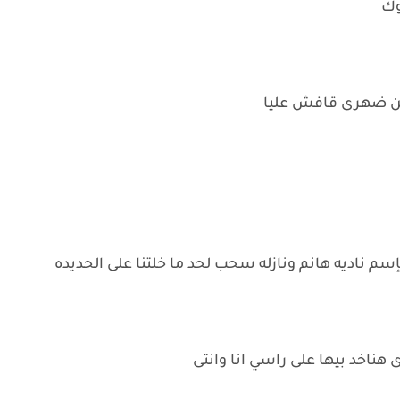
وك
حسن ضهرى قافش عليا
م ناديه هانم ونازله سحب لحد ما خلتنا على الحديده
هناخد بيها على راسي انا وانتى