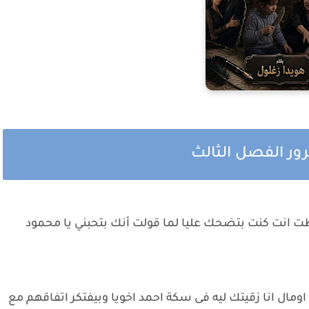
رور الفصل الثالث
لطت انت كنت بتضحك عليا لما قولت أنك بتحبني يا محمود
ومال انا زقيتك ليه فى سكة احمد اخويا وبيفتكر اتفاقهم مع