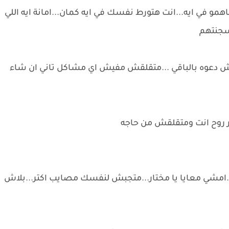
و في ايه...انت هتورط نفسك في ايه كمان...امانة ايه اللي
سجنتهم
ملكش دعوه بالباقي ...متقلقش مفيش اي مشاكل تاني ان شاء
ور روح انت ومتقلقش من حاجه
...امشي معايا يا مختار...متجبش لنفسك مصايب اكتر...بلاش