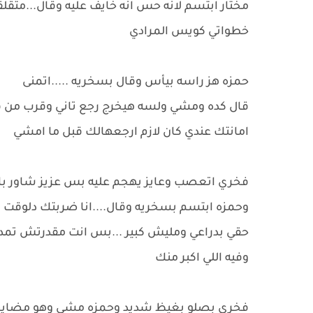
مختار ابتسم لانه حس انه خايف عليه وقال...متقل
خطواتي كويس المرادي
حمزه هز راسه بيأس وقال بسخريه .....اتمنى
قال كده ومشي ولسه هيخرج رجع تاني وقرب من ف
امانتك عندي كان لازم ارجعهالك قبل ما امشي
فخري اتعصب وعايز يهجم عليه بس عزيز شاور با
وحمزه ابتسم بسخريه وقال....انا ضربتك دلوقت ل
حقي بدراعي ومليش كبير ...بس انت مقدرتش تم
وفيه اللي اكبر منك
فخري بصلو بغيظ شديد وحمزه مشي وهو مضايق م