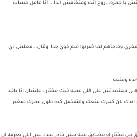
قش يا حمزه...روح انت ومتخافش ابدا... انا عامل حساب
خري وفاجأهم لما ضربوا قلم قوي جدا وقال...معلش دي
يده ومنعه
اني معتمدتش على اللي عمله فيك مختار ..علشان انا باخد
د ايدك لان كبيرك منعك وهتفضل كده طول عمرك صغير
ن مختار او مضايق عليه مش قادر يحدد بس اللي يعرفه ان