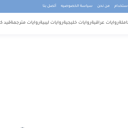
استخدام
من نحن
سياسة الخصوصيه
أتصل بنا
املة
روايات عراقية
روايات خليجية
روايات ليبية
روايات مترجمة
قيد كت