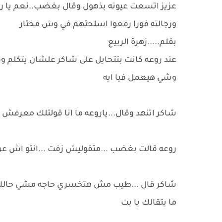
عزيز اتسعت عيونه بذهول وقال بغضب..نعم يا ر
ورجالته فورا رفعوا اسلحتهم في وش مختار
بقلم.....زهرة الربيع
عند روعه كانت بتتحايل على شاكر علشان يتكلم وقال
وشي هيعمل فيا ايه
شاكر اتنهد وقال...ياروعه ما انا قولتلك معرفش
روعه قالت بغضب ...متقوليش زفت ...انتو اش ع
شاكر قال ...طيب مش هتخسري حاجه مشي حالك ب
ما يتقالك يا بت