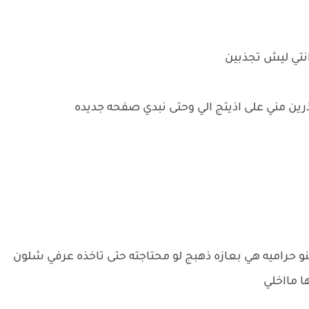
 انتي ليش تجذبين
ذرين مني على اذيتج الي وحتى نبدي صفحه جديده
حراميه هي بعازه ذهبج لو محتاجته حتى تاخذه عرفي شلون
ا مااخلي