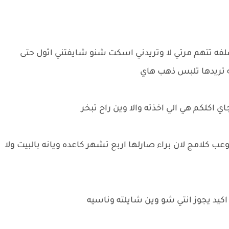
 صلفه تتهم مرتي لا وتريدني اسكت شنو شايفتني اثول حتى
ه تريدها تلبس ذهب هاي
ي اكلكم هي الي اخذته والا وين راح تبخر
عب كلامج لان براء صارلها اربع تشهر كاعده ويانه بالبيت ولا
كيد يجوز انتي شو وين شايلته وناسيه