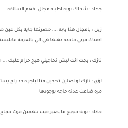
جهاد : شجاك بويه اطينه مجال نفهم السالفه
زين : يامجال هذا يابه .... حضرتها جايه بكل عين
اصدك مرتي ماخذه ذهبها هي الي بالغرفه ماتلبس
نازك : بجت انت ليش تحاجيني هيج حرام عليك ... جا
لؤي : نازك لوتضلين تحجين منا لباجر محد راح يستو
مره ضاعت عدنه حاجه بوجودها
جهاد : بويه حجيج مايصير عيب تتهمين مرت حماج ا