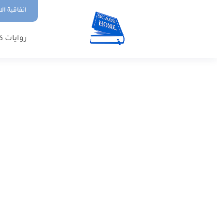
اتفاقية ال
روايات ك