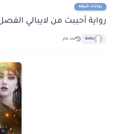
روايات شيقه
رواية أحببت من لايبالي الفصل الواحد و
GeGe
منذ عام