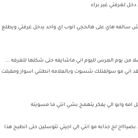
 دخل لغرفتي غير براء
وش سالفه هاي على هالحجي انوب اي واحد يدخل غرفتي ويطلع
صلا من يوم العرس لليوم اني ماشايفه حتى شكلها للغرفه ...
عقد اني مو سولفتلك شسوت وبالعلامه انطتني اسوار ومقبلت
عل امه وابو الي يفكر يتهمج بشي انتي ما مسويته
 بصياااح لج جذابه مو انتي الي اجيتي تتوسلين حتى انطيج هذا