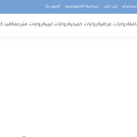
استخدام
من نحن
سياسة الخصوصيه
أتصل بنا
املة
روايات عراقية
روايات خليجية
روايات ليبية
روايات مترجمة
قيد كت