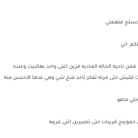
 احسلج فتهمتي
لكم اني
 فمن ناحيه الحاله الماديه فزين اغنى واحد بهالبيت وعنده
ات فليش حتى مرته تفكر تاخذ منج شي وهي عدها الاحسن منه
رجلي ماهو
موينج قريبات حتى تصيرين انتي غريبه