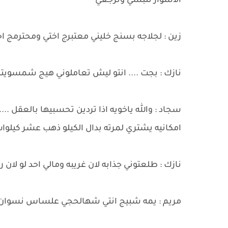
الاسوار تلبسي وترجعي
زين : لجلاجه بسنج خليني معتبرج اختي ومحترمج
نازك : بجت .... انتو ليش تعاملوني هيج شمسويت
سجاد : والله ياخويه اذا تردين تحسبيها بالعقل ....
امكانيه يشتري لمرته بدال الكيلو ذهب عشر كيلو
نازك : طلعتوني جذابه لان غريبه ومالي احد لو لان 
مريم : يمه شبيج انتي شهالحجي علساس نسوان ح