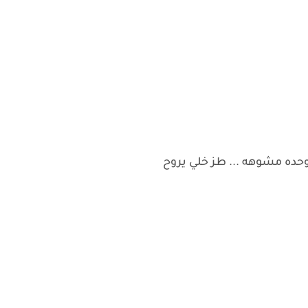
وحده مشوهه ... طز خلي يروح