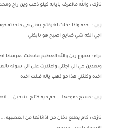
نازك : والله مااعرف يايابه كيلو ذهب وين راح ومحد
زين : بحده واذا دخلت لغرفتج يعني هي ماخذته خ
اجي الكه شي ضايع اصيح هو بايكني
براء : بدموع زين والله العظيم مادخلت لغرفتها ا
وبعدين هي الي اجتني واعتذرت على الي سوته بال
اخذه وكلتلي هذا مو ذهب ياله قبلت اخذه
زين : مسح دموعها ... جم مره كتلج لاتبجين ... ان
نازك : كام يطلع دخان من اذاناتها من العصبيه ....