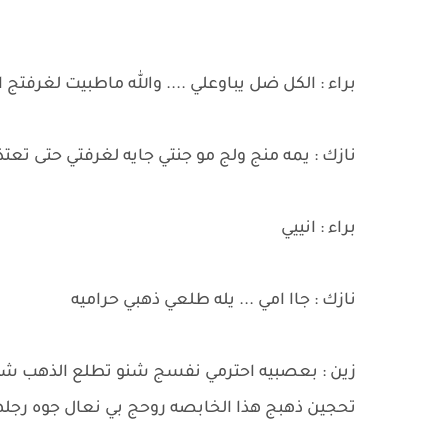
براء : الكل ضل يباوعلي .... والله ماطبيت لغرفتج
نازك : يمه منج ولج مو جنتي جايه لغرفتي حتى تعت
براء : انييي
نازك : جاا امي ... يله طلعي ذهبي حراميه
زين : بعصبيه احترمي نفسج شنو تطلع الذهب شنو 
تحجين ذهبج هذا الخابصه روحج بي نعال جوه رجله