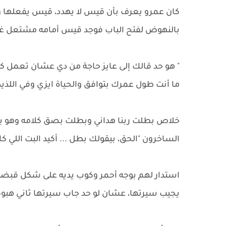
كان عمرو يعرف بأن قيس لا يهدد، قيس يفعلها و
بالنهوض لفتح الباب فوجد قيس أمامه مشتعل غضبا 
" هو حد قالك إلى عايز حاجة من دي عشان تعمل ك
ما أنت طول عمرك بتوافق والحياة ايزي وفي اللذيذ
خلاص بطلت ربنا هداني وبطلت بصق كلامه وهو ي
الساخرون "الحق، بيقولك بطل ... أكيد البت اللي 
استدار لهم بوجه أحمر وكوب يديه على شكل قبض
يجيب سيرتها، عشان لو حد جاب سيرتها ثاني هبو