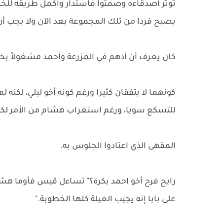
توتر أصدقاءه وصمتوا فاستدار وأكمل طريقه للخا
يصبح فردا من تلك المجموعة بعد الآن ولا يجب أن
كان يعرف أن أدهم في المزرعة وأحمد مشغولاً بخ
كونهما لا يتفقان كثيرا ورغم كونه أخو ليلي، لكنه 
للتسكع سويا، ورغم استغراب هشام من الأمر لكنه
المقهى الذي اعتادوا الجلوس به.
رايح فرح أخو احمد بكرة؟" تساءل قيس فأوما هشا
على بابا إنه يجيب العيلة كلها الخطوبة."