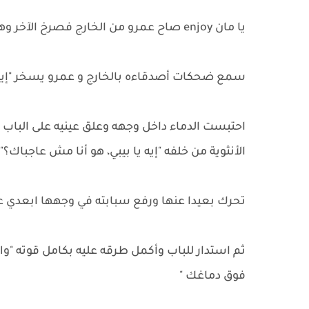
يا مان enjoy صاح عمرو من الخارج فصرخ الآخر وهو يضرب بيده على الباب "قولتلك افتح، مش عايز"
سمع ضحكات أصدقاءه بالخارج و عمرو يسخر "إيه يا
احتبست الدماء داخل وجهه وعلق عينيه على الباب
الأنثوية من خلفه "إيه يا بيبي، هو أنا مش عاجباك؟"
تحرك بعيدا عنها ورفع سبابته في وجهها ابعدي ع
ثم استدار للباب وأكمل طرقه عليه بكامل قوته "وال
فوق دماغك "