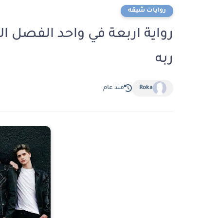
روايات شيقه
ربه
Roka
منذ عام