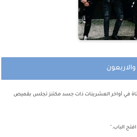
 والاربعون
تاة في أواخر العشرينات ذات جسد مكتنز تجلس بقميص
فتح الباب."