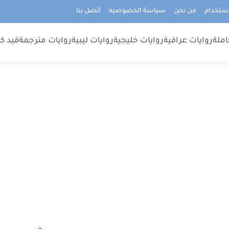
استخدام
من نحن
سياسة الخصوصيه
أتصل بنا
املة
روايات عراقية
روايات خليجية
روايات ليبية
روايات مترجمة
قيد كت