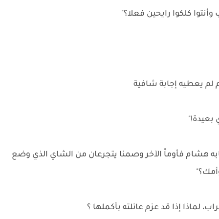
نتوا كلكوا رايحين فعلا؟"
م لم يعطيه إجابة شافية
 بعيدة!"
ابه هشام فأوماً الآخر وصمنا يتجرعان من الشاي الذي وضع
أمك؟"
 لماذا إذا قد عزم عائلته بأكملها ؟