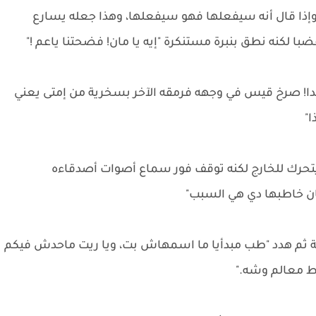
إذا قال أنه سيفعلها فهو سيفعلها، وهذا جعله يسارع
لكنه نطق بنبرة مستنكرة "إيه يا مان! فضحتنا ياعم !"
دا! صرخ قيس في وجهه فرمقه الآخر بسخرية من إمتى يعني
ا"
تحرك للخارج لكنه توقف فور سماع أصوات أصدقاءه
كان خاطبها دي هي السبب"
ة ثم هدد "طب مبدأيا ما اسمهاش بت، ويا ريت ماحدش فيكم
ط معالم وشه."