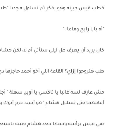
قطب قيس جبينه وهو يفكر ثم تساءل مجددا "طب وأ
"أه بابا رايح وماما ."
كان يريد أن يعرف هل ليلى ستأتي أم لا، لكن هشا
طب هتروحوا إزاي؟ القاعة اللي أخو أحمد حاجزها دي
مش عارف لسه غالبا يا تاكسي يا أوبر، سهلة " أج
أمامهما حتى تساءل هشام " هو أحمد عزم أبوك و
نفي قيس برأسه وحينها جعد هشام جبينه باستغراب،