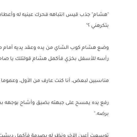
"هشام" جذب قيس انتباهه فحرك عينيه له وأعطاه ك
بتكرهني ؟"
وضع هشام كوب الشاي من يده وعقد يديه أمام صد
رأسه للأسفل بخزي فأكمل هشام قولتلك يا صاح
مناسبين لبعض، أنا كنت عارف من الأول، وعموم
رفع يده يمسح على جبهته بضيق وأشاح بوجهه بعي
برضه."
توسعت أعين الآخر ونظر له بصدمة فأكمل دبشت مع