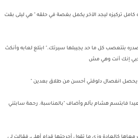
امل تركيزه ليجد الآخر يكمل بغصة في حلقه " هي ليلى بقت
ره بتتعصب كل ما حد يجيبلها سيرتك." ابتلع لعابه وأنكث
بي إنك أنت وهي مش
ا يحصل انفصال دلوقتي أحسن من طلاق بعدين "
دا فابتسم هشام بألم وأضاف "بالمناسبة. رحمة سابتني
اها كالعادة وزي ما تقول أحرجتها قدام أهلي، فقالت لي