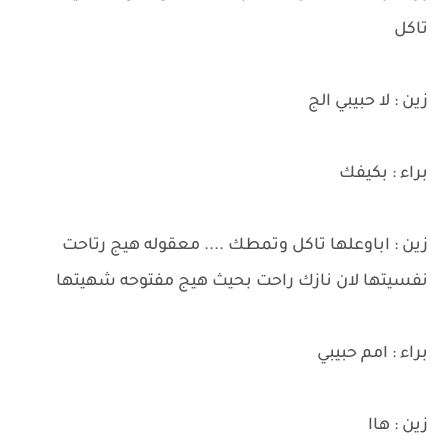
تاكل
زين : لا حبيبي الج
براء : بكيفك
زين : اباوعلها تاكل وتمطك .... معقوله هيج رتاحت
نفسيتها لان نازك راحت بحيث هيج مفتوحه شهيتها
براء : امم حبيبي
زين : هاا