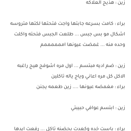
زين : هذيج العلاكه
براء : كامت بسرعه جابتها واجت فتحتها لكتها متروسه
اشكال مو بس جبس ... طلعت الجبس فتحته واكلت
وحده منه ... غمضت عيونها اممممممم
زين : ضم اديه مبتسم ... اول مره اشوفج هيج راغبه
الاكل كل مره اعاني وياج ياله تاكلين
براء : مغمضه عيونها .... زين طعمه يجنن
زين : ابتسم عوافي حبيبتي
براء : باست خده وكعدت بحضنه تاكل ... رفعت ايدها