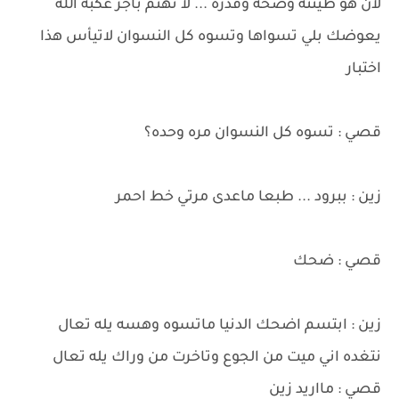
لان هو طينته وصخه وقذره ... لا تهتم باجر عكبه الله
يعوضك بلي تسواها وتسوه كل النسوان لاتيأس هذا
اختبار
قصي : تسوه كل النسوان مره وحده؟
زين : ببرود ... طبعا ماعدى مرتي خط احمر
قصي : ضحك
زين : ابتسم اضحك الدنيا ماتسوه وهسه يله تعال
نتغده اني ميت من الجوع وتاخرت من وراك يله تعال
قصي : مااريد زين