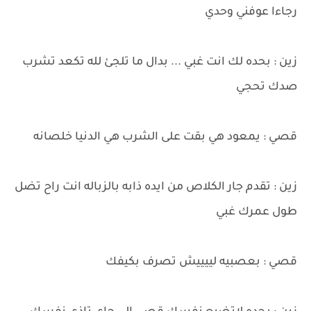
رجاءا عوفني وحدي
زين : بحده لك انت غبي ... بدال ما تلجئ لله تكعد تشرب
صدك تحجي
قصي : يمعود هي بقت على الشرب هي الدنيا خلصانه
زين : تقدم جار الكلاص من ايده ذابه بالزباله انت راح تضل
طول عمرك غبي
قصي : بعصبيه لييييش تصرف بكيفك