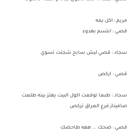
مريم : اكل يمه
قصي : ابتسم بهدوء
سجاد : قصي ليش سابح شجنت تسوي
قصي : اركص
سجاد : طبعا توقعت اكول البيت يهتز بينه طلعت
صافيناز فرع العراق تركص
قصي : ضحك ... ههه طاحضك