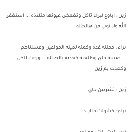
زين : اباوع لبراء تاكل وتغمض عيونها متلذذه ... استغفر
الله ولا توب من هالحاله
براء : كملنه غده وكمنه لمينه المواعين وغسلناهم
... صبينه جاي وطلعنه كعدنه بالصاله ... وزعت للكل
وكعدت يم زين
زين : تشربين جاي
براء : كشولت مااريد