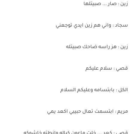
زين : صار ... صبيتلها
سجاد : واني هم زين ايدي توجعني
زين : هز راسه ضاحك صبيتله
قصي : سلام عليكم
الكل : بابتسامه وعليكم السلام
مريم : ابتسمت تعال حبيبي اكعد يمي
قصي : كعد ... خلت ماعون كباله وانطته خاشوكه