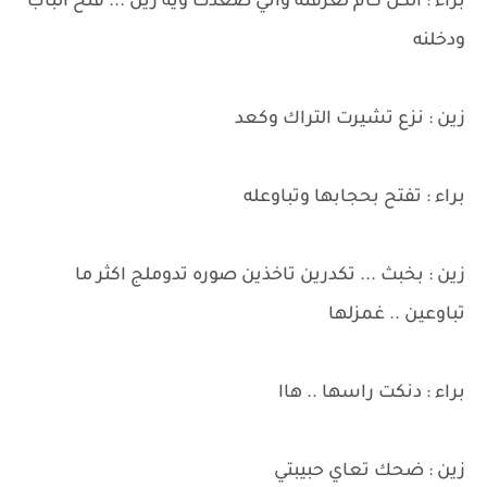
براء : الكل كام لغرفته واني صعدت ويه زين ... فتح الباب
ودخلنه
زين : نزع تشيرت التراك وكعد
براء : تفتح بحجابها وتباوعله
زين : بخبث ... تكدرين تاخذين صوره تدوملج اكثر ما
تباوعين .. غمزلها
براء : دنكت راسها .. هاا
زين : ضحك تعاي حبيبتي