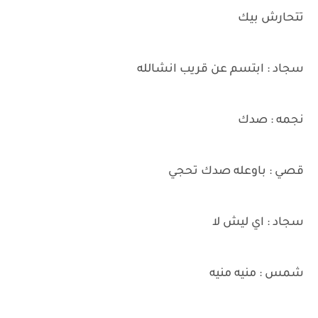
تتحارش بيك
سجاد : ابتسم عن قريب انشالله
نجمه : صدك
قصي : باوعله صدك تحجي
سجاد : اي ليش لا
شمس : منيه منيه