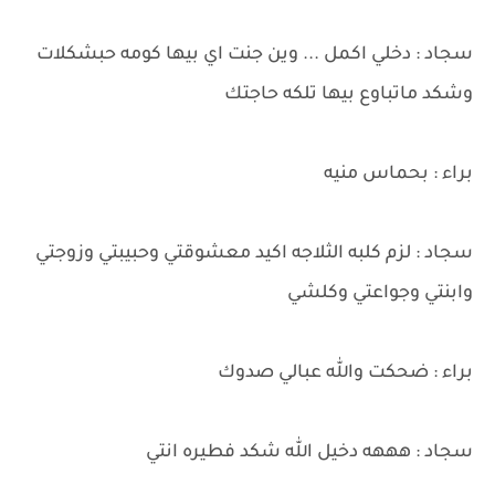
سجاد : دخلي اكمل ... وين جنت اي بيها كومه حبشكلات
وشكد ماتباوع بيها تلكه حاجتك
براء : بحماس منيه
سجاد : لزم كلبه الثلاجه اكيد معشوقتي وحبيبتي وزوجتي
وابنتي وجواعتي وكلشي
براء : ضحكت والله عبالي صدوك
سجاد : هههه دخيل الله شكد فطيره انتي