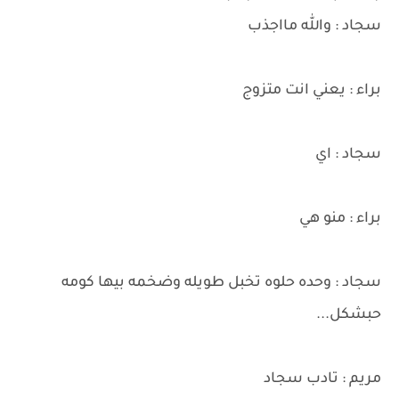
سجاد : والله مااجذب
براء : يعني انت متزوج
سجاد : اي
براء : منو هي
سجاد : وحده حلوه تخبل طويله وضخمه بيها كومه
حبشكل...
مريم : تادب سجاد