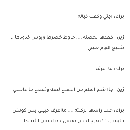
براء : اجتي وكفت كباله
زين : كعدها بحضنه .... حاوط خصرها وبوس خدودها ...
شبيج اليوم حبيبي
براء : ما اعرف
زين : جاا شنو الفلم من الصبح لسه وضعج ما عاجبني
براء : خلت راسها بركبته .... مااعرف حبيبي بس كولش
حابه ريحتك هيج احس نفسي خدرانه من اشمها