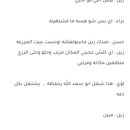
زين : ليش انتي مو تحبي
براء : اي بس شو هسه ما مشتهيته
حسن : صدك زين ماسولفتلنه تونست ببيت المزرعه
زين : اي كلش عجبني المكان مرتب وحلو وحتى الزرع
منظمين مكانه ومرتبي
لؤي : هذا شغل ابو سعد الله يحفظه ... يشتغل بكل
ذمه
زين : مبين