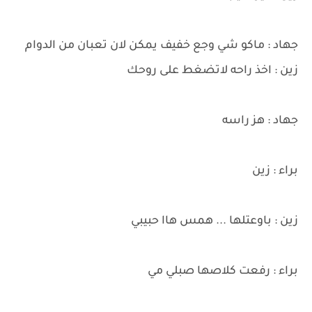
جهاد : ماكو شي وجع خفيف يمكن لان تعبان من الدوام
زين : اخذ راحه لاتضغط على روحك
جهاد : هز راسه
براء : زين
زين : باوعتلها ... همس هاا حبيبي
براء : رفعت كلاصها صبلي مي