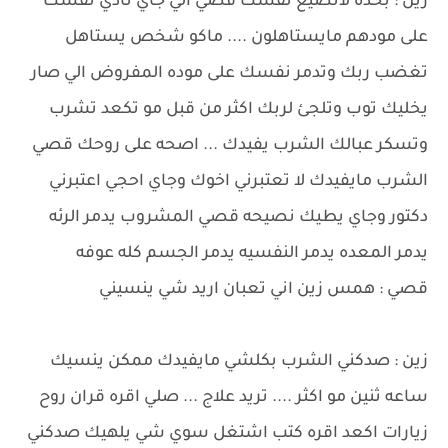
زين : بحده لاتضيع نفسك قصي الي جاي تاذي نفسك
على مودهم مايستاهلون .... ماكو شخص يستاهل
تغضب ربك وتدمر نفسك على موده المفروض الي صار
يخليك توب وتلجئ لربك اكثر من قبل مو تكعد تشرب
وتسكر عبالك الشرب يفيدك ... اصحه على روحك قصي
الشرب مايفيدك لا تعتبرني اخوك وجاي احجي اعتبرني
دكتور وجاي يطيك نصيحه قصي المشروب يدمر الرئه
يدمر المعده يدمر النفسيه يدمر الجسم كله عوفه
قصي : همس زين اني تعبان اريد شي ينسيني
زين : صدكني الشرب بكلشي مايفيدك ممكن ينسيك
ساعه ثنين مو اكثر .... تريد علاج ... صلي اقره قران روح
زيارات اكعد اقره كتب اشتغل سوي شي يلهيك صدكني