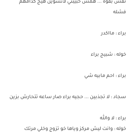
نفس بقوه ... همس حبيبتي لاتسوين هيج كدامهم
فشله
براء : مااكدر
خوله : شبيج براء
براء : احم مابيه شي
سجاد : لا تجذبين ... حجيه براء صار ساعه تتحارش بزين
براء : لا والله
خوله : وانت ليش مركز وياها خو تزوج وخلي مرتك