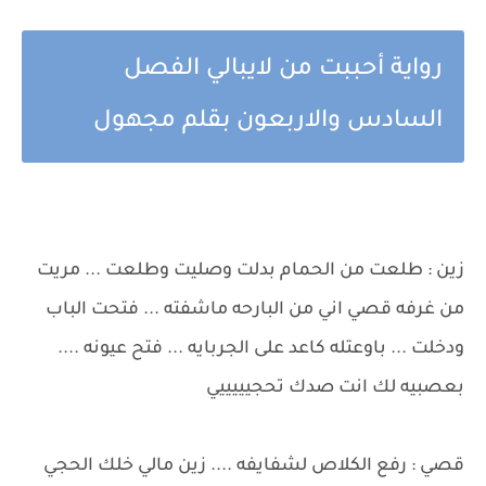
رواية أحببت من لايبالي الفصل
السادس والاربعون بقلم مجهول
زين : طلعت من الحمام بدلت وصليت وطلعت ... مريت
من غرفه قصي اني من البارحه ماشفته ... فتحت الباب
ودخلت ... باوعتله كاعد على الجربايه ... فتح عيونه ....
بعصبيه لك انت صدك تحجيييييي
قصي : رفع الكلاص لشفايفه .... زين مالي خلك الحجي