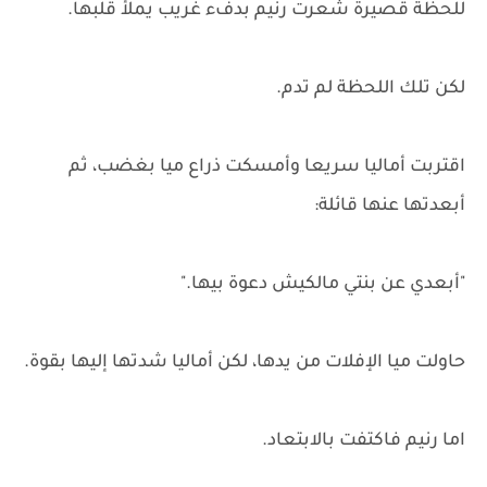
للحظة قصيرة شعرت رنيم بدفء غريب يملأ قلبها.
لكن تلك اللحظة لم تدم.
اقتربت أماليا سريعا وأمسكت ذراع ميا بغضب، ثم
أبعدتها عنها قائلة:
"أبعدي عن بنتي مالكيش دعوة بيها."
حاولت ميا الإفلات من يدها، لكن أماليا شدتها إليها بقوة.
اما رنيم فاكتفت بالابتعاد.