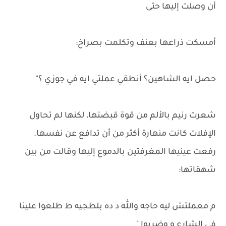
أن وصلت إليها حتى
أمسكت ذراعها بعنف وتكلمت بصراخ:
حصل ايه الشاهين؟ أنطقي عملتي ايه في جوزي ؟"
شعرت رنيم بالألم من قوة قبضتها، لكنها لم تحاول
الإفلات كانت منهارة أكثر من أن تدافع عن نفسها.
رفعت عينيها المغرفتين بالدموع إليها وقالت من بين
شهقاتها:
م معملتش ليه حاجه والله د ده بلطجيه ط طلعوا علينا
في الشارع و وضربوا "