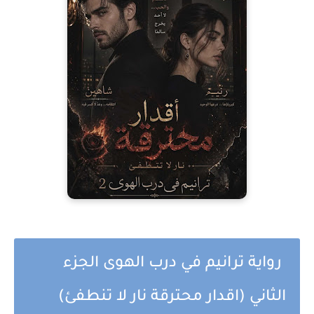
رواية ترانيم في درب الهوى الجزء
الثاني (اقدار محترقة نار لا تنطفئ)