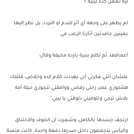
ليه تعمل كده ليبيه ؟"
لم يظهر على وجهه أي أثر للندم أو التردد، بل نظر إليها
بعينين جامدتين أثارتا الرعب في
أعماقها، ثم تكلم بنبرة باردة مخيفة وقال:
علشان انتي فكرتي أني يهددت كلام كده وخلاص، قلتلك
هتتجوزي عمر، رحتي رفضي ووافقتي تتجوزي حيلة أمه
بلاش تيجي وتلوميني دلوقتي يا بيبي"
ارتجف جسدها بالكامل، وشعرت أن الخوف والاختناق
واليأس يتجمعون داخل صدرها دفعة واحدة. كانت متعبة