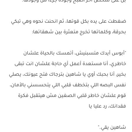
بل على شخص آخر أصبح وجوده جزءا من وجودها.
ضغطت على يده بكل قوتها، ثم انحنت نحوه وهي تبكي
بحرقة، وكلماتها تخرج متعثرة بين شهقاتها:
"أبوس أيدك متسبنيش، أتمسك بالحياة علشان
خاطري، أنا مستعدة أعمل أي حاجة علشان انت تبقى
بخير، أنا بحبك أوي يا شاهين بترجاك فتح عيونك، يصلي
نفس البصه اللي بتخطف قلبي اللي يتحسسني بالأمان،
قوم علشان خاطر قلبي الصغين مش هيتقبل فكرة
فقدانك، رد عليا يا
شاهين يقي."