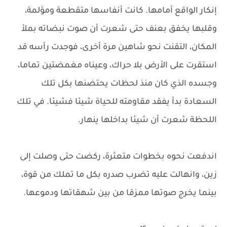
إنكار الواقع أمامها. كانت أنفاسها متقطعة ومؤلمة،
وقلبها يخفق بعنف حتى شعرت أن صوت نبضاته بملأ
المكان، التقنت نحو شاهين مرة أخرى، فوجدت رأسه قد
استقرت على الأرض بلا حراك، وعيناه مغمضتين تماما،
وجسده الذي كان منذ لحظات يحتضنها بكل تلك
السعادة بدأ يفقد مقاومته للحياة شيئا فشيئا. في تلك
اللحظة شعرت أن شيئا بداخلها ينهار.
اندفعت نحوه بخطوات متعثرة، ركضت حتى وصلت إلى
زين، وانهالت عليه تضرب صدره بكل ما تملك من قوة،
بينما يخرج صوتها ممزقا من بين شهقاتها ودموعها.