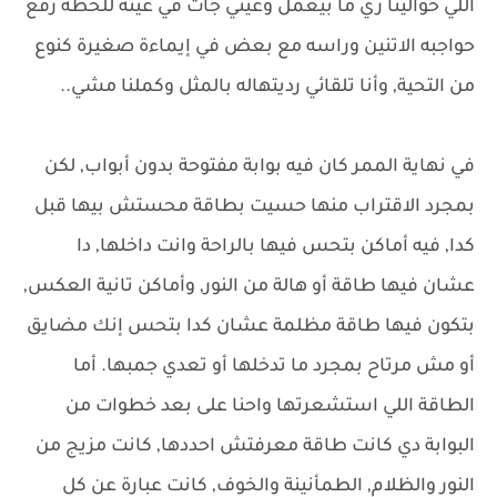
اللي حوالينا زي ما بيعمل وعيني جات في عينه للحظة رفع
حواجبه الاتنين وراسه مع بعض في إيماءة صغيرة كنوع
من التحية, وأنا تلقائي رديتهاله بالمثل وكملنا مشي..
في نهاية الممر كان فيه بوابة مفتوحة بدون أبواب, لكن
بمجرد الاقتراب منها حسيت بطاقة محستش بيها قبل
كدا, فيه أماكن بتحس فيها بالراحة وانت داخلها, دا
عشان فيها طاقة أو هالة من النور, وأماكن تانية العكس,
بتكون فيها طاقة مظلمة عشان كدا بتحس إنك مضايق
أو مش مرتاح بمجرد ما تدخلها أو تعدي جمبها. أما
الطاقة اللي استشعرتها واحنا على بعد خطوات من
البوابة دي كانت طاقة معرفتش احددها, كانت مزيج من
النور والظلام, الطمأنينة والخوف, كانت عبارة عن كل