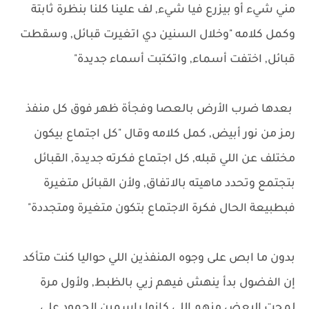
مني شيء أو بيزرع فيا شيء, لف علينا كلنا بنظرة ثابتة
وكمل كلامه "وخلال السنين دي اتغيرت قبائل, وسقطت
قبائل, اختفت أسماء, واتكتبت أسماء جديدة"
بعدها ضرب الأرض بالعصا وفجأة ظهر فوق كل منفذ
رمز من نور أبيض, كمل كلامه وقال "كل اجتماع بيكون
مختلف عن اللي قبله, كل اجتماع فكرته جديدة, القبائل
بتجتمع وتحدد ماهيته بالاتفاق, ولأن القبائل متغيرة
فبطبيعة الحال فكرة الاجتماع بتكون متغيرة ومتجددة"
بدون ما ابص على وجوه المنفذين اللي حواليا كنت متأكد
إن الفضول بدأ ينهش فيهم زيي بالظبط, ولأول مرة
لمحت البعض منهم اللي كانوا راسمين الجمود على