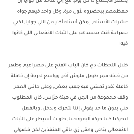
يحضر الاجتماع دا كل يوم, مع إني متأكد من جوايا إن
معظمهم بيحضروه لأول مرة, وكل واحد فيهم جواه
عشرات الأسئلة, يمكن أسئلة أكتر من اللي جوايا, لكني
بصراحة كنت بحسدهم على الثبات الانفعالي اللي كانوا
فيه!
خلال اللحظات دي كان الباب اتفتح على مصراعيه, وظهر
من خلفه ممر طويل ملوش اّخر, وواسع لدرجة إن قافلة
كاملة تقدر تمشي فيه جمب بعض, وعلى جانبي الممر
وقف مجموعة من الجن في هيئة حرّاس, كان المطلوب
مني بدون ما حد يقولي إننا نتحرك وندخل, وبالفعل
اتحركنا كلنا حركة اّلية ودخلنا, حاولت أسيطر على الثبات
الانفعالي بتاعي وابقى زي باقي المنفذين لكن فضولي