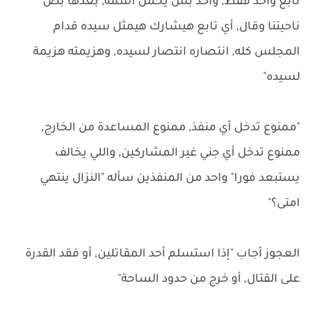
تابع واحد فقط, واحد بس يحمل اسمه, بعدها بص
ناحيتنا وقال, أي تابع هيشارك هيمثل سيده قدام
المجلس كله, انتصاره انتصار لسيده, وهزيمته هزيمة
لسيده"
"ممنوع تدخل أي منفذ, ممنوع المساعدة من الخارج,
ممنوع تدخل أي جني غير المشاركين, واللي يخالف
يستبعد فورا" واحد من المنفذين سأله "النزال ينتهي
امتى؟"
العجوز أجاب "إذا استسلم أحد المقاتلين, أو فقد القدرة
على القتال, أو خرج من حدود الساحة"