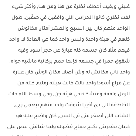
غلبني وبقيت أخطف نظرة من هنا ومن هنا, وأكتر شيء
لفت نظري كانوا الحراس اللي واقفين في صفّين, طول
الواحد منهم كان بين السبع والعشر أمتار, مكانوش
كلهم في هيئة واحدة ولبس واحد كما هي العادة لا, واحد
فيهم مثلا كان جسمه كله عبارة عن حجر أسود وفيه
شقوق حمرا في جسمه كإنها حمم بركانية ماشيه جواه,
واحد تاني مكانش له وش أصلا, مكان الوش كان عبارة
عن فراغ أسود! واحد تالت كانت هيئته رمليه, كتلة من
الرمل واقفة ومتشكله في هيئة جن, وفي وسط اللمحات
الخاطفة اللي دي أخيرا شوفت واحد منهم بيعمل زيي,
الشاب اللي أصغر مني في السن, كان واضح عليه هو
كمان مقدرش يكبح جماح فضوله ولما شافني ببص على