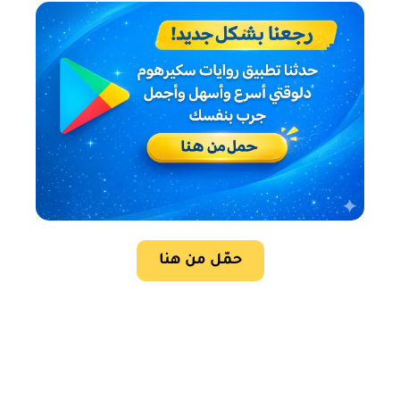
حمّل من هنا