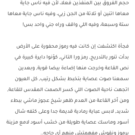
حجم الفروق بين المنفذين فعلا، لأن فيه ناس جاية
معاها اتنين أو تلاتة من الجن زيي، وفيه ناس جاية معاها
ستة وسبعة، وفيه اللي واقف وراه جني واحد بس!
فجأة اكتشفت إن كانت فيه رموز محفورة على الأرض
بدأت تنور بالتدريج, رمز ورا التاني, كوّنوا دايرة كبيرة في
نص القاعة وخرجت منها إضاءة بيضا قوية, وبعدين
سمعنا صوت عصاية بتخبط بشكل رتيب, كل العيون
اتجهت ناحية الصوت اللي كسر الصمت المقدس للقاعة,
ومن اّخر القاعة من العدم ظهر شيخ عجوز ماشي ببطء
شديد, لابس عباية رمادية قديمة جدا وعلى كتفه شال
أسود وماسك عصاية طويلة من خشب أسود لامع مزينة
برموز ونقوش مفهمتش منهم أي حاجه..