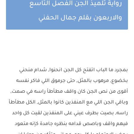
رواية تلميذ الجن الفصل التاسع
والاربعون بقلم جمال الحفني
بمجرد ما الباب اتفتح كل الجن انحنوا, شدام منحني
بخضوع, مرهوب بالمثل, حتى جرموق اللي فاكر نفسه
أقوى من نص الجن كان واقف مطأطأ راسه في صمت,
وباقي الجن اللي مع المنفذين كانوا بالمثل, الكل مطأطأ
راسه, بصيت بطرف عيني على المنفذين لقيت كل واحد
فيهم واقف وباصص قدامه بنظره جامدة كإنه متعود