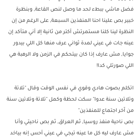
فضل ماشي ببطء لحد ما وصل لنص القاعة, وبنظرة
خبير بص علينا احنا المنفذين السبعة, على الرغم من إن
النظرة لينا كلنا مستمرتش أكتر من ثانية إلا أني متأكد إن
عينه جات في عيني لمدة ثواني عرف منها كل اللي بيدور
جوايا, مش عارف إذا كان بيتحكم في الزمن ولا الرهبة هي
اللي صورتلي كدا!
اتكلم بصوت هادي وقوي في نفس الوقت وقال "تلاتة
وتلاتين سنة عدوا" سكت لحظة وكمل "تلاتة وتلاتين سنة
من اّخر اجتماع للمنفذين"
بص ناحية منفذ روسيا, ثم العراق, ثم بص ناحيتي وأنا
مش عارف ليه كل ما عينه تيجي في عيني أحس إنه بياخد