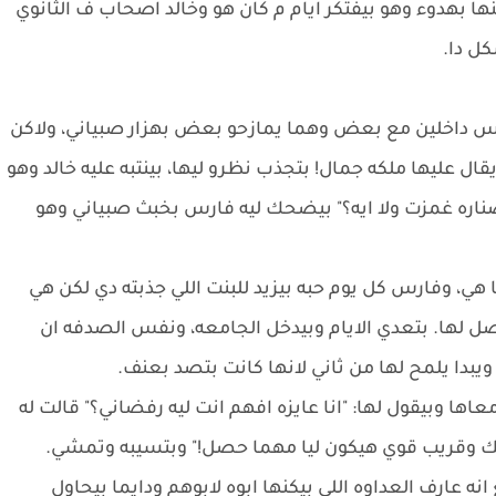
ا بهدوء وهو بيفتكر ايام م كان هو وخالد اصحاب ف الثانوي
كل دا.
ارس داخلين مع بعض وهما يمازحو بعض بهزار صبياني، ولاكن
 عليها ملكه جمال! بتجذب نظرو ليها، بينتبه عليه خالد وهو
صناره غمزت ولا ايه؟" بيضحك ليه فارس بخبث صبياني وهو
 هي، وفارس كل يوم حبه بيزيد للبنت اللي جذبته دي لكن هي
ل لها. بتعدي الايام وبيدخل الجامعه، ونفس الصدفه ان
 ويبدا يلمح لها من ثاني لانها كانت بتصد بعنف.
ها وبيقول لها: "انا عايزه افهم انت ليه رفضاني؟" قالت له
حبك وقريب قوي هيكون ليا مهما حصل!" وبتسيبه وتمشي.
انه عارف العداوه اللي بيكنها ابوه لابوهم ودايما بيحاول