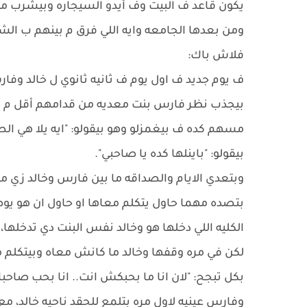
يكون قاعد ف البيت وف أيدو السيجاره وبيشرب منه
ومن بعدها الجامعه وايه اللي فرق م بينهم ب الش
فلاش باك:
ف يوم جديد ف اول يوم ف ثانيه ثانوي ل خالد وف
بيجذب نظر فارس بنت معديه من قدامهم أقل م يقال
مسهم كده ف بيغمزلو وهو بيقولو: "ايه يلا هي ال
بيقولو: "باينلها كده يا صاحبي".
وبتعدي الايام والصداقه ما بين فارس وخالد زي ما
بتصده مهما حاول يتكلم معاها او حاول ان هو يوص
الكليه اللي دخلها هو وخالد نفس البنت دي تدخلها،
لكن في مره وقفها وخالد ما كانش معاه وبيتكلم معا
بكل تبجح: "لان انا ما بحبكش انت.. انا بحب صا
وفارس عينيه لاول مره بتلمع للحقد ناحيه خالد، مع 