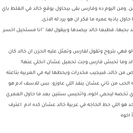
. ومن اليوم ده وفارس بقى بيحاول يوقع خالد في الغلط باي
ول ياذيه عمره ما فكر ان هو يرد له الاذى.
لد بحبها، فطبعا خالد بيصدها وبيقول لها: "انا مستحيل اخسر
لو فهي بتروح وتقول لفارس وتمثل عليه الحزن ان خالد كان
خالد وما تحبش فارس وجت تحميل عشان انخلي عنها!
خلص من خالد، فبيجيب مخدرات ويحطها ليه في العربيه بتاعته
يه الحب من تاني عشان ينفذ اللي عاوزو. بس للاسف ادم هو
 دي تخصه ليحمي اخوه، واتحبس سنتين بعد ما حاول العمري
حد هو اللي حط الحاجه في عربية خالد عشان كده ادم اعترف
 اخوه