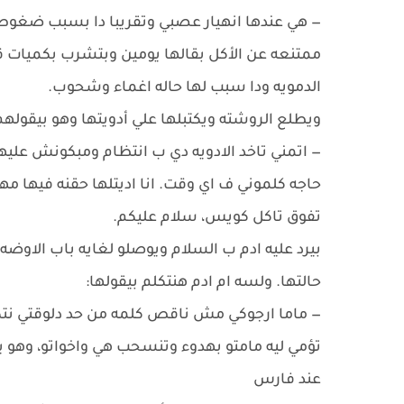
— هي عندها انهيار عصبي وتقريبا دا بسبب ضغوط
ممتنعه عن الأكل بقالها يومين وبتشرب بكميات ق
الدمويه ودا سبب لها حاله اغماء وشحوب.
ويطلع الروشته ويكتبلها علي أدويتها وهو بيقولهم
— اتمني تاخد الادويه دي ب انتظام ومبكونش علي
حاجه كلموني ف اي وقت. انا اديتلها حقنه فيها مهد
تفوق تاكل كويس، سلام عليكم.
بيرد عليه ادم ب السلام ويوصلو لغايه باب الاوض
حالتها. ولسه ام ادم هنتكلم بيقولها:
— ماما ارجوكي مش ناقص كلمه من حد دلوقتي نتك
تؤمي ليه مامتو بهدوء وتنسحب هي واخواتو، وهو ي
عند فارس