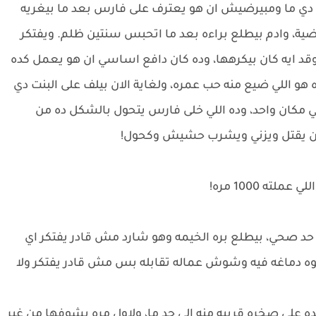
ي ما ومبيرضيش ان هو يعترف على فارس بعد ما بيغريه
ية، وادم بيطلع براءه بعد ما اتحبس سنتين ظلم. ويفتكر
قد ايه كان بيكرهها، وده كان دافع اساسي ان هو يعمل كده
هو اللي ضيع منه حب عمره، ولغاية الان بيلف على البنت دي
مكان واحد، وده اللي خلى فارس يتحول بالشكل ده من
يقتل ويزني ويشرب حشيش وكحول!
ته 1000 مره!
د صحي، بيطلع بره الخيمه وهو شارد مش قادر يفتكر اي
 جوه دماغه فيه وشوش عماله تقابله بس مش قادر يفتكر ولا
ه على صخره قريبه منه الى حد ما، ولاول مره يشوفها من غير