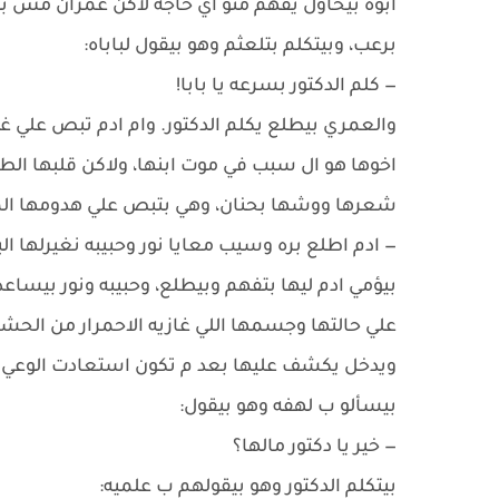
أبوه بيحاول يفهم منو اي حاجه لاكن عمران مش 
برعب، وبيتكلم بتلعثم وهو بيقول لباباه:
— كلم الدكتور بسرعه يا بابا!
والعمري بيطلع يكلم الدكتور. وام ادم تبص علي غ
اخوها هو ال سبب في موت ابنها، ولاكن قلبها ال
شعرها ووشها بحنان، وهي بتبص علي هدومها الم
— ادم اطلع بره وسيب معايا نور وحبيبه نغيرلها 
بيؤمي ادم ليها بتفهم وبيطلع، وحبيبه ونور بيسا
علي حالتها وجسمها اللي غازيه الاحمرار من الح
ويدخل يكشف عليها بعد م تكون استعادت الوعي شو
بيسألو ب لهفه وهو بيقول:
— خير يا دكتور مالها؟
بيتكلم الدكتور وهو بيقولهم ب علميه: