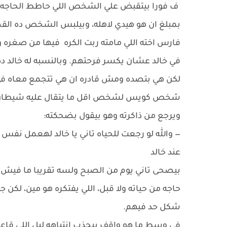
ف فورا بيتقبض علي الشخص اللي حاطط الحاجه د
بمبلغ ان هو هيدي لاهله، وبيلبس الشخص ده القض
فارس اخته اللي مامته ربت الكره فيها من صغره و
في خالد عشان يكسر فرحتهم. وبالنسبه له خالد ده 
لكن هي بتصده ومش قادره ان هي تتجمع معاه في 
شخص كويس لشخص اقل ما يتقال عليه شيطان 
ويرجع من ذاكرته وهو بيقول بضحكته:
— والله لو رجعت للحياه تاني يا خالد لهعمل نفس اللي عمل
عند خالد
بيصحى تاني يوم من الصبح ولسه تقريبا ما فيش ح
حاجه من حياته ولا قبل، اللي يفتكره هو مين، لكن
شكل حد فيهم.
في وسط ما هو واقف بيجذب انتباهه ليل اللي قاعد