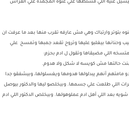
بيشيل عنيه اللي مسلطها علي غنوه المجمده علي الفراش
نوه بتوتر وارتباك وهي مش عارفه تقرب منها بعد ما عرفت ان
طيب وحنانها بيغلبو عليها وتروح تقعد جمبها وتمسح علي
تسخه اللي مضيقاها وتقول ل ادم بحزم:
البنت حالتها مش كويسه لا شكل ولا هدوم.
عدو مامتهم أنهم يبدلولها هدومها ويغسلولها، وبيشفقو جدا
شرات اللي طلعت علي جسمها. وبيخلصو ليها والدكتور بيوصل
يه بعد اللي أهل ادم عملوهولها. وبيخلص الدكتور اللي ادم