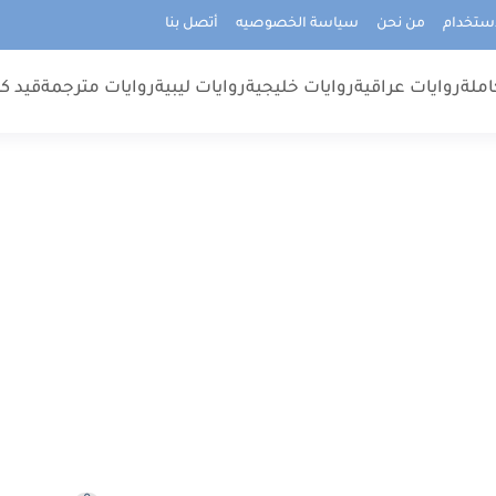
استخدام
من نحن
سياسة الخصوصيه
أتصل بنا
املة
روايات عراقية
روايات خليجية
روايات ليبية
روايات مترجمة
قيد كت