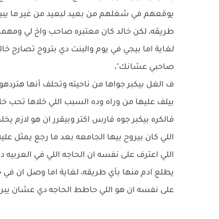
يوقعهم في شغلهم من بعيد لبعيد من غير ما يبين
طريقه، لكن خالد كان معتبره صاحب واخ لي ومهما حا
لغاية اما بيجي في يوم والبنت دي بتروح تصارح خا
صاحبي عشانك"،
ف الغل بيكبر جواها من ناحيته وتحلف أنها هتردهو
بيلف عليها من وراه وده السبب اللي خلاها تحب 
فالكره بيكبر جوه فارس اكتر وبيقرر ان هو لازم ي
اللي كان بيروح بيها الجامعه بعد ما رجع يمثل عل
اللي اعترف على نفسه ان الحاجه اللي في العربيه
يطلع ادم منها بأي طريقه، لغاية اما وصل ان في 
على نفسه ان هو اللي حاطط الحاجه دي عشان يبرأ