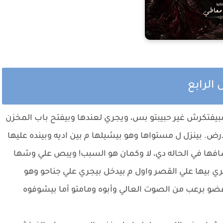
الرابع
يفتكرش غير حبيبتو بس، ويجري لعندها وبيفتح باب المخزن
رض. بينزل ل مستواها وهو بيشيلها م بين اديه وبينده عليها
فها في الحاله دي، لا وكمان هو السبب! ويبص علي وشها
 بيها علي القصر واول م بيدخل بيجري علي جناحو وهو
تنفضو برعب من الصوت العالي وأبوه ومامتو أما بيشوفوه