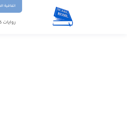
اتفاقية ال
روايات ك