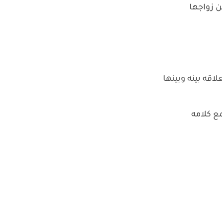
 زواجها
قه بينه وبينها
ع كلامه