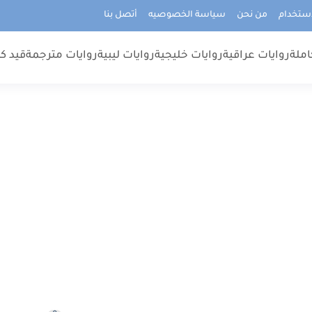
استخدام
من نحن
سياسة الخصوصيه
أتصل بنا
املة
روايات عراقية
روايات خليجية
روايات ليبية
روايات مترجمة
قيد كت