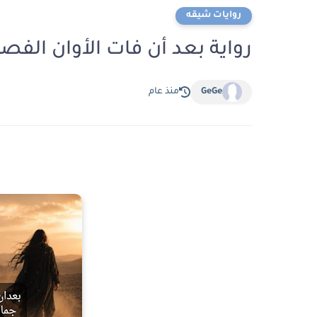
روايات شيقه
رواية بعد أن فات الأوان الفصل الرابع 4 بقلم ج
GeGe
منذ عام