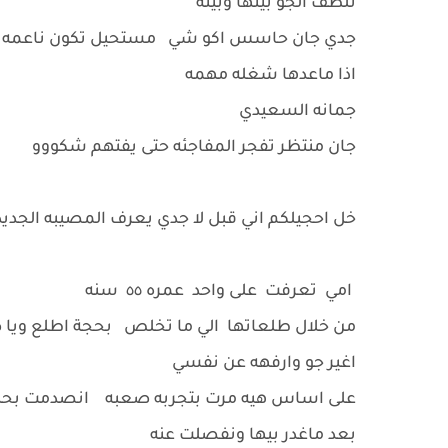
تلطف الجو بينها وبينه
جدي جان حاسس اكو شي مستحيل تكون ناعمه 
اذا ماعدها شغله مهمه
جمانه السعيدي
جان منتظر تفجر المفاجئه حتى يفتهم شكووو
خل احجيلكم اني قبل لا جدي يعرف المصيبه الجديده 
امي تعرفت على واحد عمره ٥٥ سنه
من خلال طلعاتها الي ما تخلص بحجة اطلع ويا 
اغير جو وارفهه عن نفسي
على اساس هيه مرت بتجربه صعبه انصدمت بحبي
بعد ماغدر بيها ونفصلت عنه