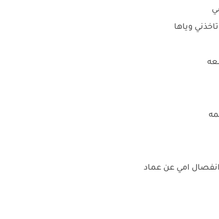
مي
اخذني وياها
لعه
مه
انفصال امي عن عماد