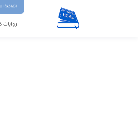
اتفاقية ال
روايات ك