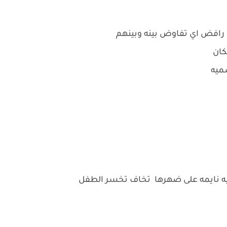
رافض اي تفاوض بينه وبينهم
كان
سميه
يه نايمه على ضهرها تخاف تخسر الطفل