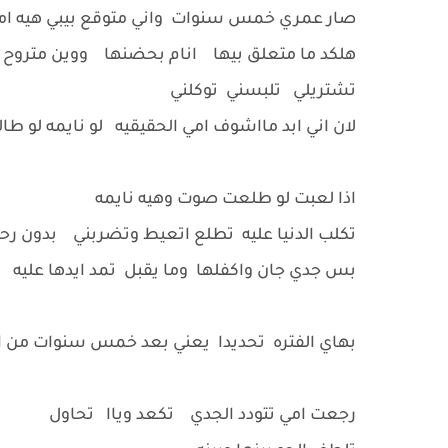
صار عمري خمس سنوات واني متوقع بيبي هيه ا
هلكد ما متعلق بيها انام بحضنها ووين متروح ت
تشتريلي تلبسني توكلني
لان اني ابد مااشوف امي الحقيقيه لو نايمه لو طا
اذا لعبت لو طلعت صوت وهيه نايمه
تكلب الدنيا عليه تطلع اتعيط وتضربني بدون رح
بس جدي جان واكفلها وما يقبل تمد ايدها عليه
بهاي الفتره تحديدا يعني بعد خمس سنوات من 
رجعت امي تتودد الجدي تكعد وياا تحاول