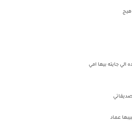
هيج
الي جايته بيها امي
صديقاتي
بها عماد