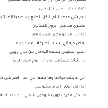
عكس امي الي من اول ما نولدت وهيه هملتني
اعتمدت على بيبي بكل شي
اهم شي عدها تنام تاكل تطلع ويا صديقاتها تت
تشتري ملابس تروح للصالون
اما اني ابد مو مهم بلنسبه الها
يمكن كرهتني بسبب تصرفات عماد وياها
الحب الحقيقي بلنسه اليه كان من جدي وبيبي
الي شألو مسؤليتي من اول يوم اجيت للدنيا
امي عايشه حياتها وما تهتم الاي احد اهم شي ش
اما اهل ابوي ابد ماسئلو عني
ولا حتى فكرو يجون يشوفون شكلي ولا عبالك