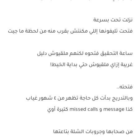
نزلت تحت بسرعة
فتحت تليفونها إللي مكنتش بقرب منه من لحظة ما جيت
ساعة التحقيق فتحوه لكنهم ملقيوش دليل
غريبة إزاي ملقيوش حتي بداية الخيط!
فتحته..
وبالتدريج بدأت كل حاجة تظهر من ٤ شهور غياب
كذا message و missed calls كتيرة أوي
من صحابها وجروبات الشلة بتاعتها