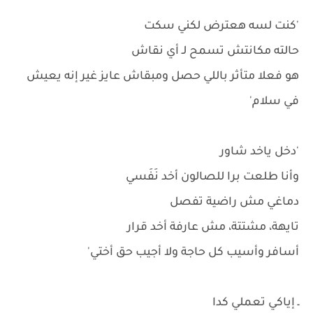
'كنت لسه هعترض لكني سكت
حالته مكانتش تسمح لـ أي نقاش
هو فعلا متأثر باللي حصل ومبقاش عايز غير إنه يعيش
في سلام'
'دخل ياخد شاور
وأنا طلعت برا للصالون أخد نَفَسي
دماغي مش راضية تفصل
تايهة، مشتتة، مش عارفة أخد قرار
أسافر وأسيب كل حاجة ولا أجيب حق أختي'
ـ إياكي تعملي كدا