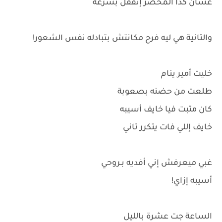
عشان كدا المحضر إتقفل بسرعة
والتانية هي ليه فرح مكانتش بتبادله نفس الشعور!
خليت أمير ينام
طلعت من حضنه بصعوبة
كان متبت فيا خايف أسيبه
خايف إللي فات يتكرر تاني
غبي ميعرفش إني أفديه بـروحي
أسيبه إزاي!
الساعة جت عشرة بالليل