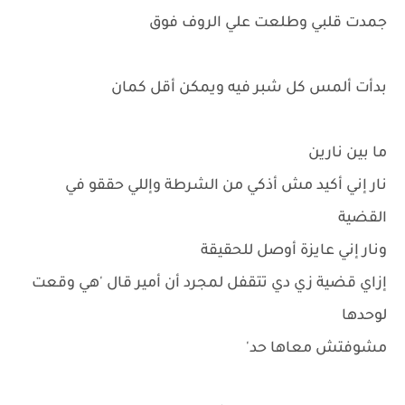
جمدت قلبي وطلعت علي الروف فوق
بدأت ألمس كل شبر فيه ويمكن أقل كمان
ما بين نارين
نار إني أكيد مش أذكي من الشرطة وإللي حققو في
القضية
ونار إني عايزة أوصل للحقيقة
إزاي قضية زي دي تتقفل لمجرد أن أمير قال 'هي وقعت
لوحدها
مشوفتش معاها حد'