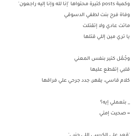
وكمية posts كتيرة محتواها 'إنا لله وإنا إليه راجعون'
وفاة فرح بنت لطفي الدسوقي
ماتت عادي ولا إتقتلت
يا تري مين إللي قتلها
وجُمُل كتير بنفس المعني
قلبي إتقطع عليها
كلام قاسي، يقهر، جدد جرحي علي فراقها
_ بتعملي إيه؟
= صحيت إمتي
'قعد علي الكرسي إللي جنبي'