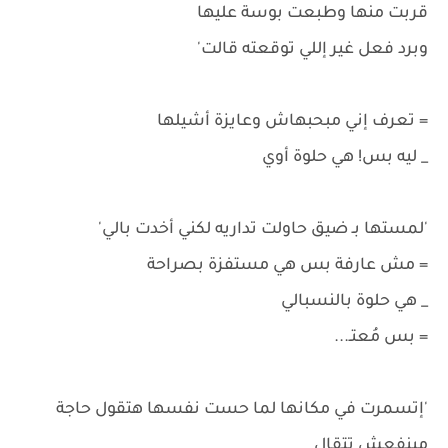
قربت منها وطبعت بوسة عليها
وبرد فعل غير إللي توقعته قالت'
= تعرف إني مبحبهاش وعايزة أشيلها
_ ليه بس! هي حلوة أوي
'لمستها بـ ضيق حاولت تداريه لكني أخدت بالي'
= مش عارفة بس هي مستفزة بصراحة
_ هي حلوة بالنسبالي
= بس مُعتـ...
'إتسمرت في مكانها لما حست نفسها هتقول حاجة
مينفعش تتقال