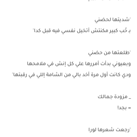
'شديتها لحضني
بـ حُب كبير مكنتش أتخيل نفسي فيه قبل كدا'
'طلعتها من حضني
وبعيوني بدأت أمررها علي كل إنش في ملامحها
ودي كانت أول مرة أخد بالي من الشامة إللي في رقبتها'
_ مزودة جمالك
= بجد!
'رجعت شعرها لورا