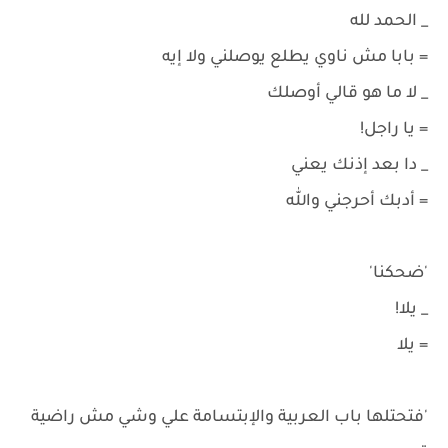
_ الحمد لله
= بابا مش ناوي يطلع يوصلني ولا إيه
_ لا ما هو قالي أوصلك
= يا راجل!
_ دا بعد إذنك يعني
= أدبك أحرجني والله
'ضحكنا'
_ يلا!
= يلا
'فتحتلها باب العربية والإبتسامة علي وشي مش راضية