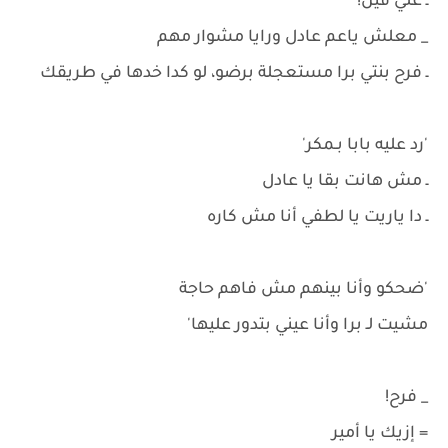
ـ علي فين!
_ معلش ياعم عادل ورايا مشوار مهم
ـ فرح بنتي برا مستعجلة برضو، لو كدا خدها في طريقك
'رد عليه بابا بـمكر'
ـ مش هانت بقا يا عادل
ـ دا ياريت يا لطفي أنا مش كاره
'ضحكو وأنا بينهم مش فاهم حاجة
مشيت لـ برا وأنا عيني بتدور عليها'
_ فرح!
= إزيك يا أمير