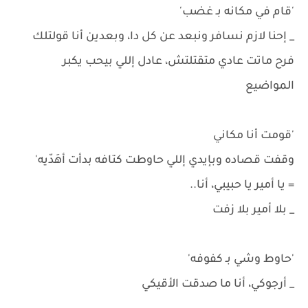
'قام في مكانه بـ غضب'
_ إحنا لازم نسافر ونبعد عن كل دا، وبعدين أنا قولتلك
فرح ماتت عادي متقتلتش، عادل إللي بيحب يكبر
المواضيع
'قومت أنا مكاني
وقفت قصاده وبإيدي إللي حاوطت كتافه بدأت أهَدّيه'
= يا أمير يا حبيبي، أنا..
_ بلا أمير بلا زفت
'حاوط وشي بـ كفوفه'
_ أرجوكي، أنا ما صدقت الأقيكي