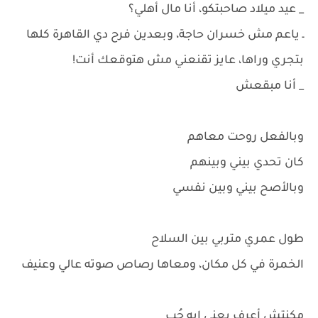
_ عيد ميلاد صاحبتكو، أنا مال أهلي؟
ـ ياعم مش خسران حاجة، وبعدين فرح دي القاهرة كلها
بتجري وراها، عايز تقنعني مش هتوقعك أنت!
_ أنا مبقعش
وبالفعل روحت معاهم
كان تحدي بيني وبينهم
وبالأصح بيني وبين نفسي
طول عمري متربي بين السلاح
الخمرة في كل مكان، ومعاها رصاص صوته عالي وعنيف
مكنتش أعرف يعني إيه حُب