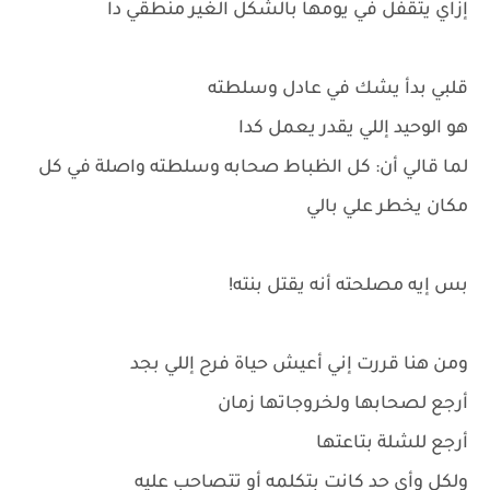
إزاي يتقفل في يومها بالشكل الغير منطقي دا
قلبي بدأ يشك في عادل وسلطته
هو الوحيد إللي يقدر يعمل كدا
لما قالي أن: كل الظباط صحابه وسلطته واصلة في كل
مكان يخطر علي بالي
بس إيه مصلحته أنه يقتل بنته!
ومن هنا قررت إني أعيش حياة فرح إللي بجد
أرجع لصحابها ولخروجاتها زمان
أرجع للشلة بتاعتها
ولكل وأي حد كانت بتكلمه أو تتصاحب عليه