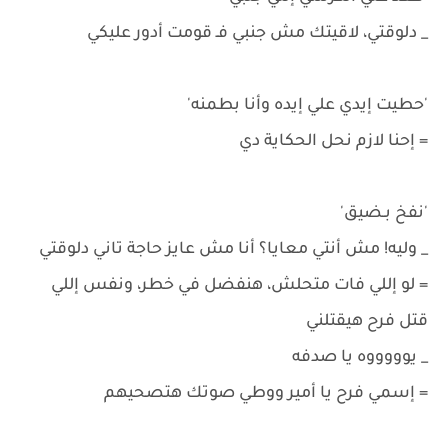
_ دلوقتي، لاقيتك مش جنبي فـ قومت أدور عليكي
'حطيت إيدي علي إيده وأنا بطمنه'
= إحنا لازم نحل الحكاية دي
'نفخ بـضيق'
_ وليه! مش أنتي معايا؟ أنا مش عايز حاجة تاني دلوقتي
= لو إللي فات متحلش، هنفضل في خطر، ونفس إللي
قتل فرح هيقتلني
_ يوووووه يا صدفه
= إسمي فرح يا أمير ووطي صوتك هتصحيهم