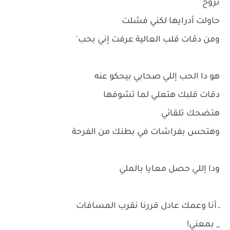
تروح
حاولت أدرايها لكني فشلت
ومن دقات قلب العالية عرفت إني بحب'
هو دا الحب إللي صحابي بيحكو عنه
دقات قلبك هتعلي لما تشوفها
هتضحك تلقائي
وهتحس بفراشات في بطنك من الفرحة
ودا إللي حصل معايا بالملي
ـ أنا وعمك عادل قررنا نقرب المسافات
_ بمعني!