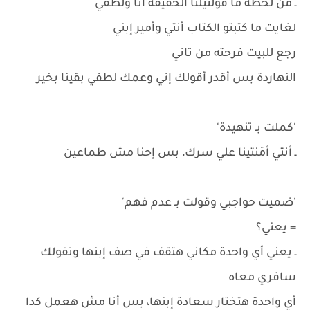
ـ من لحظة ما قولتيلنا الحقيقة أنا ولطفي
لغايت ما كتبتو الكتاب أنتي وأمير إبني
رجع للبيت فرحته من تاني
النهاردة بس أقدر أقولك إني وعمك لطفي بقينا بخير
'كملت بـ تنهيدة'
ـ أنتي أمَنتينا علي سرك، بس إحنا مش طماعين
'ضميت حواجبي وقولت بـ عدم فهم'
= يعني؟
ـ يعني أي واحدة مكاني هتقف في صف إبنها وتقولك
سافري معاه
أي واحدة هتختار سعادة إبنها، بس أنا مش هعمل كدا