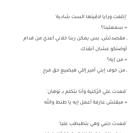
'إتلفت ورايا لاقيتها الست شادية'
= سمعتينا؟
ـ مقصدتش، بس يمكن ربنا خلاني أعدي من قدام
أوضتكو عشان أنقذك
= من إيه؟
ـ من خوف إبني أمير إللي هيضيع حق فرح
'قعدت علي الرُكنية وأنا بتكلم بـ توهان'
= مبقتش عارفة أعمل إيه يا طنط والله
'قعدت جنبي وهي بتطبطب عليا'