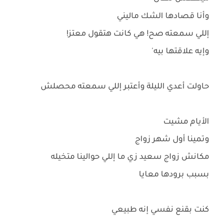
وأنا قصادها الشك ماليني
إللي سمعته صح! هي كانت هتقول معتز!
وإيه علاقتها بيه'
حاولت أعدي الليلة وأعتبر إللي سمعته محصلش
الأيام مشيت
وتمينا أول شهر زواج
مكانش زواج سعيد زي ما إللي حوالينا متخيله
بسبب برودها معايا
كنت بقنع نفسي إنه طبيعي