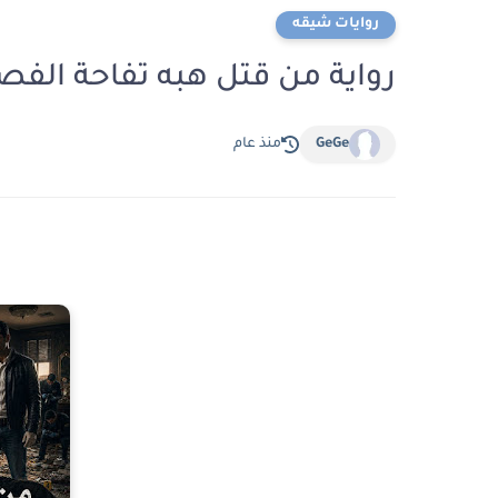
روايات شيقه
رواية من قتل هبه تفاحة الفصل الرابع 4 بقلم 
GeGe
منذ عام