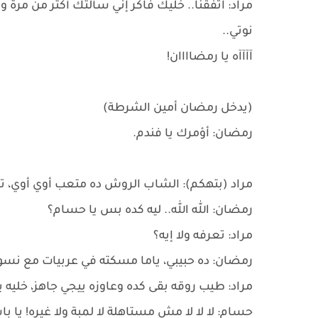
مراد: اتفقنا.. خليك فاكر إني سألتك أكتر من مر
نوتي..
آآآآه يا رمضاااان!
​(يدخل رمضان أمين الشرطة)
رمضان: أؤمرك يا فندم.
مراد (بتهكم): الشاب الروش ده متعب أوي أوي، ت
رمضان: الله الله.. ليه كده بس يا حسام؟
مراد: تعرفه ولا إيه؟
رمضان: ده حبيبي، ياما مسكته في عربيات مع نسو
مراد: طيب روقه بقى كده وعاوزه ييجي جاهز، خليه ي
حسام: لا لا لا مش مستاهلة لا لمبة ولا غيره! 