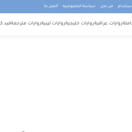
استخدام
من نحن
سياسة الخصوصيه
أتصل بنا
املة
روايات عراقية
روايات خليجية
روايات ليبية
روايات مترجمة
قيد كت