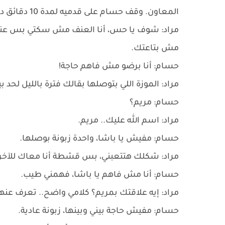
المعاون. وقف حسام على قدميه لمدة 10 دقائق دون أن يوجه له مراد أي سؤال، وفجأة ابتسم مراد وقال:
​مراد: شوف يا حس، أنا العنف مش سكتي بس عندي
مش بتاعتك.
حسام: أنا برضو مش فاهم حاجة!
مراد: الموزة اللي بتوصلها بقالك فترة بالليل لحد بي
حسام: مريم؟
مراد: اسم الله عليك.. مريم.
حسام: مفيش يا باشا، واحدة زبونة بوصلها.
مراد: شكلك هتتعبني، بس قشطة أنا معاك للآخر.
حسام: أنا مش فاهم يا باشا، فهمني طيب.
مراد: إيه علاقتك بمريم؟ كلامي واضح.. تعرف عنها 
حسام: مفيش حاجة بيني وبينها، زبونة عادية.