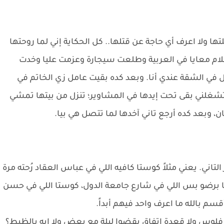
ها ولا اعرف أي حاجة عن قتلها.. كل الحكاية إني لما روحتها
 كلام معايا في العربية وطلعت سيجارة وعزمت عليا وخدت
في الشقة عندي أنا. وبعد كده بقيت عامل زي الخاتم في
تشغلني بقى تحت إيدها في المشاوير؛ تنزل من بيتها تمشي
ن، وبعد كده أرجع تاني آخدها لما تتصل هي بيا.
تاني. يعني مثلاً كوستا كافيه اللي في عباس العقاد رُحته مرة
تا برضو بس اللي في شارع جامعة الدول، كوستا اللي في حسن
سم بالله ما اعرف واحد فيهم أبداً.
فلوس ولا قعدة اتفاق يقضوا ليلة مع بعض ولا إيه بالظبط؟