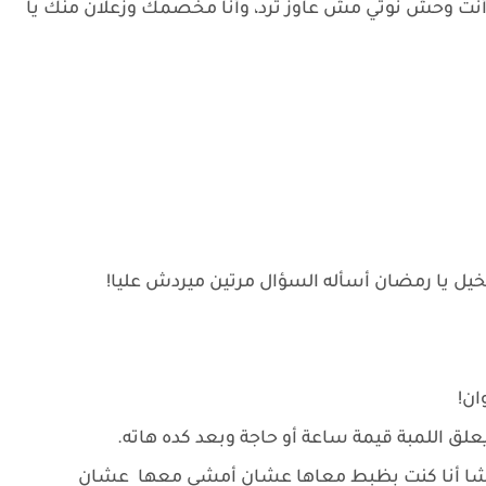
ة وأنت وحش نوتي مش عاوز ترد، وأنا مخصمك وزعلان منك يا
خيل يا رمضان أسأله السؤال مرتين ميردش عليا!
ان!
علق اللمبة قيمة ساعة أو حاجة وبعد كده هاته.
يا باشا أنا كنت بظبط معاها عشان أمشي معها عشان