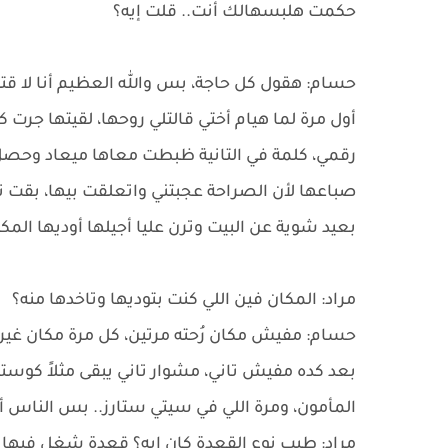
حكمت هلبسهالك أنت.. قلت إيه؟
حسام: هقول كل حاجة، بس والله العظيم أنا لا قتلت
أول مرة لما هيام أختي قالتلي روحها، لقيتها جرت
رقمي، كلمة في التانية ظبطت معاها ميعاد وحصل 
صباعها لأن الصراحة عجبتني واتعلقت بيها، بقت 
بعيد شوية عن البيت وترن عليا أجيلها أوديها المكا
مراد: المكان فين اللي كنت بتوديها وتاخدها منه؟
حسام: مفيش مكان رُحته مرتين، كل مرة مكان غير ال
بعد كده مفيش تاني، مشوار تاني يبقى مثلاً كوس
المأمون، ومرة اللي في سيتي ستارز.. بس الناس أق
مراد: طيب نوع القعدة كان إيه؟ قعدة شغل فيها 