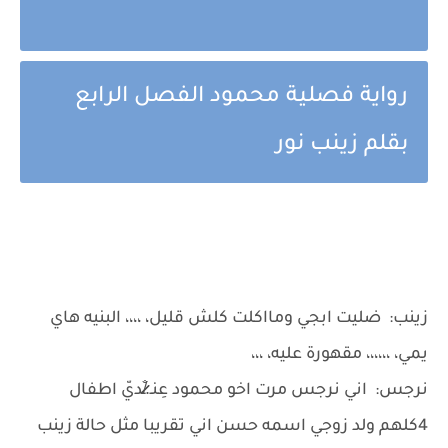
رواية فصلية محمود الفصل الرابع
بقلم زينب نور
زينب: ضليت ابجي ومااكلت كلش قليل، ،،،، البنيه هاي
يمي، ،،،،،، مقهورة عليه، ،،،
نرجس: اني نرجس مرت اخو محمود عِنـ.̷̷̸̷̐ـديّ اطفال
4كلهم ولد زوجي اسمه حسن اني تقريبا مثل حالة زينب