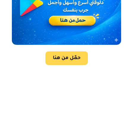
حمّل من هنا