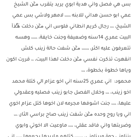
بس هي فصل واني هدية ابوي يريد يتقرب م̷ـــِْن الشيخ
عمي ابو حسن هداني للابنه ،،،،، لامهر ولاشي بس عمي
الشيخ، ،،، رجال كريم انطاني فلوس اني م̷ـــِْن دخلت ه̷̷َـَْـُذآ
البيت عمري 14سنه وضعيفة وجنت خايفة، ،،،،، وهسه
تتعرفون عليه اكثر، ،،،،،، م̷ـــِْن شفت حالة زينب كلش
انقهرت تذكرت نفسي م̷ـــِْن دخلت لهذا البيت، ،، قررت اكون
وياها خطوة بخطوة، ،،،
محمود: اني عمري 25سنه اني اخو عزام الي كتلة محمد
اخو زينب، ،،، وخلال الفصل جابو زينب فصليه وعقدولي
عليها، ،،،، جنت اشوفها مجرمه لان اخوها كتل عزام اخوي
اني ويا روح وحده م̷ـــِْن شفت زينب صاح براسي الثار، ،،،
وضربتها واني فاقد عقلي، ،،،، ماوعيت الا اخوتي وابوي
ينزلوني جوة ويرزلوني، ،،،،،،، كتلهم ماريدها رجعوها ،،،،، اني