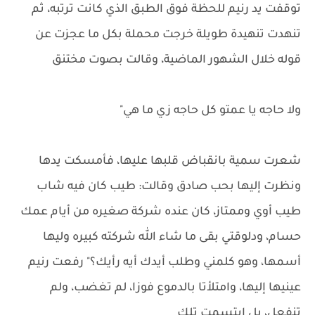
توقفت يد رنيم للحظة فوق الطبق الذي كانت ترتبه، ثم
تنهدت تنهيدة طويلة خرجت محملة بكل ما عجزت عن
قوله خلال الشهور الماضية، وقالت بصوت مختنق
ولا حاجه يا عمتو كل حاجه زي ما هي"
شعرت سمية بانقباض قلبها عليها، فأمسكت يدها
ونظرت إليها بحب صادق وقالت: طيب كان فيه شاب
طيب أوي وممتاز، كان عنده شركة صغيره من أيام عمك
حسام، ودلوقتي بقى ما شاء الله شركته كبيره وليها
أسمها، وهو كلمني وطلب أيدك أيه رأيك؟" رفعت رنيم
عينيها إليها، وامتلأتا بالدموع فوزا، لم تغضب، ولم
تنفعل، بل ابتسمت تلك