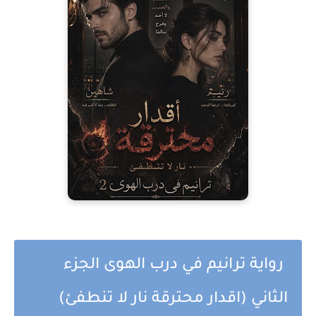
رواية ترانيم في درب الهوى الجزء
الثاني (اقدار محترقة نار لا تنطفئ)