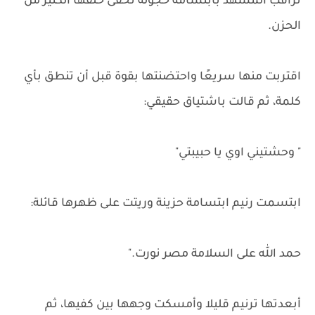
تراقب المشهد بابتسامة خجولة تخفى خلفها الكثير من
الحزن.
اقتربت منها سريعًا واحتضنتها بقوة قبل أن تنطق بأي
كلمة، ثم قالت باشتياق حقيقي:
" وحشتيني اوي يا حبيبتي"
ابتسمت رنيم ابتسامة حزينة وريتت على ظهرها قائلة:
حمد الله على السلامة مصر نورت."
أبعدتها ترنيم قليلا وأمسكت وجهها بين كفيها، ثم