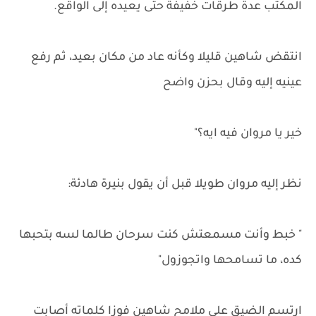
المكتب عدة طرقات خفيفة حتى يعيده إلى الواقع.
انتقض شاهين قليلا وكأنه عاد من مكان بعيد، ثم رفع
عينيه إليه وقال بحزن واضح
خير يا مروان فيه ايه؟"
نظر إليه مروان طويلا قبل أن يقول بنيرة هادئة:
" خبط وأنت مسمعتش كنت سرحان طالما لسه بتحبها
كده، ما تسامحها واتجوزول"
ارتسم الضيق على ملامح شاهين فوزا كلماته أصابت