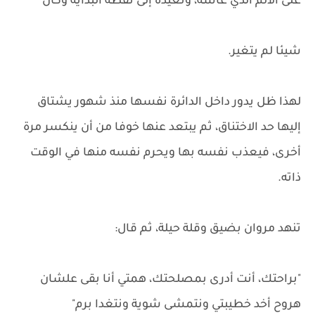
على الألم الذي عاشه، وتعيده إلى نقطة البداية وكان
شيئا لم يتغير.
لهذا ظل يدور داخل الدائرة نفسها منذ شهور يشتاق
إليها حد الاختناق، ثم يبتعد عنها خوفا من أن ينكسر مرة
أخرى، فيعذب نفسه بها ويحرم نفسه منها في الوقت
ذاته.
تنهد مروان بضيق وقلة حيلة، ثم قال:
"براحتك، أنت أدرى بمصلحتك، همتي أنا بقى علشان
هروح أخد خطيبتي ونتمشى شوية ونتغدا برم"