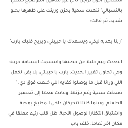
مستحيل أكون لراجل تاني غير شاهين الموضوع منتهي
بالنسبالي" تنهدت سمية بحزن وريتت على ظهرها بحنو
شديد، ثم قالت:
"ربنا يهديه ليكي، ويسعدك يا حبيبتي، ويريح قلبك يارب"
ابتعدت رنيم قليلا عن حضتها وابتسمت ابتسامة حزينة
وهي تحاول تغيير الحديث: يارب يا حبيبتي، يلا بقى نكمل
اللي ورانا قبل ما يوصلوا كفايه اللي خلعت فوق دي. "
ضحكت سمية رغم حزنها، وعادت معها إلى تحضير
الطعام. وبينما كانتا تتحركان داخل المطبخ بمحبة
واشتياق انتظارا لوصول الأحبة، ظل قلب رئيم معلقا في
مكان آخر تماما، خلف باب