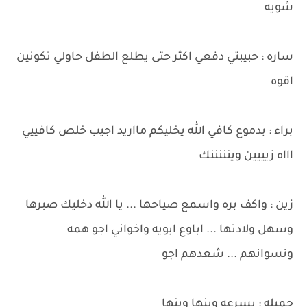
شويه
ساره : حبيبتي دفعي اكثر حتى يطلع الطفل حاولي تكونين
اقوه
براء : بدموع كافي الله يخليكم مااريد اجيب خلص كافييي
اااه زيييين وينننننك
زين : واكف بره واسمع صياحها ... يا الله دخليك صبرها
وسهل ولادتها ... اباوع ابويه واخواني اجو همه
ونسوانهم ... شعدهم اجو
جميله : بسرعه وينها وينها