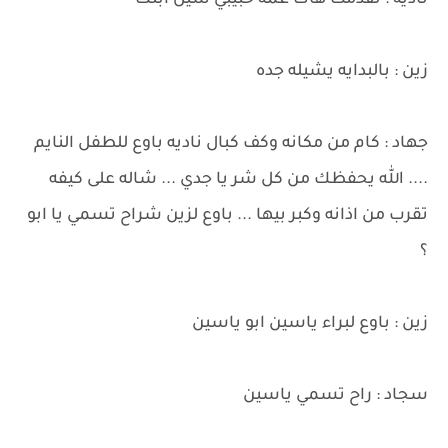
ناديه : تقدمت هاك عمه حبيبي شيل ابنك
زين : بالبدايه يشيله جده
جهاد : كام من مكانه وكف كبال ناديه باوع للطفل النايم
.... الله يحفظك من كل شر يا جدي ... شاله على كيفه
تقرب من اذانه وكبر بيها ... باوع لزين شراح تسمي يا ابو
؟
زين : باوع لبراء ياسين ابو ياسين
سجاد : راح تسمي ياسين