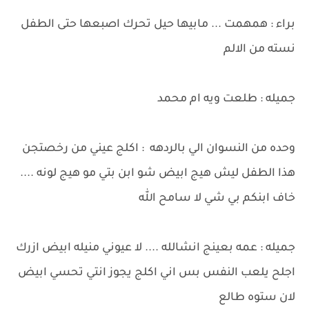
براء : همهمت ... مابيها حيل تحرك اصبعها حتى الطفل
نسته من الالم
جميله : طلعت ويه ام محمد
وحده من النسوان الي بالردهه : اكلج عيني من رخصتجن
هذا الطفل ليش هيج ابيض شو ابن بتي مو هيج لونه ....
خاف ابنكم بي شي لا سامح الله
جميله : عمه بعينج انشالله .... لا عيوني منيله ابيض ازرك
اجلح يلعب النفس بس اني اكلج يجوز انتي تحسي ابيض
لان ستوه طالع