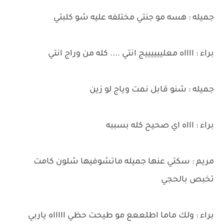
جميله : هسه مو جنتي مختلفه عليه شو كلبتي
براء : ااااه معلييييييج انتي .... كله من وراج انتي
جميله : شنو قابل نمت وياج لو زين
براء : اااه اي صحيح كله بسببه
مريم : سكتي عنها جميله ماتشوفيها شلون كامت
تخبص بالحجي
براء : ولك ماما اطلععع مو طيحت حظي اااااه ياربي