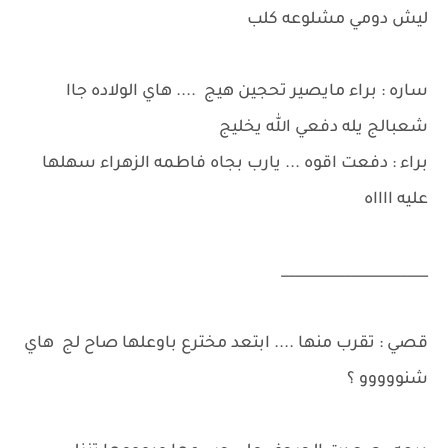
ليش دومي مشلوعه كلب
ساره : براء مايصير تحجين هيج .... هاي الولاده جاا
شعبالج يله دفعي الله يخليج
براء : دفعت اقوه ... يارب بجاه فاطمه الزهراء سهلها
عليه ااااه
_____________________
قصي : تقرب منها .... ابتعد مخترع باوعلها صاح لج هاي
شنووووو ؟