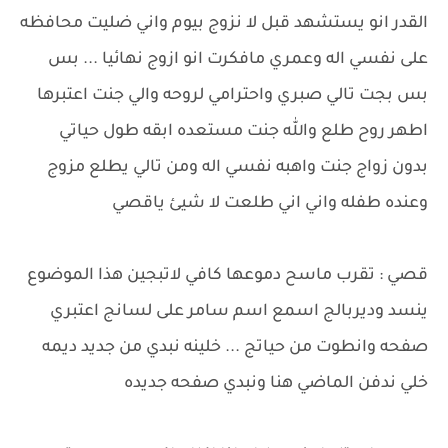
القدر انو يستشهد قبل لا نزوج بيوم واني ضليت محافظه
على نفسي اله وعمري مافكرت انو ازوج نهائيا ... بس
بس بجت تالي صبري واحترامي لروحه والي جنت اعتبرها
اطهر روح طلع والله جنت مستعده ابقه طول حياتي
بدون زواج جنت واهبه نفسي اله ومن تالي يطلع مزوج
وعنده طفله واني اني طلعت لا شيئ ياقصي
قصي : تقرب ماسح دموعها كافي لاتبجين هذا الموضوع
ينسد وديربالج اسمع اسم سامر على لسانج اعتبري
صفحه وانطوت من حياتج ... خلينه نبدي من جديد ديمه
خلي ندفن الماضي هنا ونبدي صفحه جديده