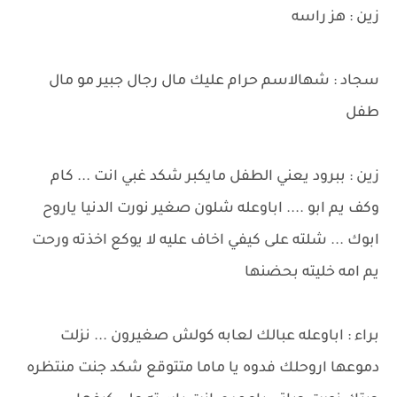
زين : هز راسه
سجاد : شهالاسم حرام عليك مال رجال جبير مو مال
طفل
زين : ببرود يعني الطفل مايكبر شكد غبي انت ... كام
وكف يم ابو .... اباوعله شلون صغير نورت الدنيا ياروح
ابوك ... شلته على كيفي اخاف عليه لا يوكع اخذته ورحت
يم امه خليته بحضنها
براء : اباوعله عبالك لعابه كولش صغيرون ... نزلت
دموعها اروحلك فدوه يا ماما متتوقع شكد جنت منتظره