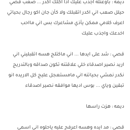
ديمه : باوعتله اجذب عليك اذا اكلك اكدر ... صعب قصي
حيلل صعب اني اكدر اتقبلك ولا كأن جان اكو رجال بحياتي
اعرف كلامي ممكن يأذي مشاعرك بس اني مااحب
اخدعك واجذب عليك
قصي : شد على ايدها ... اني ماكتلج هسه اتقبليني اني
اريد نصير اصدقاء خلي علاقتنه تكون صداقه وبالتدريج
نكدر نمشي بحياتنه اني مامستعجل عليج كل الاريده انو
تبقين وياي ... بوس اديها موافقه نصير اصدقاء
ديمه : هزت راسها
قصي : مد ايده وهسه اعرفج عليه ياحلوه اني اسمي