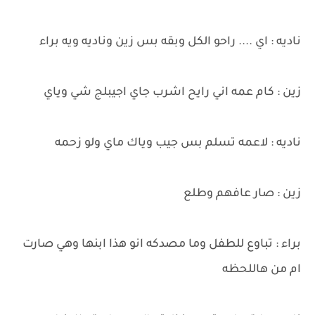
ناديه : اي .... راحو الكل وبقه بس زين وناديه ويه براء
زين : كام عمه اني رايح اشرب جاي اجيبلج شي وياي
ناديه : لاعمه تسلم بس جيب وياك ماي ولو زحمه
زين : صار عافهم وطلع
براء : تباوع للطفل وما مصدكه انو هذا ابنها وهي صارت
ام من هاللحظه