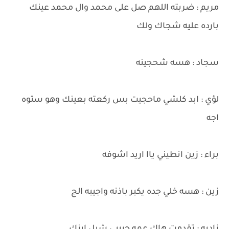
مريم : ضربته اللهم صل على محمد وال محمد عينك
بارده عليه شجاك ولك
سجاد : هسه شحجينه
لؤي : ابد كلشي ماحجيت بس ركعته بعينك وهو ستوه
اجه
براء : زين انطيني ياا اريد اشوفه
زين : هسه خلي جده يكبر باذنه واجيبه الج