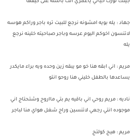
جيتك نورت حياتي ياعمري انت باسته على كيفها
جهاد : يله بويه امشونه نرجع للبيت تره باجر وراكم هوسه
لاتنسون اخوكم اليوم عرسه وباجر صباحيته خلينه نرجع
يله
مريم : اني ابقه هنا خو مو يبقه زين وحده ويه براء مايكدر
يساعدها بالطفل خليني هنا روحو انتو
ناديه : مريم روحي اني باقيه يم بتي مااروح وشتحتاج اني
موجوده انتي رجعي لاتنسين وراج شغل هواي منا لباجر
مريم : هيج كولتج