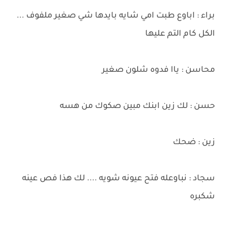
براء : اباوع طبت امي شايه بايدها شي صغير ملفوف ...
الكل كام التم عليها
محاسن : ياا فدوه شلون صغير
حسن : لك زين ابنك مبين صكوك من هسه
زين : ضحك
سجاد : نباوعله فتح عيونه شويه .... لك هذا فص عينه
شكبره