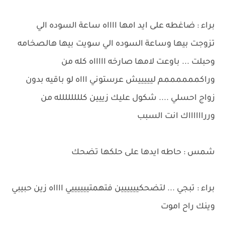
براء : ضاغطه على ايد امها ااااه ساعة السوده الي
تزوجت بيها وساعة السوده الي سويت بيها هالصخامه
وحبلت ... باوعت لامها صارخه اااااه كله من
وراكممممممم ليييييش عرستوني اااه لو باقيه بدون
زواج احسلي .... شكول عليك زييين كلللللللله من
وررااااااك انت السبب
شمس : حاطه ايدها على حلكها تضحك
براء : تبجي ... لتضحكيييييين فتهمتييييييي ااااه زين حبيبي
وينك راح اموت