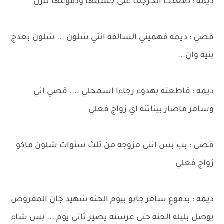
ديمه : صعدت الجرجف على جسمها ودموعها تنزل
قصي : ديمه فهميني السالفه انتي شلون ... شلون بعدج
بنيه وان...
ديمه : قاطعته بهدوء رجاءا اسمحلي .... قصي اني
وسامر ماصار بيناتنه اي زواج فعلي
قصي : بب بس انتي مزوجه من تلث سنوات شلون ماكو
زواج فعلي
ديمه : بدموع سامر جابو بيوم الحنه شهيد جان المفروض
يوصل بليله الحنه حتى عرسنه يصير ثاني يوم ... بس شاء