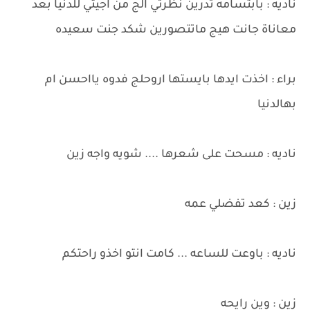
ناديه : بابتسامه تدرين نظرتي الج من اجيتي للدنيا بعد
معاناة جانت هيج ماتتصورين شكد جنت سعيده
براء : اخذت ايدها بايستها اروحلج فدوه يااحسن ام
بهالدنيا
ناديه : مسحت على شعرها .... شويه واجه زين
زين : كعد تفضلي عمه
ناديه : باوعت للساعه ... كامت انتو اخذو راحتكم
زين : وين رايحه