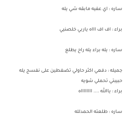
ساره : اي عفيه مابقه شي يله
براء : اف اف اااه ياربي خلصنيي
ساره : يله براء يله راح يطلع
جميله : دفعي اكثر حاولي تضغطين على نفسج يله
حبيبتي تحملي شويه
براء : ياالله .... ااااااااه
ساره : طلعته الحمدلله