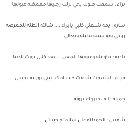
براء : سمعت صوت بجي نزلت رجليها مغمضه عيونها
ساره : يمه شلعتي كلبي يابراء .... شالته انطته للممرضه
روحي ويه بيبيته بدليله وتعالي
ناديه : تباوعله وعيونها يلمعن ... بعد كلبي نورت الدنيا
مريم : ابتسمت شلعت كلب امك يبيبي نورتنه يحبيبي
جميله : الف مبروك بروئه
شمس : الحمدلله على سلامتج حبيبتي