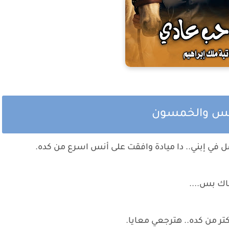
امس والخمسون
مل في إبني.. دا ميادة وافقت على أنس اسرع من كده.
عاك بس....
ر من كده.. هترجعي معايا.