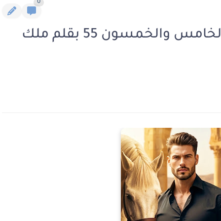
0
رواية مش حب عادي الفصل الخامس والخمسون 55 بقلم ملك