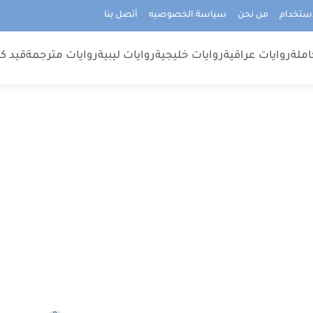
استخدام
من نحن
سياسة الخصوصيه
أتصل بنا
املة
روايات عراقية
روايات خليجية
روايات ليبية
روايات مترجمة
قيد كت