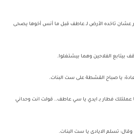
عشان تاخده الأرض لـ عاطف قبل ما أنس أخوها يصحى
 بيتابع الفلاحين وهما بيشتغلوا.
دة: يا صباح القشطة على ست البنات.
ملتلك فطار بـ ايدي يا سي عاطف.. قولت انت وحداني
ال: تسلم الايادى يا ست البنات.