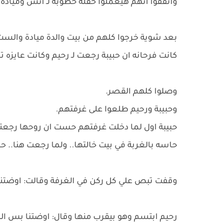
واتفقوا انهم هيعملوا حفلة خطوبة لـ أنس وميادة..
بعد شوية خرجوا كلهم من بيت والدة ميادة والست 
كانت فرحانه ان حبيبة رجعت لـ رحيم وكانت عايزه
وصلوا كلهم القصر.
وحبيبة ورحيم طلعوا على غرفتهم.
حبيبة اول لما دخلت غرفتهم حست ان روحها رجعتله
حاسه بالغربة في بيت خالتها.. ولما رجعت هنا.. حس
وقفت تبص علي كل ركن في الغرفة وقالت: اوضتن
رحيم ابتسم وهو بيقرب منها وقال: اوضتنا بس ا