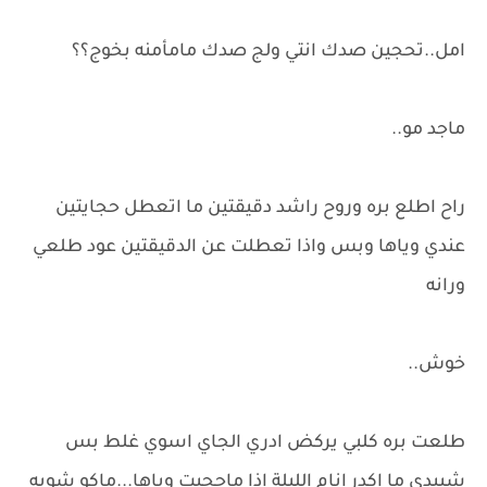
امل..تحجين صدك انتي ولج صدك مامأمنه بخوج؟؟
ماجد مو..
راح اطلع بره وروح راشد دقيقتين ما اتعطل حجايتين
عندي وياها وبس واذا تعطلت عن الدقيقتين عود طلعي
ورانه
خوش..
طلعت بره كلبي يركض ادري الجاي اسوي غلط بس
شبيدي ما اكدر انام الليلة اذا ماحجيت وياها...ماكو شويه