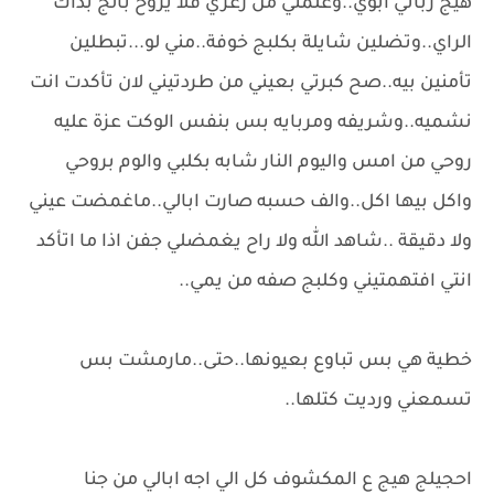
هيج رباني ابوي..وعلمني من زغري فلا يروح بالج بذاك
الراي..وتضلين شايلة بكلبج خوفة..مني لو...تبطلين
تأمنين بيه..صح كبرتي بعيني من طردتيني لان تأكدت انت
نشميه..وشريفه ومربايه بس بنفس الوكت عزة عليه
روحي من امس واليوم النار شابه بكلبي والوم بروحي
واكل بيها اكل..والف حسبه صارت ابالي..ماغمضت عيني
ولا دقيقة ..شاهد الله ولا راح يغمضلي جفن اذا ما اتأكد
انتي افتهمتيني وكلبج صفه من يمي..
خطية هي بس تباوع بعيونها..حتى..مارمشت بس
تسمعني ورديت كتلها..
احجيلج هيج ع المكشوف كل الي اجه ابالي من جنا