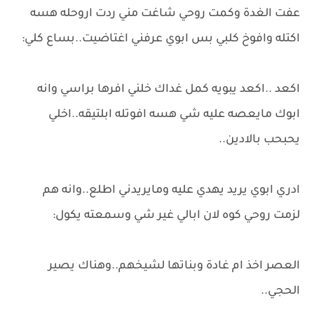
عفت الغدة وكمت روحي شاغت مني ردت اروحله هسه
اكتله وافوخ كلبي بس ابوي عرفني اغتاضيت..بساع كلي:
اكعد ..اكعد يبويه كمل غداك خلني افرها براسي وانه
ابوك مايعصه عليه شي هسه افوتله ابلتيقه..اخلي
يحبحب بالادين..
ادري ابوي يريد يهدي عليه ومايريدني اطلع..وانه هم
لزمت روحي كوه لان ابالي غير شي وسمعته يكول:
العصر اخذ ام غادة وبناتها لشيخهم..وهناك يصير
الحجي..