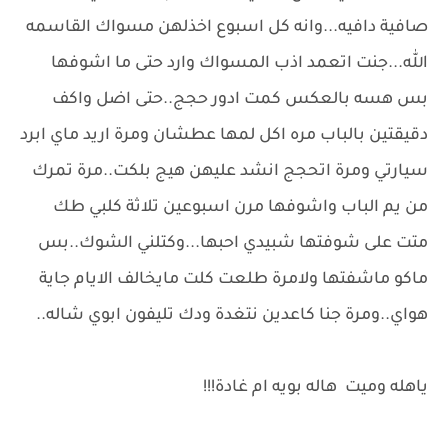
صافية دافيه...وانه كل اسبوع اخذلهن مسواك القاسمه
الله...جنت اتعمد اذب المسواك وارد حتى ما اشوفها
بس هسه بالعكس كمت ادور حجج..حتى اضل واكف
دقيقتين بالباب مره اكل لمها عطشان ومرة اريد ماي ابرد
سيارتي ومرة اتحجج انشد عليهن هيج بلكت..مرة تمرك
من يم الباب واشوفها مرن اسبوعين تلاثة كلبي طك
متت على شوفتها شبيدي احبها...وكتلني الشوك..بس
ماكو ماشفتها ولامرة طلعت كلت مايخالف الايام جاية
هواي..ومرة جنا كاعدين نتغدة ودك تليفون ابوي شاله..
ياهله وميت هاله بويه ام غادة!!!