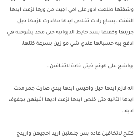
وشفتها طلعت ادور على امي اجيت من ورها لزمت ايدها
التفتت..بساع رادت تخلص ايدها ماكدرت لازمها حيل
جريتها وكفتها بسد حايط الديوانيه حتى محد يشوفنه هي
ادفع بيه حسبالها عندي شي مو زين بسرعة كتلها:
يواشج على هونج خيتي غادة لاتخافين..
انه لازم ايدها حيل واهيس ايدها بيدي صارت جمر مدت
ايدها الثانيه حتى خلص ايدها لزمت اديها اثنينهن بجفوف
اديه..
كتلج لاتخافين غاده بس جلمتين اريد احجيهن واريدج