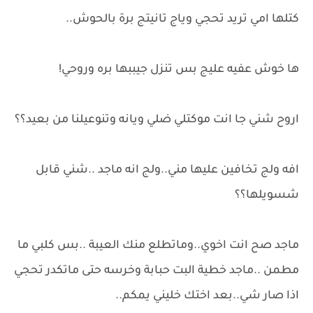
كتلها امي تريد تحجي وياج تانيتج برة بالحوش..
ها خوش عفيه عليج بس تنزل جيببها بره وروحي!
اروح شني جا انت موكتلي ضلي ويانه وتنوعيلنا من بعيد؟؟
افه ولج تخافين عليها مني..ولج انه ماجد ..شني قابل
شسويلها؟؟
ماجد صح انت اخوي..وماتطلع منك العيبة ..بس كلبي ما
مطمن ..ماجد خطية البت حبابة وخرسه حتى ماتكدر تحجي
اذا صار شي..بعد اختك خليني يمكم..