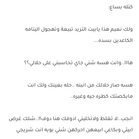
كتله بساع:
ولك نعيم هذا يابيت التريد تبيعة وتهجول اليتامه
الكاعدين بسده...
هااا..وانت هسه شني جاي تحاسبني على حلالي؟؟
هسه صار حلالك من انبنه ..حله بعينك ولك انت
مابكصتك كطره حيه وغيره..
انجب..لا تغلط ولاتخليني ادوفك هنا دوف!!..شلك غرض
ابيتي وبكاعي ابيعهن احركهن شني بويه انت شريجي