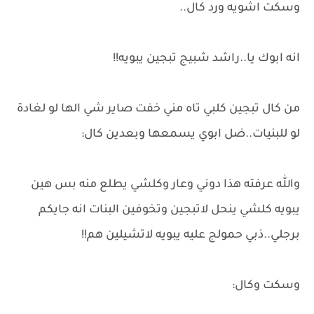
وسكت اشويه ورد كال..
انه ابوك يا..راشد شبيج تبجين يبويه!!
من كال تبجين كلبي تاه مني خفت صاير شي الها لو لغادة
لو للبنيات..ضل ابوي يسمعها وبعدين كال:
والله عرفته هذا دوني وعار وكلشي يطلع منه بس هين
يبويه كلشي ينحل لاتبجين وتخوفين البنات انه جايكم
برجلي..ذبي حمولج عليه يبويه لاتشيلين هم!!
وسكت وكال: