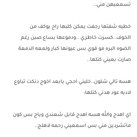
تسمعيهن مني..
خطيه شفتها رجفت يمكن كلبها راح يوكف من
الخوف..كسرت خاطري ..ودموعها بساع صبن رغم
الضوه البره مو قوي بس عيونها كبار ولمعه الدمعة
صارت بعيني كتلها..
هسه تالي شلون..خليني احجي يابعد اخوج دنكت تباوع
لاديه عود هدني كتلها:
اي اهدج والله هسه اهدج قابل شعندي وياج بس كون
ماتشردين مني بس اسمعيني رحمه لاهلج..