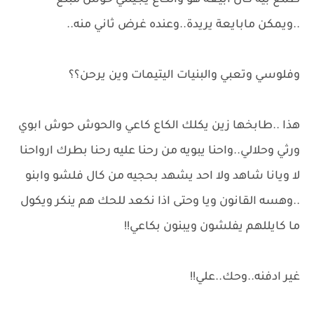
طمع بيه كال ابيعة هو والكاع يجيللي خوش مبلغ
..ويمكن مابايعة يريدة..وعنده غرض ثاني منه..
وفلوسي وتعبي والبنيات اليتيمات وين يرحن؟؟
هذا ..طابخها زين يكلك الكاع كاعي والحوش حوش ابوي
ورثي وحلالي..واحنا يبويه من رحنا عليه رحنا بطرك ارواحنا
لا ويانا شاهد ولا احد يشهد بحجيه من كال فلشو وابنو
..وهسه القانون ويا وحتى اذا نكعد للحك هم ينكر ويكول
ما كايللهم يفلشون ويبنون بكاعي!!
غير ادفنه..وحك..علي!!