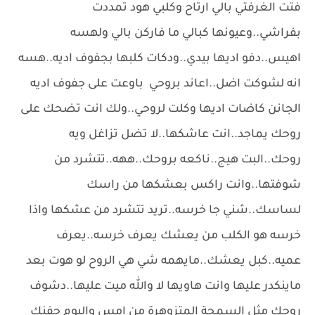
فتت الغرفتي بالي ارتاح وكلبي هود تمددت
بفراشي..وعيونها كبالي ما فاركن بالي ولهسه
اهيس..دفو اديها بيدي..ودكات كلبها بجفوف اديه..هسه
انه لشوكت اضل..اعاند بروحي باوعت على جفوف اديه
الجانن كاضات اديها وكلت لروحي..ولك انت تضحك على
روحك يماجد..انت عاشكها..لا تضل تزاغل ويه
روحك..البت هيج..ناكعه بروحك..ههه..تتشرد من
شوفتها..وانت راكس بعشكها من راسك
لساسك..شني جا خرسه..تريد تتشرد من عشكها واذا
خرسه هو الكلب من يعشك يعرف خرسه..يعرف
عميه..كبل يعشك..مايهمه شي هي الروح لو هوت بعد
ماينكدر عليها وانت هاويها لا والله ميت عليها..دشوف
روحك مثل السمجة المتزوهرة من امس واليوم جفنك