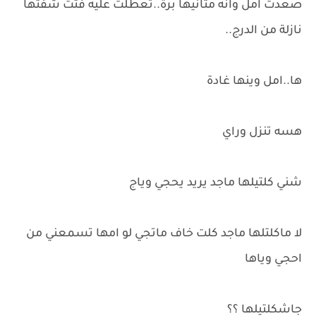
صعدت امل وانه متانيها برة..تعطلت عليه فتت شفتها
نازلة من الدرج..
ها..امل وينها غادة
هسه تنزل وراي
شني كلتيلها ماجد يريد يحجي وياج
لا ماكلتلها ماجد كلت خاف ماتجي لو امها تسمعني من
احجي وياها
جاشكلتيلها ؟؟