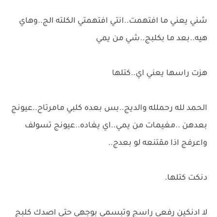
شني يعني ما افتهمت..انتي افتهمتي الكلته الج..وهاي
هيه..بعد ما بكلبج..شي من يمي
هزت راسها يعني اي..كتلها
الحمد لله رحملله والديج..بس بعده كلبي مامرتاح..عيونج
بعدهن ..مغيمات من يمي..اي يغاده..عيونج تسولف
واعرفج اذا مقتنعه لو بعدج..
دنكت كتلها.
لا ادنكين رفعي راسج وتبسمي بوجهي حتى اصدك كلبج