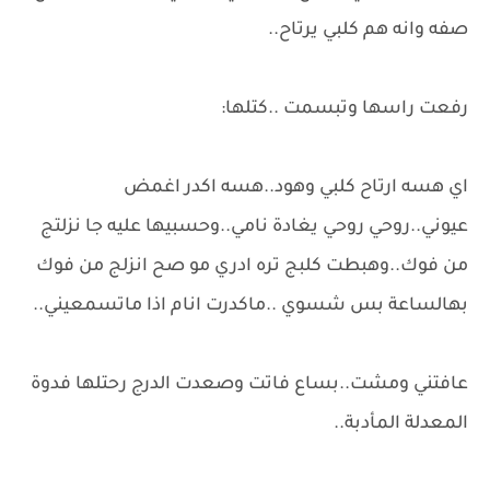
صفه وانه هم كلبي يرتاح..
رفعت راسها وتبسمت ..كتلها:
اي هسه ارتاح كلبي وهود..هسه اكدر اغمض
عيوني..روحي روحي يغادة نامي..وحسبيها عليه جا نزلتج
من فوك..وهبطت كلبج تره ادري مو صح انزلج من فوك
بهالساعة بس شسوي ..ماكدرت انام اذا ماتسمعيني..
عافتني ومشت..بساع فاتت وصعدت الدرج رحتلها فدوة
المعدلة المأدبة..