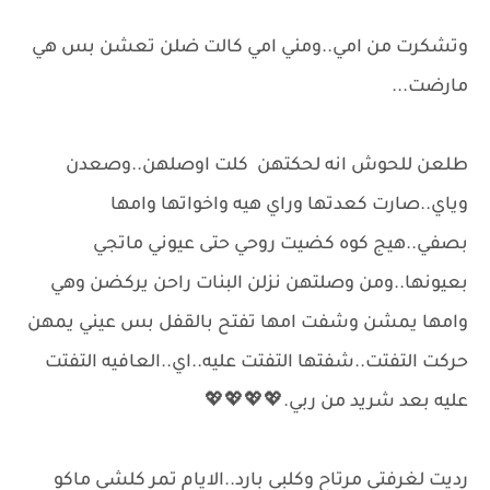
وتشكرت من امي..ومني امي كالت ضلن تعشن بس هي
مارضت...
طلعن للحوش انه لحكتهن كلت اوصلهن..وصعدن
وياي..صارت كعدتها وراي هيه واخواتها وامها
بصفي..هيج كوه كضيت روحي حتى عيوني ماتجي
بعيونها..ومن وصلتهن نزلن البنات راحن يركضن وهي
وامها يمشن وشفت امها تفتح بالقفل بس عيني يمهن
حركت التفتت..شفتها التفتت عليه..اي..العافيه التفتت
عليه بعد شريد من ربي.💖💖💖💖
رديت لغرفتي مرتاح وكلبي بارد..الايام تمر كلشي ماكو