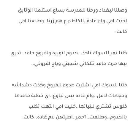
وصلنا لبغداد ورحنا للمدرسه بساع استلمنا الوثايق
اخذت امي وام غادة..للكاظم ع هم زرنا..وطلعنا امي
كالت:
خلنا نمر للسوك ناخذ...هدوم لنويرة ولفروخ حامد..تدري
بيها مرت حامد تتلكاني شجبتي وياج لفروخي..
فتنا للسوك امي اشترت هدوم للفروخ وخذت دشداشه
وحجابات لامل..وام غاده بس تباوع..اي خطية ماعدها
فلوس تشتري لبنياتها..خليت امي التهت تكلب
بالهدوم..وطلعت..٦حمر..اطيتهن لام غاده..كالت: