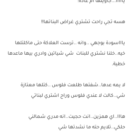
يااااا...جاوينها ام غادة:
هسه تجي راحت تشتري غراض البناتها!!
ياااسودة بوجهي ..وانه ..ترست العلاكة حتى ماكلتلها
خيه..خلنا نشتري للبنات شي شياتين وادري بيها ماعدها
خطية.
لا يمه عدها..شفتها طلعت فلوس ..كتلها معتازة
شي..كالت لا عندي فلوس وراح اشتري لبناتي
هااا..اي همزين..انت حجيت..انه مدري شمالني
حلكي..تلايم حته ما نشدتها شي