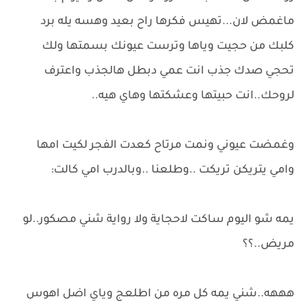
ماغمض لان...تهيس فكرها راح بعيد وهسه يله برد
كلبك من حجيت وياها وترست عيونك بسمتها ولك
تحجي صدك جذب انت عمي دبطل هالجذب واعترف
لروحك..انت حبيتها وعشكتها وهاي هيه..
وغمضت عيوني ونمت مرتاح كعدت الفجر لكيت امها
وامي يتريكن تريكت ..وطلعنا ..وبالدرب امي كالت:
يمه شو اليوم ساكت لاحجاية ولا رواية شني مصكور..لو
مريض..؟؟
هههه..شني يمه كل مره من اطلعج وياي اضل اهوس