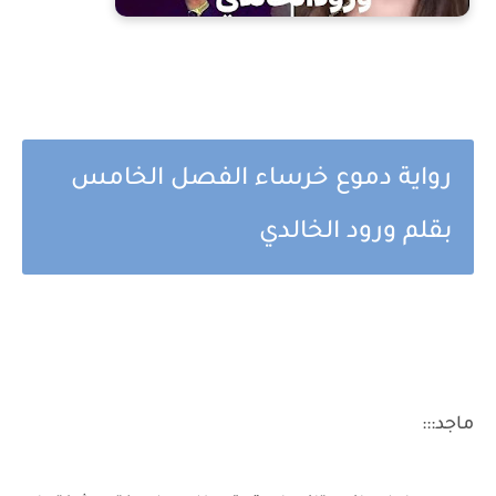
رواية دموع خرساء الفصل الخامس
بقلم ورود الخالدي
ماجد:::