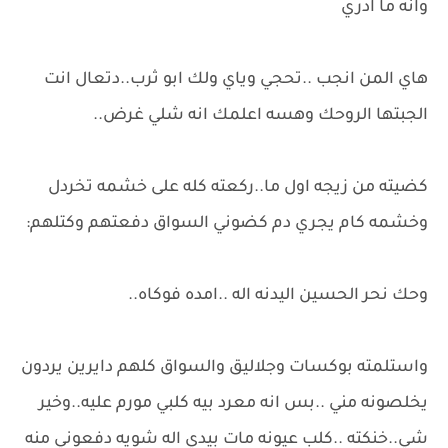
وانه ما ادري
هاي المن انجب ..تحجي وياي ولك ابو ثرب..دتعال انت
الجبتها الروحك وهسه اعلمك انه شلي غرض..
كضيته من زيجه اول ما..ركعته كله على خشمه تخردل
وخشمه كام يجري دم كضوني السواق دفعتهم وكتلهم:
وحك نحر الحسين اليدنه اله ..امده فوكاه..
واستلمته بوكسات وجلاليق والسواق كلهم دايرين يردون
يخلصونه مني ..بس انه معرد بيه كلبي مورم عليه..وخير
شي..خنكته ..كلب عيونه مات بيدي اله شويه دفعوني منه