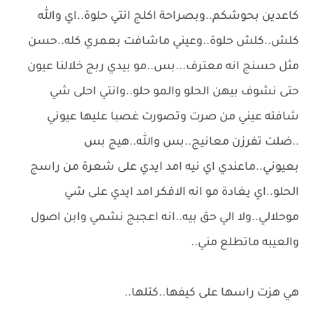
كاعدين بحوشكم..وبصراحة اكلج انتي حلوة..اي والله
كلش..كلش حلوة..وعيني ماشافت بعمري كله..حسن
مثل حسنج انه معترف...بس..مو بيدي ربج خلالنا عيون
حتى نشوف بيهن الحلو والمو حلو..وانتي احلى شي
شافته عيني من صرت وتصورت غصبا عليها عيوني
..ضلت تفرزن معانيج..بس والله..هيج بس
بعيوني..ماعندي اي نيه امد ايدي على شعرة من راسج
الحلو..اي يغادة مو انه الافكر امد ايدي على شي
موحلالي..ولا الي حق بيه..انه اعجبج نشمي وابن اصول
والعيبه ماتطلع مني..
هي هزت راسها على كيفها..كتلها..