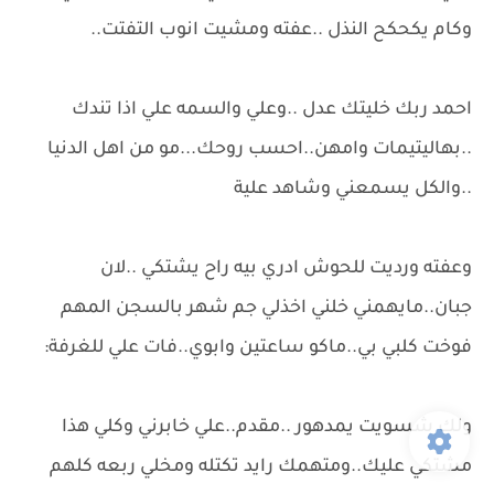
وكام يكحكح النذل ..عفته ومشيت انوب التفتت..
احمد ربك خليتك عدل ..وعلي والسمه علي اذا تندك
..بهاليتيمات وامهن..احسب روحك...مو من اهل الدنيا
..والكل يسمعني وشاهد علية
وعفته ورديت للحوش ادري بيه راح يشتكي ..لان
جبان..مايهمني خلني اخذلي جم شهر بالسجن المهم
فوخت كلبي بي..ماكو ساعتين وابوي..فات علي للغرفة:
ولك شسويت يمدهور ..مقدم..علي خابرني وكلي هذا
مشتكي عليك..ومتهمك رايد تكتله ومخلي ربعه كلهم