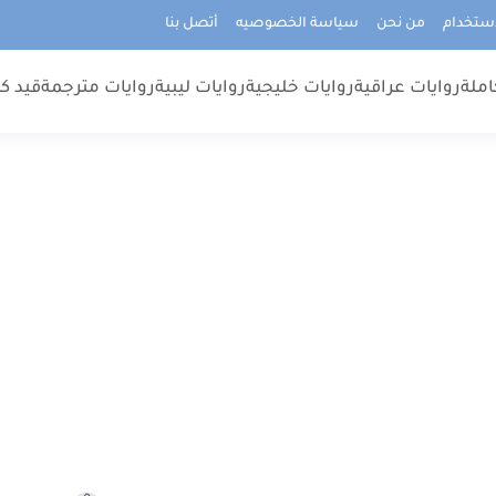
استخدام
من نحن
سياسة الخصوصيه
أتصل بنا
املة
روايات عراقية
روايات خليجية
روايات ليبية
روايات مترجمة
قيد كت