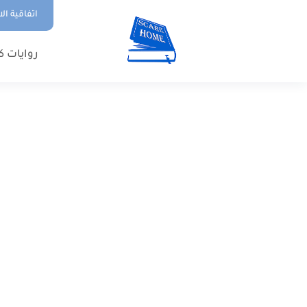
اتفاقية ال
روايات ك