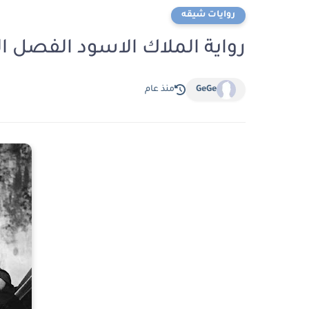
روايات شيقه
رواية الملاك الاسود الفصل الخامس 5 بقلم
GeGe
منذ عام