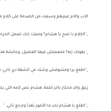
الأب والأم عينيهم وسعت من الصدمة على كلام مخ
_"الكلام دا صح يا هشام؟ وصلت إنك تعمل الحرام ف
_"بقولك إيه؟ متعملش فيها الفضيل، وعائشة هتج
_"اطلع برا ومشوفش وشك في الشقة دي تاني، س
زعق والد مختار بآخر كلمة، هشام بص لأمه اللي 
_"اطلع يا هشام لحد ما الأمور تهدأ وارجع تاني. "