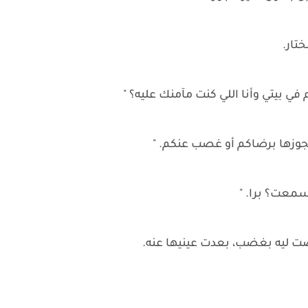
تار.
ي بيتي وأنا اللي كنت مآمنك عليه؟ "
وزها برضاكم أو غصب عنكم. "
معت؟ برا. "
بصت ليه بغضب، بعدت عينيها عنه.