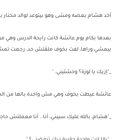
أخد هشام بعضه ومشى وهو بيتوعد لوالد مختار با
بعدها بكام يوم عائشة كانت رايحة الدرس وهي مر
بيمشي وراها، لفت بخوف ملقتش حد، رجعت تمشي تا
_"إزيك يا لوزة؟ وحشتيني. "
عائشة عيطت بخوف وهي مش واخدة بالها من الخط ا
_"هشام، بالله عليك سيبني، أنا.. أنا معملتش حاجة
_"بقا إنتِ واحدة حقيرة زيك ترفضني؟ "