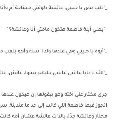
_"طب بص يا حبيبي، عائشة دلوقتي محتاجة أم وأنا
_"يعني أبلة فاطمة هتكون مامتي أنا وعائشة؟ "
_"أيوة يا حبيبي وهي عندها ولد ١١ سنة وأهو يلعب معاك، إيه رأيك؟ "
_"الله يا بابا ماشي ماشي خليهم ييجوا، عائش، عا
جرى مختار على أخته وهو بيقولها إن هيكون عندها
اتجوز فيها فاطمة اللي كانت إلى حد ما متدينة، بس 
مختار وعائشة جدًا، بالذات عائشة عشان أمه كانت ب