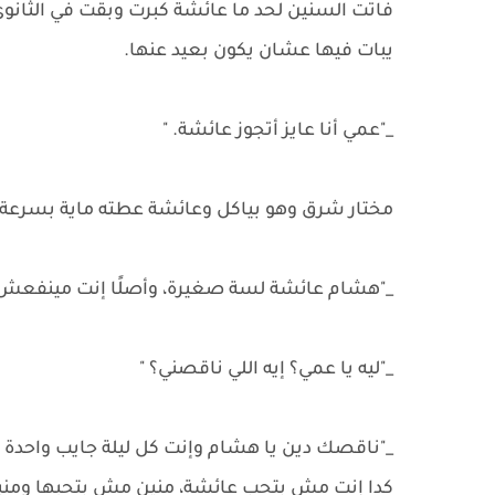
فاتت السنين لحد ما عائشة كبرت وبقت في الثانوي
يبات فيها عشان يكون بعيد عنها.
_"عمي أنا عايز أتجوز عائشة. "
مختار شرق وهو بياكل وعائشة عطته ماية بسرعة، 
_"هشام عائشة لسة صغيرة، وأصلًا إنت مينفعش ت
_"ليه يا عمي؟ إيه اللي ناقصني؟ "
_"ناقصك دين يا هشام وإنت كل ليلة جايب واحدة ال
كدا إنت مش بتحب عائشة، منين مش بتحبها ومنين 