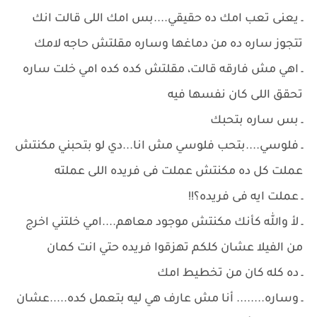
ـ يعنى تعب امك ده حقيقي....بس امك اللى قالت انك
تتجوز ساره ده من دماغها وساره مقلتش حاجه لامك
ـ اهي مش فارقه قالت، مقلتش كده كده امي خلت ساره
تحقق اللى كان نفسها فيه
ـ بس ساره بتحبك
ـ فلوسي....بتحب فلوسي مش انا...دي لو بتحبني مكنتش
عملت كل ده مكنتش عملت فى فريده اللى عملته
ـ عملت ايه فى فريده؟!!
ـ لأ والله كأنك مكنتش موجود معاهم....امي خلتني اخرج
من الفيلا عشان كلكم تهزقوا فريده حتي انت كمان
ـ ده كله كان من تخطيط امك
ـ وساره........ أنا مش عارف هي ليه بتعمل كده.....عشان