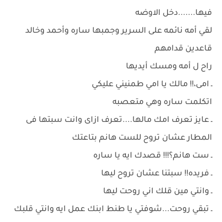
فيها.......دخل الاوضه
لقي أمه نائمه على السرير وجمبها ساره وأحمد وخالد
قاعدين قدامهم
راح ل أمه ومسك أيديها
ـ امى،!! مالك يا امي طمنيني عليكي
اتكلمت ساره وهي متعصبه
ـ عايز تعرف امك مالها....تعرف ازاى وانت سبتها فى
المطار عشان تروح للست هانم بتاعتك
ـ ست هانم؟!!! قصدك ايه يا ساره
ـ فريده!! سبتنا عشان تروح ليها
ـ وانتي مين قلك اني روحت ليها
ـ تبقي روحت...شوفتي يا طنط ابنك عمل ايه وانتي قلبك