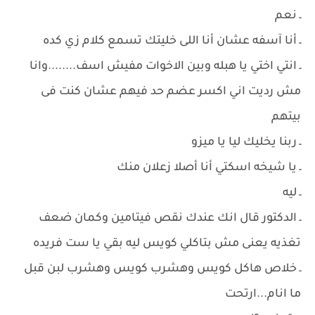
ـ نعم
ـ أنا آسفه عشان أنا اللى خليتك تسمع كلام زي كده
ـ انتي اختي يا هبله وبين الاخوات مفيش اسف........وانا
مش رديت اني اكسر عضم حد فيهم عشان كنت فى
بيتهم
ـ ربنا يخليك ليا يا ميزو
ـ يا شيخه اسكتي أنا أصلا زعلان منك
ـ ليه
ـ الدكتور قال انك عندك نقص فيتامين وكمان ضعف
تغذيه يعنى مش بتاكلي كويس ليه بقي يا ست فريده
ـ خلاص هاكل كويس وهشرب كويس وهشرب لبن قبل
ما انام...ارتحت