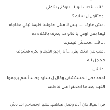
ـ كانت بتاعت ابويا...دلوقتى بتاعتي
ـ وهتقول ل ساره ؟
ـ مش عارف .....بس لأ مش هقولها خليها تبقي مفاجاه
ليها بس اوعي يا خالو حد يعرف بالكلام ده
ـ لأ لأ.....محدش هيعرف
ـ طب عن اذنك بقي....أنا راجع الفيلا و بكره هشوف
هعمل ايه
ـ ماشى.
احمد دخل المستشفى وقال ل ساره وخالد أنهم يرجعوا
الفيلا بعد ما اطمنوا على فاطمه
فى الفيلا كان آدم وصل قبلهم..طلع اوضته..واخد دش