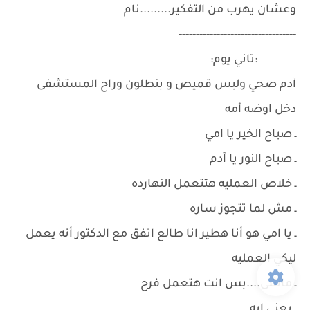
وعشان يهرب من التفكير.........نام
----------------------------------
:تاني يوم:
آدم صحي ولبس قميص و بنطلون وراح المستشفى
دخل اوضه أمه
ـ صباح الخير يا امي
ـ صباح النور يا آدم
ـ خلاص العمليه هتتعمل النهارده
ـ مش لما تتجوز ساره
ـ يا امي هو أنا هطير انا طالع اتفق مع الدكتور أنه يعمل
ليكي العمليه
ـ ماشى....بس انت هتعمل فرح
ـ يعنى ايه