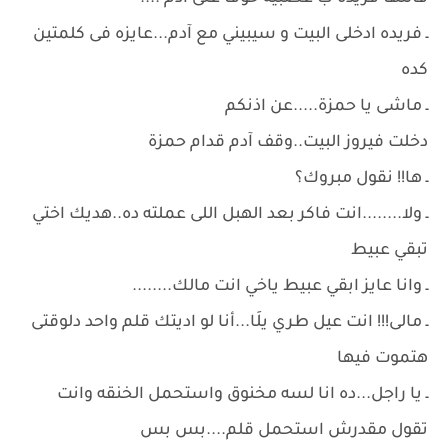
ـ فريده ادخلى البيت و سيبيني مع آدم...عايزه فى كلمتين
كده
ـ ماشى يا حمزة.....عن اذنكم
دخلت فيروز البيت..وقف آدم قدام حمزة
ـ ها!! نقول مبروك؟
ـ ولا........انت فاكر بعد الهبل اللى عملته ده..هديك اختي
تبقي عبيط
ـ وانا عايز ابقي عبيط ياخي انت مالك........
ـ مالى!!! انت عيل طري يلَا...أنا لو اديتك قلم واحد دلوقتى
هتموت فيها
ـ يا راجل...ده انا لسه مخنوق واستحمل الخنقه وانت
تقول مقدرش استحمل قلم....بس بس