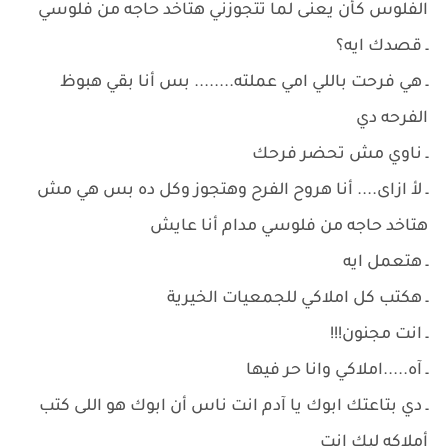
الفلوس كأن يعنى لما تتجوزني هتاخد حاجه من فلوسي
ـ قصدك ايه؟
ـ هي فرحت باللي امي عملته........ بس أنا بقي هبوظ
الفرحه دي
ـ ناوي مش تحضر فرحك
ـ لأ ازاى.... أنا هروح الفرح وهتجوز وكل ده بس هي مش
هتاخد حاجه من فلوسي مدام أنا عايش
ـ هتعمل ايه
ـ هكتب كل املاكي للجمعيات الخيرية
ـ انت مجنون!!!
ـ آه.....املاكي وانا حر فيها
ـ دي بتاعتك ابوك يا آدم انت ناس أن ابوك هو اللى كتب
أملاكه ليك انت