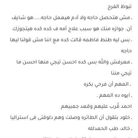
تبوظ الفرح
ـ مش هتحصل حاجه ولا آدم هيعمل حاجه.....هو شايف
أن. جوازه منك هو سبب علاج أمه ف كده كده هيتجوزك
ـ بس ليه طنط فاطمه قالت كده مع اننا مش قولنا ليها
حاجه
ـ معرفش والله بس كده احسن تيجي منها احسن ما
تيجي مننا
ـ المهم أن فرحي بكره
ـ ايوه ده المهم .
احمد قّرب عليهم وقعد جمبيهم
ـ خلود بتقول أن الطائره وصلت وهم دلوقتى فى استراليا
ـ خالد: طب الحمدلله