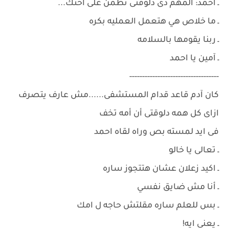
ـ احمد: المهم دى دلوقتى نطمن على اختك...
ـ ما خلاص هي هتعمل العمليه بكره
ـ ربنا يقومها بالسلامه
ـ آمين يا احمد
-----------------------------------
كان آدم قاعد قدام المستشفى......مش عارف يتصرف
ازاى كل همه دلوقتى أن أمه تخف
فى ايد لمسته بص وراه لقاه احمد
ـ تعالى يا خالو
ـ اكيد زعلان عشان هتتجوز ساره
ـ أنا مش ضايق نفسي
ـ بس للعلم ساره مقلتش حاجه ل امك
ـ يعنى ايه!