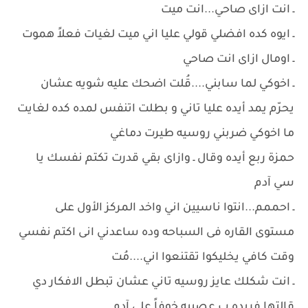
ـ انت ازاى صاحي...انت ميت
ـ ايوه كده افضلي قولي عليا اني ميت لغيات فعلاً هموت
ـ اومال ازاى انت صاحي
ـ اخوكي لما سابني....قُلت اضحك عليه شويه عشان
يحرّم يمد أيده عليا تاني و بطلت اتنفس لمده كده لغايت
ما اخوكي ضربني روسيه طيرت دماغي
حمزة ربع أيده وقال ـ وازاى بقي قدرت تكتم نفسك يا
سي آدم
ـ احممم...انتوا ناسيين اني واخد المركز الأول على
مستوى القاره فى السباحه وده ساعدني انى اكتم نفسي
وقت كافي يخليكوا تقتنعوا اني....مُت
ـ انت شكلك عايز روسيه تاني عشان تبطل الافكار دي
قالتها فريده ب عصبيه خوفاً على آدم ....