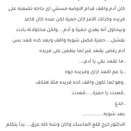
كان آدم واقف قدام الاوضه مستني اى حاجه تضمنه على
فريده وكذلك الأمر كان حمزة لكن عبده كان قاعد
وبيحاول أنه يهدي حمزة و آدم....ولكن محاولاته بادت
بفشل....حمزة فضل شويه واقف وبعد كده قعد بس
آدم رفض يقعد غير لما يطمن على فريده
ـ ما تقعد بقي يا آدم،،..
ـ يا عم اقعد ازاى وفريده جوه
ـ وهو لما تكون واقف كده فريده مثلا هتخف
ـ قعدت يا حمزة.....قعدت
ـ جدع
بعد شويه...............
الدكتور خرج قلع الماسك وكان وشه كله عرق....بدأ يتكلم