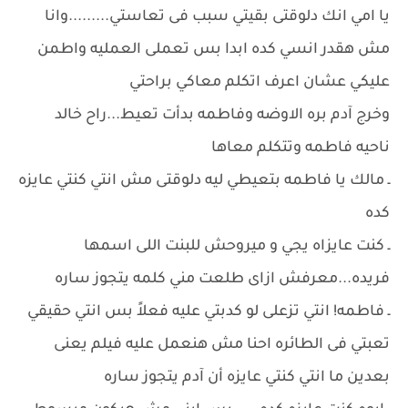
يا امي انك دلوقتى بقيتي سبب فى تعاستي.........وانا
مش هقدر انسي كده ابدا بس تعملى العمليه واطمن
عليكي عشان اعرف اتكلم معاكي براحتي
وخرج آدم بره الاوضه وفاطمه بدأت تعيط...راح خالد
ناحيه فاطمه وتتكلم معاها
ـ مالك يا فاطمه بتعيطي ليه دلوقتى مش انتي كنتي عايزه
كده
ـ كنت عايزاه يجي و ميروحش للبنت اللى اسمها
فريده...معرفش ازاى طلعت مني كلمه يتجوز ساره
ـ فاطمه! انتي تزعلى لو كدبتي عليه فعلاً بس انتي حقيقي
تعبتي فى الطائره احنا مش هنعمل عليه فيلم يعنى
بعدين ما انتي كنتي عايزه أن آدم يتجوز ساره