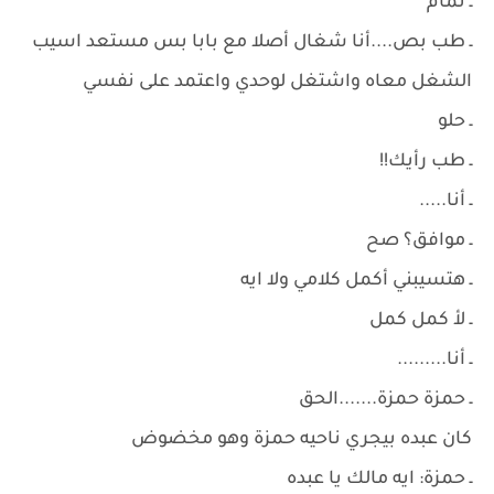
ـ تمام
ـ طب بص....أنا شغال أصلا مع بابا بس مستعد اسيب
الشغل معاه واشتغل لوحدي واعتمد على نفسي
ـ حلو
ـ طب رأيك!!
ـ أنا.....
ـ موافق؟ صح
ـ هتسيبني أكمل كلامي ولا ايه
ـ لأ كمل كمل
ـ أنا.........
ـ حمزة حمزة.......الحق
كان عبده بيجري ناحيه حمزة وهو مخضوض
ـ حمزة: ايه مالك يا عبده