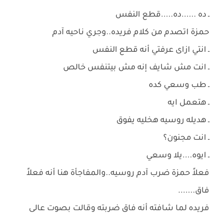
ـ ده ......ده.....قطع النفس
حمزة اتصدم من كلام فريده..وجري ناحيه آدم
ـ انتي ازاى عرفتي أنه قطع النفس
ـ انت مش شايف إنه مش بيتنفس خالص
ـ طب وسعي كده
ـ هتعمل ايه
ـ هديله روسيه هخليه يفوق
ـ انت مجنون؟
ـ ايوه....يلا وسعي
فعلاً حمزة ضرب آدم روسيه..والمفاجأة هنا أنه فعلاً
فاق.......
فريده لما شافته أنه فاق ضربته وقالت بصوت عالى