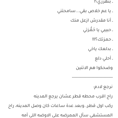
ـ بتهزري؟!
ـ يا عم خلاص بقي...سامحتني
ـ أنا مقدرش ازعل منك
ـ حبيبي يا حَمُّزتي
ـ حمزتك؟!!!
ـ بدلعك ياخي
ـ أحلي دلع
وضحكوا هم الاتنين
-------------------------------
نرجع لادم:
راح اقرب محطه قطر عشان يرجع المدينه
ركب اول قطر..وبعد عدة ساعات كان وصل المدينه، راح
المستشفى سأل الممرضه على الاوضه اللى أمه