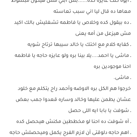
ـ ايوه كنت عايزه كده......بس ابني مش هيكون مبسوط
معاها ده قال ليا اني سبب تعاسته
ـ ده بيقول كده وخلاص يا فاطمه تشغليش بالك اكيد
مش هيزعل من أمه يعنى
ـ كفايه كلام مع اختك يا خالد سيبها ترتاح شويه
ـ ماشى يا احمد....يلا بينا بره ولو عايزه حاجه يا فاطمه
احنا موجودين بره
ـ ماشى.
خرجوا هم الكل بره الاوضه وأحمد راح يتكلم مع خلود
عشان يطمن عليها وخالد وساره قعدوا جمب بعض
ـ شوفت يا بابا ايه اللى حصل
ـ آه شوفت ده احنا لو مخططين مكنش هيحصل كده
ـ اهم حاجه دلوقتى أن لازم الفرح يكمل وميحصلش حاجه