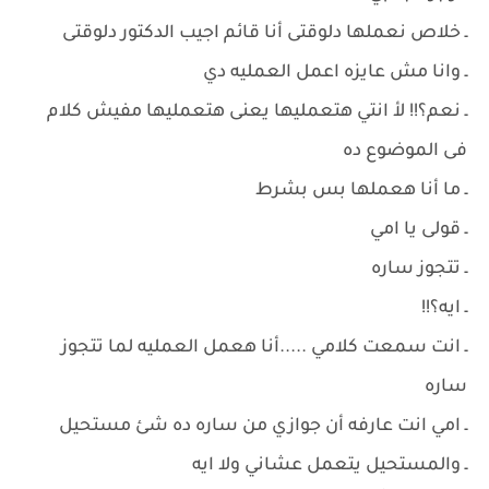
ـ خلاص نعملها دلوقتى أنا قائم اجيب الدكتور دلوقتى
ـ وانا مش عايزه اعمل العمليه دي
ـ نعم؟!! لأ انتي هتعمليها يعنى هتعمليها مفيش كلام
فى الموضوع ده
ـ ما أنا هعملها بس بشرط
ـ قولى يا امي
ـ تتجوز ساره
ـ ايه؟!!
ـ انت سمعت كلامي .....أنا هعمل العمليه لما تتجوز
ساره
ـ امي انت عارفه أن جوازي من ساره ده شئ مستحيل
ـ والمستحيل يتعمل عشاني ولا ايه