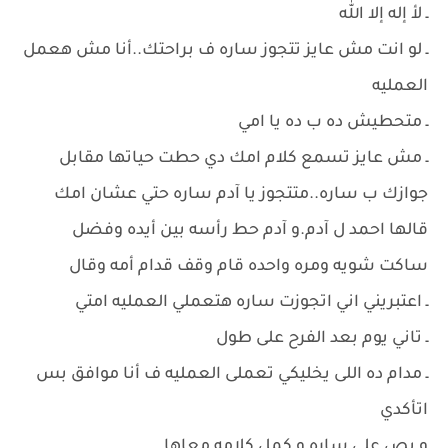
ـ لأ إله إلا الله
ـ لو انت مش عايز تتجوز ساره ف براحتك..أنا مش هعمل
العمليه
ـ متحطيش ده ب ده يا امي
ـ مش عايز تسمع كلام امك دي حطت حياتها مقابل
جوازك ب ساره..متتجوز يا آدم ساره حتي عشان امك
قالها احمد ل آدم.و آدم حط رأسه بين أيده وفضل
ساكت شويه ومره واحده قام وقف قدام أمه وقال
ـ اعتبريني اني اتجوزت ساره هتعملي العمليه امتي
ـ تاني يوم بعد الفرح على طول
ـ مدام ده اللى يخليكي تعملى العمليه ف أنا موافق بس
اتأكدي
و بص على ساره و كمل كلامه معاها