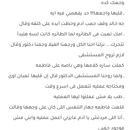
وجعك كده
ـ قلبها واجعها!!! حد يفهمني فيه ايه
جه خالد وقف جمب آدم وحطت أيده على كتفه وقال
ـ امك تعبت فى الطائره لما الطائره كانت لسه هتبدأ
تتحرك....نزلنا احنا الكل ورجعنا الفيلا وجمنا دكتور وقال
لازم تروح المستشفى
كملت ساره كلامها وهي باصه على فاطمه
ـ ولما روحنا المستشفى الدكتور قال إن قلبها تعبان اوى
ومحتاجه عمليه تتعمل فى اسرع وقت
ـ طب يلا مش عملتوا ليها العمليه
قلعت فاطمه جهاز التنفس اللى كان على وجهها وقالت
ـ أنا اللى مردتش يا آدم.عايزني أعمل عمليه وابني مش
موجود جمبي