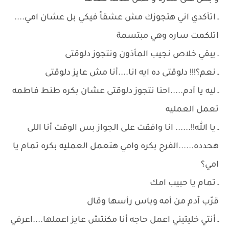
ـ اتأكدي اني هتجوزك مش عشقاً فيكي بل عشان امي....
اتلكمت ساره وهي مبتسمة
ـ يبقي خلاص نجيب المأذون ونتجوز دلوقتى
ـ نعم؟!!! دلوقتى ده ايه انا....أنا مش عايز دلوقتى
ـ ليه يا آدم.....احنا نتجوز دلوقتى عشان بكره طنط فاطمه
تعمل العمليه
ـ يا الله!!...... انا وافقت على الجواز بس الوقت أنا اللى
هحدده......الفرح بكره وامي هتعمل العمليه بكره تمام يا
امي؟
ـ تمام يا حبيب امك
قرّب آدم من أمه وباس رأسها وقال
ـ أنتي خليتيني اعمل حاجه أنا مكنتش عايز اعملها....اعرفي