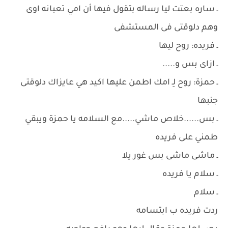
ـ ساره بعتت ليا رساله بتقول فيها أن امي تعبانه اوى
وهم دلوقتى فى المستشفى
ـ فريده: روح ليها
ـ ازاى بس و.....
ـ حمزة: روح لِـ امك اطمن عليها اكيد هي عايزاك دلوقتى
جنبها
ـ بس......خلاص ماشي.....مع السلامه يا حمزة ويبقي
طمني على فريده
ـ ماشى ماشى بس غور يلا
ـ سلام يا فريده
ـ سلام
ردت فريده ب ابتسامه