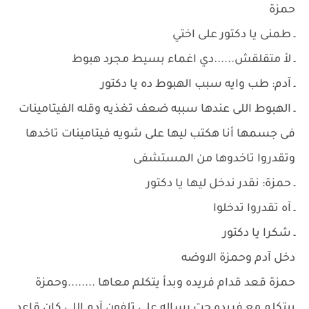
حمزة
ـ طمنى يا دكتور على اختي
ـ لأ متقلقش......دي اغماء بسيط مجرد هبوط
ـ آدم: طب وايه سبب الهبوط ده يا دكتور
ـ الهبوط اللى عندها سببه ضعف تغذيه وقله الفيتامينات
فى جسمها أنا هكتب ليها على شويه فيتامينات تاخدها
وتقدروا تاخدوها من المستشفى
ـ حمزة: نقدر ندخل ليها يا دكتور
ـ آه تقدروا تدخلوا
ـ شكرا يا دكتور
دخل آدم وحمزة الاوضه
حمزة قعد قدام فريده وبدأ يتكلم معاها ........وحمزة
بيتكلم مع فريده جت رساله على تلفون آدم إللى كان قاعد