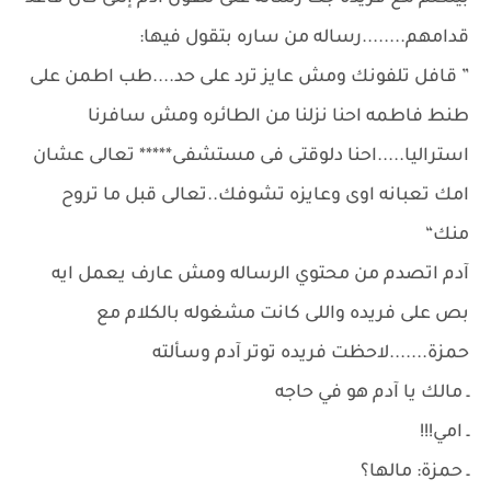
قدامهم........رساله من ساره بتقول فيها:
” قافل تلفونك ومش عايز ترد على حد....طب اطمن على
طنط فاطمه احنا نزلنا من الطائره ومش سافرنا
استراليا.....احنا دلوقتى فى مستشفى***** تعالى عشان
امك تعبانه اوى وعايزه تشوفك..تعالى قبل ما تروح
منك“
آدم اتصدم من محتوي الرساله ومش عارف يعمل ايه
بص على فريده واللى كانت مشغوله بالكلام مع
حمزة.......لاحظت فريده توتر آدم وسألته
ـ مالك يا آدم هو في حاجه
ـ امي!!!
ـ حمزة: مالها؟