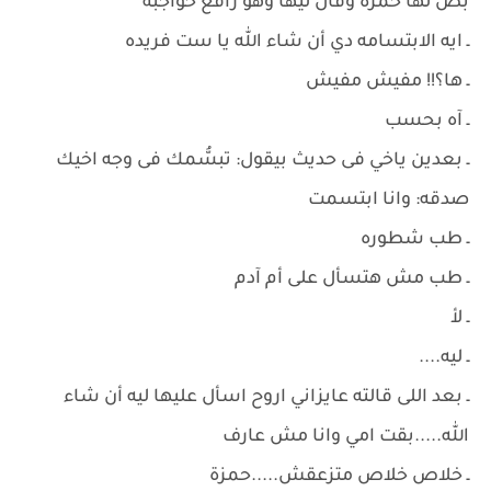
بص لها حمزة وقال ليها وهو رافع حواجبه
ـ ايه الابتسامه دي أن شاء الله يا ست فريده
ـ ها؟!! مفيش مفيش
ـ آه بحسب
ـ بعدين ياخي فى حديث بيقول: تبسُّمك فى وجه اخيك
صدقه: وانا ابتسمت
ـ طب شطوره
ـ طب مش هتسأل على أم آدم
ـ لأ
ـ ليه....
ـ بعد اللى قالته عايزاني اروح اسأل عليها ليه أن شاء
الله.....بقت امي وانا مش عارف
ـ خلاص خلاص متزعقش.....حمزة