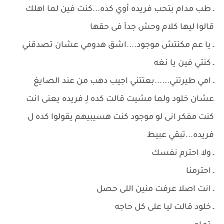
ـ طب مدام بتحب فريده أوي كده...كنت فين لما اهلك
قالوا ليها كلام وحش جدآ فى حقها
ـ يا عم مكنتش موجود....اشق هدومي عشان تصدقني
ـ كنتي فين يا نغه
ـ امي طيرتني......بعتتني اجيب دهب من عند الصايغ
عشان خلود ولما مشيت قالت كده لِـ فريده يعنى انت
كنت مفكر انى لو موجود كنت هسيبيهم يقولوا كده ل
فريده...تبقي عبيط
ـ ولا احترم نفسك
ـ احترمنا
ـ انت اصلا عرفت منين اللى حصل
ـ خلود قالت ليا على كل حاجه