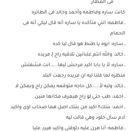
فى المطار
كانت ساره وفاطمه وأحمد وخالد فى الطائره
ـ فاطمه: انتي متأكده يا ساره أنه قال ليكي أنه فى
الحمام
ـ ساره: ايوه يا طنط هو قال ليا كده
ـ خالد: والله انتم غلبانين تلاقيه راح لِـ فريده
ـ ساره: لأ يا بابا اكيد مرحش ليها.....انت مشفتش
منظره لما قلنا ليه ان فريده رجعت البلد
ـ خالد: وليه لأ.....كل حاجه متوقعه يمكن راح ويمكن لا
ـ احمد: طب حتي لو راح هيعرف مكانها منين
ـ احمد: بنتك!! اكيد من بنتك اصل هما صحاب اوى واكيد
آدم سأل خلود وهي قالت ليه
ـ فاطمه: أنا هرن عليه دلوقتى واكيد هيرد عليا