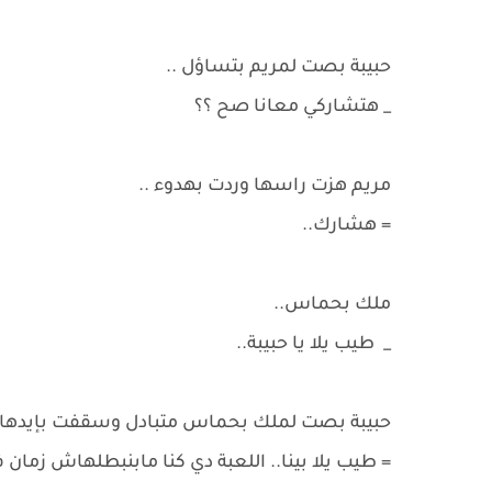
حبيبة بصت لمريم بتساؤل ..
_ هتشاركي معانا صح ؟؟
مريم هزت راسها وردت بهدوء ..
= هشارك..
ملك بحماس..
_ طيب يلا يا حبيبة..
حبيبة بصت لملك بحماس متبادل وسقفت بإيدها ب
​= طيب يلا بينا.. اللعبة دي كنا مابنبطلهاش زمان