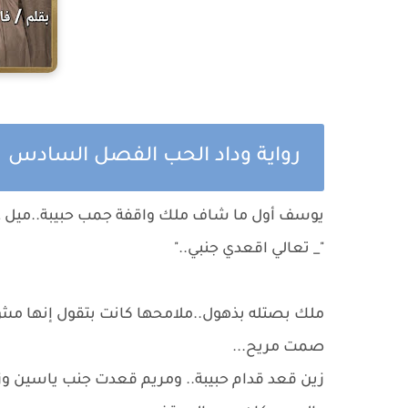
رواية وداد الحب الفصل السادس
يوسف أول ما شاف ملك واقفة جمب حبيبة..ميل ع
​"_ تعالي اقعدي جنبي.."
​ملك بصتله بذهول..ملامحها كانت بتقول إنها م
صمت مريح...
​زين قعد قدام حبيبة.. ومريم قعدت جنب ياسين وزي