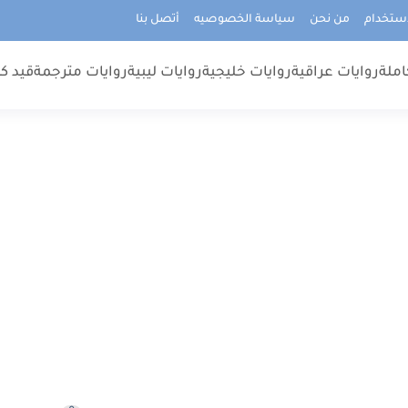
استخدام
من نحن
سياسة الخصوصيه
أتصل بنا
املة
روايات عراقية
روايات خليجية
روايات ليبية
روايات مترجمة
قيد كت