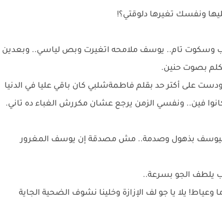
عليها ونفسك تغيرها دلوقتي؟!
رقب وسكوت تام.. يوسف ملامحه اتغيرت وبص لياسي.. وبعدين
كلم بصوت حنين.
ودست على أكتر حد بقلم فاطمةشلبي كان باقي عليا في الدنيا
انوا فين.. ونفسي الزمن يرجع عشان مكررش الغباء ده تاني.
ت ليوسف بذهول وصدمة.. مش مصدقة إن يوسف المغرور
ب يلطف الجو بسرعة..
ما وعياط! يلا يا جو لف الإزازة وخلينا نشوف الضحية الجاية