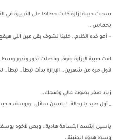
​سحبت حبيبة إزازة كانت حطاها على التربيزة في ال
بحماس ..
​= أهو كده الكلام.. خلينا نشوف بقى مين اللي هيقع 
​لفت حبيبة الإزازة بقوة..وفضلت تدور وتدور و
لأول مرة من شهرين.. الإزازة بدأت تبطأ.. تبطأ.. 
​زياد صفر بصوت عالي وضحك..
​_ أول صيد يا رجالة..! ياسين سائل.. ويوسف مجيب.
​ياسين ابتسم ابتسامة هادية.. وبص لأخوه يو
وسط هدوء الجنينة..