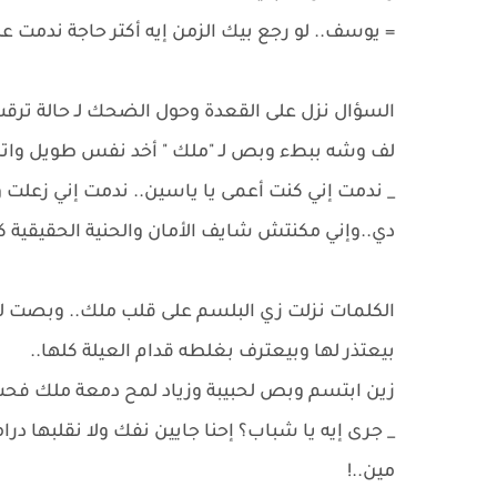
​= يوسف.. لو رجع بيك الزمن إيه أكتر حاجة ندمت 
​السؤال نزل على القعدة وحول الضحك لـ حالة ت
لف وشه ببطء وبص لـ "ملك " أخد نفس طويل وات
​_ ندمت إني كنت أعمى يا ياسين.. ندمت إني زعلت 
دي..وإني مكنتش شايف الأمان والحنية الحقيقية ك
​الكلمات نزلت زي البلسم على قلب ملك.. وبص
بيعتذر لها وبيعترف بغلطه قدام العيلة كلها..
​زين ابتسم وبص لحبيبة وزياد لمح دمعة ملك فح
​_ جرى إيه يا شباب؟ إحنا جايين نفك ولا نقلبها درا
مين..!