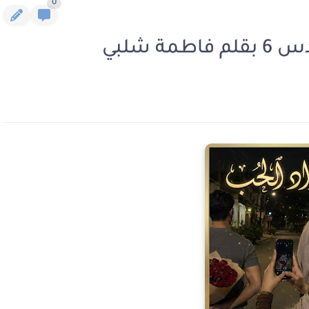
0
 شلبي