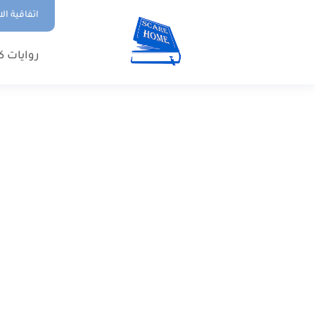
اتفاقية ال
روايات ك