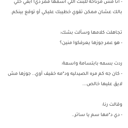
- أنا مش مرتاحه للبنت اللي اسمها قمر دي! ابقي خلي
بالك عشان ممكن تقوي خطيبك عليكي أو توقع بينكم.
تجاهلت كلامها وسألت بشك:
- هو عمر جوزها يعرفكوا منين؟
ردت بسمه بابتسامة واسعة:
- كان جه كم مره الصيدليه ود*مه خفيف أوي.. جوزها مش
لايق عليها خالص...
وقالت رنا:
- دي د*مها سم يا ساتر..