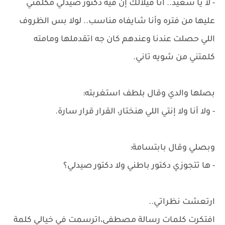
- لأ يا سعيد.. أنا قيلالك إن فيه دكتور صيدلي مكلمني
عليها من فتره وأنا شايفاه مناسب.. لولا بس الظروف
اللي حصلت عندنا وعندهم كان جه اتقدملها ومامته
كلمتني من شويه تاني.
بصلها والدي وقال بلطف استغربته:
- ولا أنا ولا إنتي اللي هنختار، القرار قرار سارة.
وبصلي وقال بابتسامة:
- ها تتجوزي دكتور باطني ولا دكتور صيدلي؟
ارتعشت نظراتي..
افتكرت كلمات رسالة مصطفى،اترسمت في خيالي كلمة