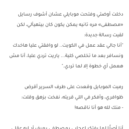
دخلت أوضتي وفتحت موبايلي عشان أشوف رسايل
«مصطفى» مره تانيه يمكن يكون كان بيتهيألي، لكن
لقيت رسالة جديدة:
"أنا جالي عقد عمل في الكويت.. لو وافقتي عليا هاخدك
ونسافر بعد ما تخلصي كلية... ياريت تردي عليا، أنا مش
هعمل أي خطوة إلا لما تردي."
رميت الموبايل وقعدت على طرف السرير أقرض
ظوافري، وأفكر في اللي قريته، نفخت بزهق وقلت:
- منك لله هو أنا ناقصه!
أنا أصلًا لما بفتكر اعجابي بمصطفى بعرف أد إيه عقلي