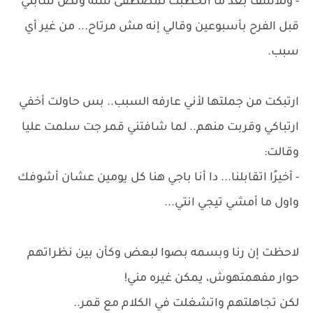
- وللأسف بعد ما اتخطبت لمصطفى سنه ونص سابني
قبل الفرح بأسبوعين وقالي إنه مش مرتاح... من غير أي
سبب.
ارتبكت من جملتها لأني عارفه السبب.. بس حاولت أخفي
ارتباكي وقربت منهم.. لما شافتني قمر جت سلمت عليا
وقالت:
- أخيرًا اتقابلنا... دا أنا باجي هنا كل يومين عشان أشوفك
واول ما أمشي تيجي انتي...
لاحظت إن رنا وبسمه بصوا لبعض وكأن بين نظراتهم
حوار مفهمتهوش، يمكن غيره مني!
لكن تجاهلتهم واتشغلت في الكلام مع قمر..