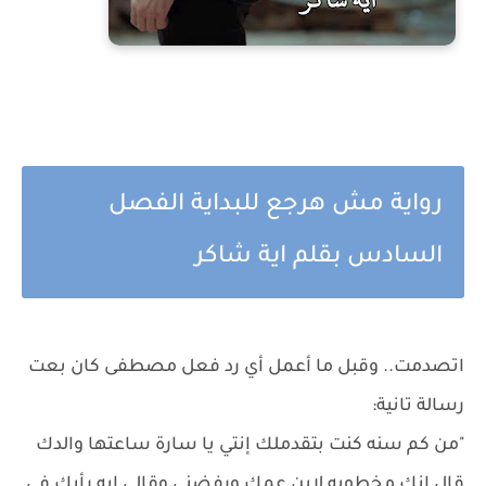
رواية مش هرجع للبداية الفصل
السادس بقلم اية شاكر
اتصدمت.. وقبل ما أعمل أي رد فعل مصطفى كان بعت
رسالة تانية:
"من كم سنه كنت بتقدملك إنتي يا سارة ساعتها والدك
قال إنك مخطوبه لإبن عمك ورفضني وقالي إيه رأيك في