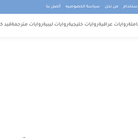
استخدام
من نحن
سياسة الخصوصيه
أتصل بنا
املة
روايات عراقية
روايات خليجية
روايات ليبية
روايات مترجمة
قيد كت