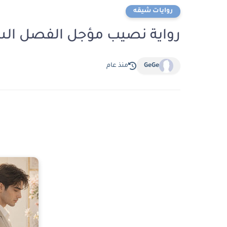
روايات شيقه
رواية نصيب مؤجل الفصل السادس 6 بقلم مهر
GeGe
منذ عام