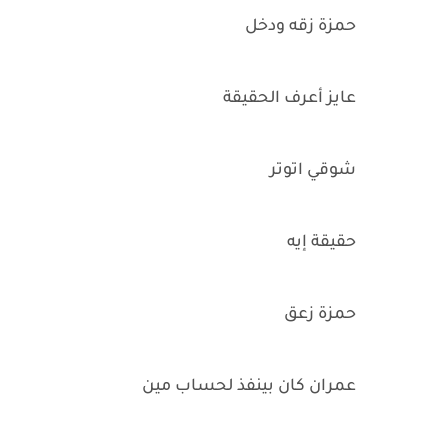
حمزة زقه ودخل
عايز أعرف الحقيقة
شوقي اتوتر
حقيقة إيه
حمزة زعق
عمران كان بينفذ لحساب مين