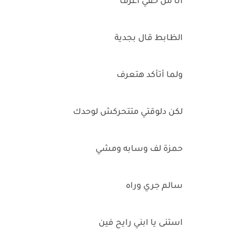
أنا من حقي أعرف
الظابط قال بجدية
ولما أتأكد هتعرف
لكن دلوقتي متتحركش لوحدك
حمزة لف وسابه ومشي
سالم جري وراه
استنى يا ابني رايح فين