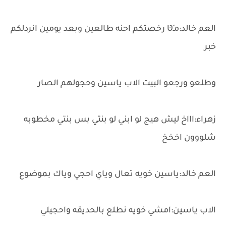
العم خالد:مـَטּ رخصتكم احنه طالعين وبعد يومين انردلكم
خبر
وطلعو ورجعو البيت الاب ياسين وحجولهم الصار
زهراء:اااخ ليش هيج لو ابني لو بنتي بس بنتي مخطوبه
شلووون اخخخ
العم خالد:ياسين خويه تعال وياي احجي وياك بموضوع
الاب ياسين:امشي خويه نطلع بالحديقه واحجيلي