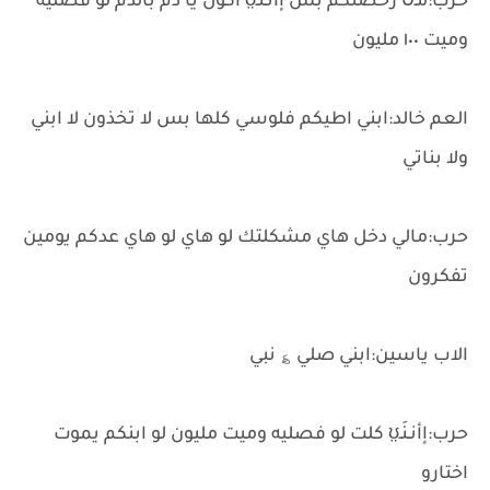
حرب:مـَטּ رخصتكم بس إأنـنَـʊ̤ اكول يا دم بالدم لو فصليه
وميت ١٠٠ مليون
العم خالد:ابني اطيكم فلوسي كلها بس لا تخذون لا ابني
ولا بناتي
حرب:مالي دخل هاي مشكلتك لو هاي لو هاي عدكم يومين
تفكرون
الاب ياسين:ابني صلي ؏ نبي
حرب:إأنـنَـʊ̤ كلت لو فصليه وميت مليون لو ابنكم يموت
اختارو