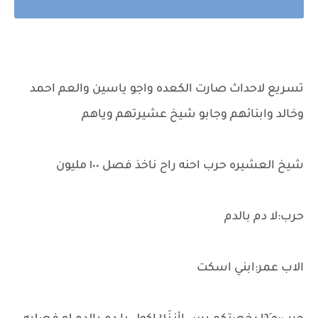
تسريع لاحداث صارت الكعده واجو ياسين والعم احمد
وخالد وابنائهم وجابو شيخ عشيرتهم وياهم
شيخ العشيره حرب احنه راح ناخذ فصل ١٠٠ مليون
حرب:لا دم بالدم
الاب عمر:ابني اسكت