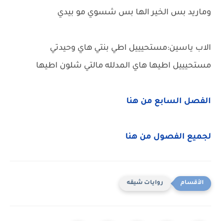
وماريد بس الخير الها بس شسوي مو بيدي
الاب ياسين:مستحيييل اطي بنتي هاي وحيدتي
مستحيييل اطيها هاي المدلله مالتي شلون اطيها
الفصل السابع من هنا
لجميع الفصول من هنا
روايات شيقه