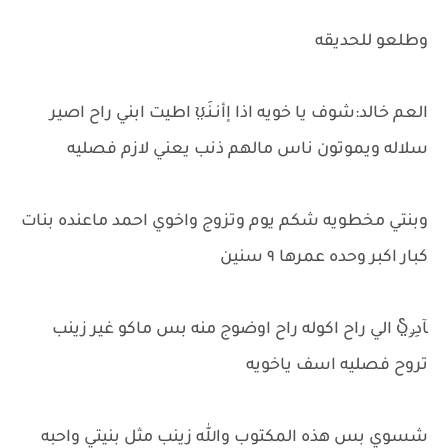
وطلعو للحديقه
العم خالد:شوف يا خويه اذا إأنـنَـʊ̤ اطيت ابني راح اصير
سلاله ويموتون ناس مالهم ذنب يعني لازم فصليه
وبنتي مخطويه شكم يوم وتزوج واخوي احمد ماعنده بنات
كبار اكبر وحده عمرها ٩ سنين
ﺂدِݛჂ̤ الي راح اكوله راح اوضوج منه بس ماكو غير زينب
تروح فصليه اسف ياخويه
شسوي بس هذه المكتوب والله زينب مثل بنيتي واحبه