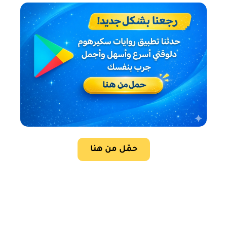
حمّل من هنا