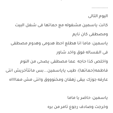
.............
اليوم التالى
كانت ياسمين مشغوله مع حماتها فى شغل البيت
ومصطفى كان نايم
ياسمين: ماما انا هطلع احط هدومى وهدوم مصطفى
فى الغساله فوق واخد شاور
واخلص كذا حاجه عما مصطفى يصحى من النوم
فاطمه(حماتها): طيب ياياسمين...بس ماتتأخريش انتى
عارفه جوزك بيقى زهقان ومخنوووق وانتى مش معااااه
ياسمين: حاضر يا ماما
وخرجت وصادف رجوع تامر من بره