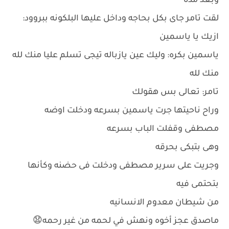
وبعد مده
لقت تامر جاى بكل بحاجه وداخل عليها البلكونه ببروود:
ازيك يا ياسمين
ياسمين بكره: وليك عين يازباله تيجى تسلم عليا منك لله
منك لله
تامر: تعالى بس هقولك
وراح ناحيتها جرت ياسمين بسرعه ودخلت اوضه
مصطفى وقفلت الباب بسرعه
وهى بتبكى بحرقه
وجريت على سرير مصطفى ودخلت فى حضنه وكأنها
بتحتمى فيه
من شيطان معدوم الانسانيه
ماصدق عجز أخوه ونهش في لحمه من غير رحمه😧