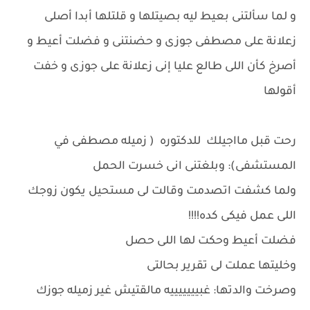
و لما سألتنى بعيط ليه بصيتلها و قلتلها أبدا أصلى
زعلانة على مصطفى جوزى و حضنتنى و فضلت أعيط و
أصرخ كأن اللى طالع عليا إنى زعلانة على جوزى و خفت
أقولها
رحت قبل مااجيلك للدكتوره ( زميله مصطفى في
المستشفى): وبلغتنى انى خسرت الحمل
ولما كشفت اتصدمت وقالت لى مستحيل يكون زوجك
اللى عمل فيكى كده!!!!
فضلت أعيط وحكت لها اللى حصل
وخليتها عملت لى تقرير بحالتى
وصرخت والدتها: غبيييييييه مالقتيش غير زميله جوزك