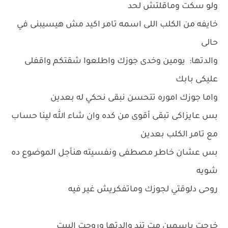
ولو سكت وماقلتش لحد
خايفه من الكلب اللى اسمه تامر اكيد مش هيسيبنى في
حالى
والدتها: يومين وخدى جوزك واطلعوا شقتكم واقفلى
عليكى بابك
واما جوزك اموره تتحسن نبقى نحكي له بعدين
بس عايزاكى تبقى أقوى من كده وان شاء الله لينا حساب
مع تامر الكلب بعدين
بس عشان خاطر مصطفى ونفسيته هنأجل الموضوع ده
شويه
روحى دلوقتي لجوزك وماتفكريش غير فيه
خرجت ياسمين مت تند والدتها وروحت البيت