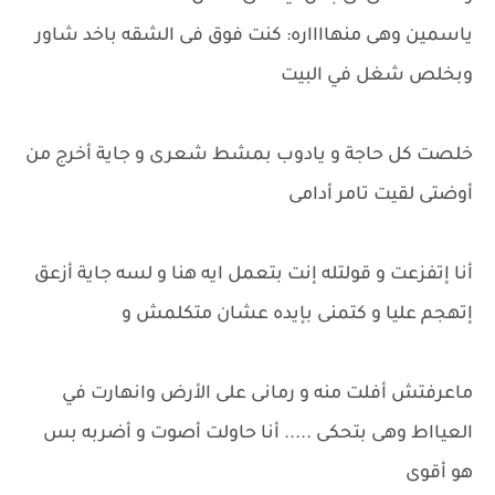
ياسمين وهى منهااااره: كنت فوق فى الشقه باخد شاور
وبخلص شغل في البيت
خلصت كل حاجة و يادوب بمشط شعرى و جاية أخرج من
أوضتى لقيت تامر أدامى
أنا إتفزعت و قولتله إنت بتعمل ايه هنا و لسه جاية أزعق
إتهجم عليا و كتمنى بإيده عشان متكلمش و
ماعرفتش أفلت منه و رمانى على الأرض وانهارت في
العيااط وهى بتحكى ..... أنا حاولت أصوت و أضربه بس
هو أقوى