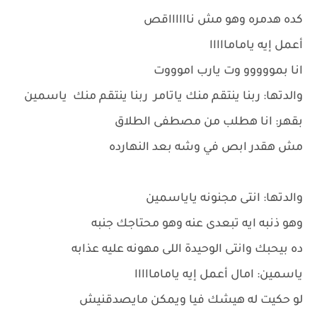
كده هدمره وهو مش نااااااقص
أعمل إيه يامامااااا
انا بمووووو وت يارب اموووت
والدتها: ربنا ينتقم منك ياتامر ربنا ينتقم منك ياسمين
بقهر: انا هطلب من مصطفى الطلاق
مش هقدر ابص في وشه بعد النهارده
والدتها: انتى مجنونه ياياسمين
وهو ذنبه ايه تبعدى عنه وهو محتاجك جنبه
ده بيحبك وانتى الوحيدة اللى مهونه عليه عذابه
ياسمين: امال أعمل إيه يامامااااا
لو حكيت له هيشك فيا ويمكن مايصدقنيش