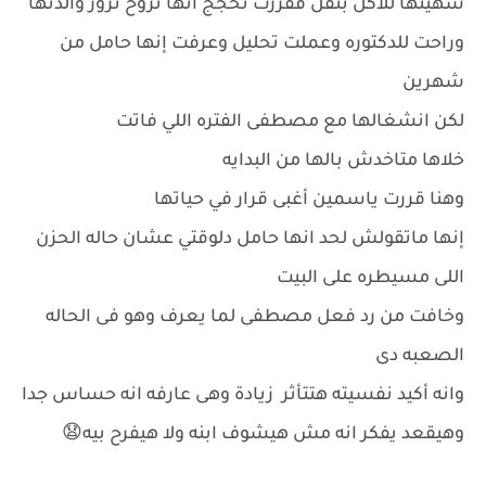
شهيتها للاكل بتقل فقررت تحجج انها تروح تزور والدتها
وراحت للدكتوره وعملت تحليل وعرفت إنها حامل من
شهرين
لكن انشغالها مع مصطفى الفتره اللي فاتت
خلاها متاخدش بالها من البدايه
وهنا قررت ياسمين أغبى قرار في حياتها
إنها ماتقولش لحد انها حامل دلوقتي عشان حاله الحزن
اللى مسيطره على البيت
وخافت من رد فعل مصطفى لما يعرف وهو فى الحاله
الصعبه دى
وانه أكيد نفسيته هتتأثر زيادة وهى عارفه انه حساس جدا
وهيقعد يفكر انه مش هيشوف ابنه ولا هيفرح بيه😧