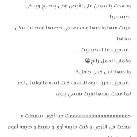
وقعدت ياسمين على الأرض وهى بتصرخ وبتبكى
بهيستريا
قربت منها والدتها واخدتها في حضنها وفضلت تبكى
معاها
ياسمين: انا انتهيببييت....
وكمان الحمل رااح😭
والدتها: انتى كنتى حامل؟!!
ياسمين بحزن: ايوه للاسف كنت لسه ماقولتش لحد
لما قمت بعدها لقيت نفسي بنزف
خفففففففففففففففففففت جدا أكون سقطت و
قعدت فى الأرض و كنت خايفة أوى و بعيط و خايفة أقوم