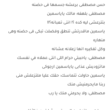
حس مصطفى برعشه جسمها فى حضنه
مصطفى بلهفه: مالك ياياسمين
بتترعشى ليه كده ؟! انتى تعبانه؟!!
ياسمين ماقدرتش تنطق وفضلت تبكى فى حضنه وهى
منهاره
وكل تفكيره انها زعلانه عشانه
مصطفى: ياحببتي حرام اللى انتى عملاه في نفسك
ماتزوديش عذابى ياياسمين ارجوكى
ياسمين حاولت تتماسك: حقك عليا ملتزعلش منى
ربنا مايحرمنيش منك
مصطفى: ولا يحرمني منك يا رب