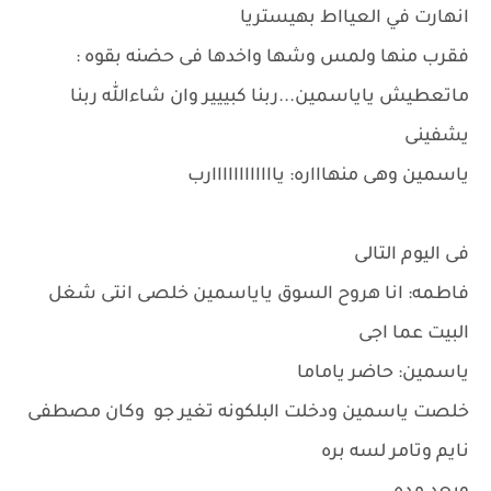
انهارت في العيااط بهيستريا
فقرب منها ولمس وشها واخدها فى حضنه بقوه :
ماتعطيش ياياسمين...ربنا كبييير وان شاءالله ربنا
يشفينى
ياسمين وهى منهاااره: ياااااااااااارب
فى اليوم التالى
فاطمه: انا هروح السوق ياياسمين خلصى انتى شغل
البيت عما اجى
ياسمين: حاضر ياماما
خلصت ياسمين ودخلت البلكونه تغير جو وكان مصطفى
نايم وتامر لسه بره