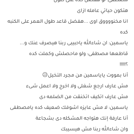
مصطفى: لو هفضل كده على طول
هتكون حياتي عامله ازاى
انا مخنووووق اوى ...هفضل قاعد طول العمر على الكنبه
كده
ياسمين: ان شاءالله ياحبيبى ربنا هيصرف عنك و...
قاطعها مصطفى: ولو ماحصلش وكملت كده
؟!!!!!
أنا بمووت ياياسمين من مجرد التخيل😥
مش عارف ارجع شغلى ولا اخرج ولا اعمل شىء
مش عارف اتكيف اتخنقت من الضلمه دى
ياسمين: لا مش عايزه اشوفك ضعيف كده يامصطفى
أنا عارفة إنك هتواجه المشكله دى بشجاعة
وان شاءالله ربنا مش هيسيبك