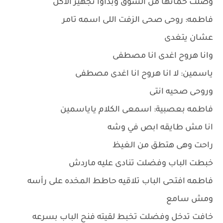
وصلت حماتها من السوق وبدأوا تجهيز الأكل
فاطمه: روحى صحى الزفت اللى اسمه تامر
عشان يتغدى
وانا هروح اغدى انا مصطفى
ياسمين: لا انا هروح انا اغدى مصطفى
وروحى صحيه انتى
فاطمه بعصبية: اسمعى الكلام ياياسمين
انا مش طايقه ابص في وشه
راحت وهى هتطق من الغيظ
خبطت الباب وفضلت تنادى عليه ماردش
فاطمه افتحى الباب تلاقيه حاطط المخده على رأسه
ومش سامع
خافت تدخل وفضلت تخبط لقيته فنح الباب بسرعه