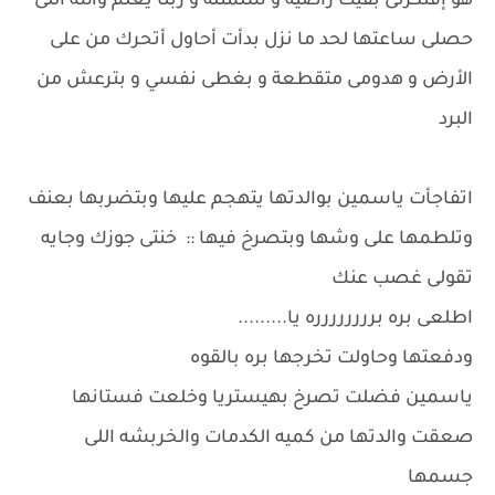
هو إفتكرنى بقيت راضية و سلمتله و ربنا يعلم والله اللى
حصلى ساعتها لحد ما نزل بدأت أحاول أتحرك من على
الأرض و هدومى متقطعة و بغطى نفسي و بترعش من
البرد
اتفاجأت ياسمين بوالدتها يتهجم عليها وبتضربها بعنف
وتلطمها على وشها وبتصرخ فيها :: خنتى جوزك وجايه
تقولى غصب عنك
اطلعى بره برررررررره يا.........
ودفعتها وحاولت تخرجها بره بالقوه
ياسمين فضلت تصرخ بهيستريا وخلعت فستانها
صعقت والدتها من كميه الكدمات والخربشه اللى
جسمها