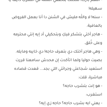
- اللهم بارك، شكلك بتحققي السُنه في الشرب دايمًا يا
سـهيله!
- سنه! لا والله مليش في السُنن دا أنا بعمل الفروض
بالعافية.
- هاجر أختي بتشكر فيكِ وبتحكيلي أد إيه إنتي محترمه
وعلى خُلق.
- وهي هاجر أختك دي بتعرف حاجه! دي خايبه ومايله.
بصيت حوليا ولما اتأكدت إن محدش سامعنا قررت
استعيد شجاعتي وجرائتي اللي بجد... قعدت قصاده
مباشرة، قلت:
- هو إنت بتشرب حاجه؟
استغرب:
- يعني ايه بشرب حاجه؟ حاجه زي إيه؟