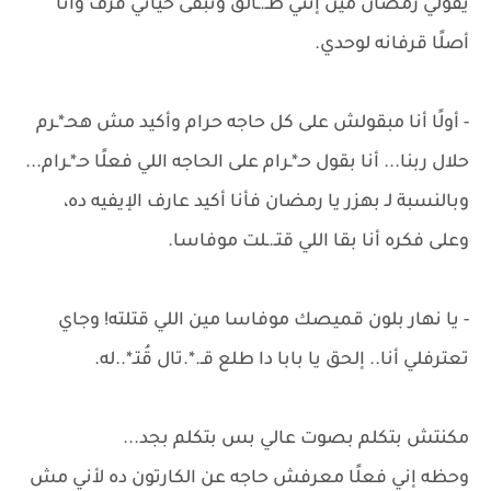
يقولي رمضان مين إنتي طـ.ـالق وتبقى حياتي قرف وأنا
أصلًا قرفانه لوحدي.
- أولًا أنا مبقولش على كل حاجه حرام وأكيد مش هحـ*ـرم
حلال ربنا... أنا بقول حـ*ـرام على الحاجه اللي فعلًا حـ*ـرام...
وبالنسبة لـ بهزر يا رمضان فأنا أكيد عارف الإيفيه ده،
وعلى فكره أنا بقا اللي قتـ.ـلت موفاسا.
- يا نهار بلون قميصك موفاسا مين اللي قتلته! وجاي
تعترفلي أنا.. إلحق يا بابا دا طلع قـ.*.تال قُتـ*..له.
مكنتش بتكلم بصوت عالي بس بتكلم بجد...
وحظه إني فعلًا معرفش حاجه عن الكارتون ده لأني مش