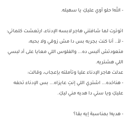
- الله! حلو أوي عليكِ يا سهيله.
اتوترت لما شافتني هاجر لابسه الإدناء، ارتعشت كلماتي:
- لأ.. أنا كنت بجربه بس دا مش زوقي ولا بحبه،
متعودتش ألبس ده... والفلوس اللي معايا على أد لبسي
اللي هشتريه.
عدلت هاجر الإدناء عليا وتأملته بإعجاب، وقالت:
- هناخده... اشتري اللي إنتِ عايزاه... بس الإدناء تحفه
عليكِ ويا ستي دا هديه مني ليكِ.
- هديه! بمناسبة إيه بقا؟