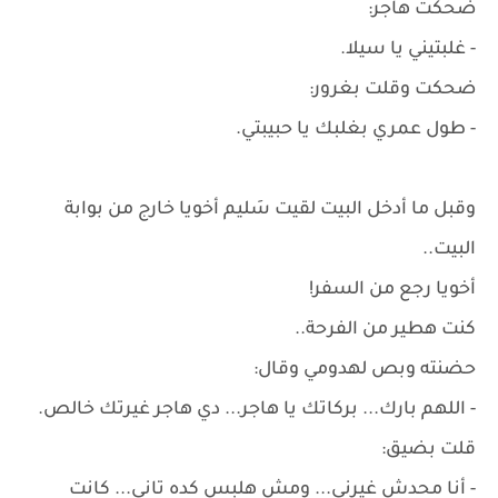
ضحكت هاجر:
- غلبتيني يا سيلا.
ضحكت وقلت بغرور:
- طول عمري بغلبك يا حبيبتي.
وقبل ما أدخل البيت لقيت سَليم أخويا خارج من بوابة
البيت..
أخويا رجع من السفر!
كنت هطير من الفرحة..
حضنته وبص لهدومي وقال:
- اللهم بارك... بركاتك يا هاجر... دي هاجر غيرتك خالص.
قلت بضيق:
- أنا محدش غيرني... ومش هلبس كده تاني... كانت