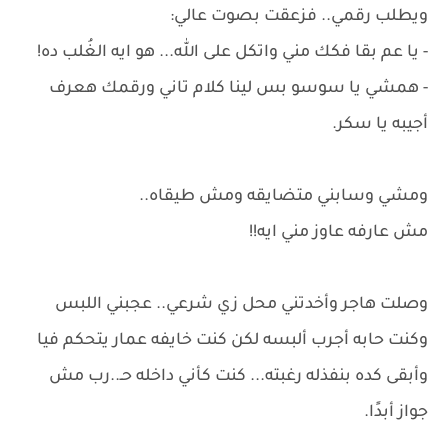
ويطلب رقمي.. فزعقت بصوت عالي:
- يا عم بقا فكك مني واتكل على الله... هو ايه الغُلب ده!
- همشي يا سوسو بس لينا كلام تاني ورقمك هعرف
أجيبه يا سكر.
ومشي وسابني متضايقه ومش طيقاه..
مش عارفه عاوز مني ايه!!
وصلت هاجر وأخدتني محل زي شرعي.. عجبني اللبس
وكنت حابه أجرب ألبسه لكن كنت خايفه عمار يتحكم فيا
وأبقى كده بنفذله رغبته... كنت كأني داخله حـ..رب مش
جواز أبدًا.