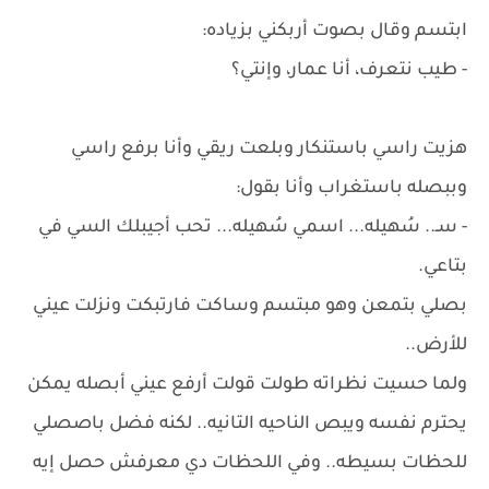
ابتسم وقال بصوت أربكني بزياده:
- طيب نتعرف، أنا عمار، وإنتي؟
هزيت راسي باستنكار وبلعت ريقي وأنا برفع راسي
وببصله باستغراب وأنا بقول:
- سـ.. سُهيله... اسمي سُهيله... تحب أجيبلك السي في
بتاعي.
بصلي بتمعن وهو مبتسم وساكت فارتبكت ونزلت عيني
للأرض..
ولما حسيت نظراته طولت قولت أرفع عيني أبصله يمكن
يحترم نفسه ويبص الناحيه التانيه.. لكنه فضل باصصلي
للحظات بسيطه.. وفي اللحظات دي معرفش حصل إيه