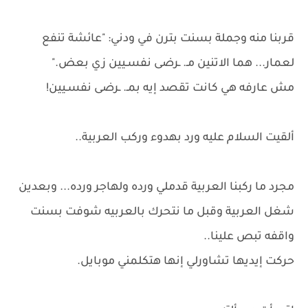
قربنا منه وجملة بسنت بترن في ودني: "عائشة تنفع
لعمار... هما الاتنين مـ. ـرضى نفسـيين زي بعض."
مش عارفه هي كانت تقصد إيه بمـ. ـرضى نفسـيين!
ألقيت السلام عليه ورد بهدوء وركب العربية..
مجرد ما ركبنا العربية قدملي ورده ولهاجر ورده... وبعدين
شغل العربية وقبل ما نتحرك بالعربيه شوفت بسنت
واقفه تبص علينا..
حركت إيديها تشاورلي إنها هتكلمني موبايل.