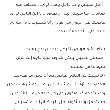
- أصل مفيش واحد عاقل يتقدم لواحده مختلفه عنه
تمامًا... إحنا مفيش بينا أي كفاءه... يا ابن الناس لو حد
غاصبك على الجواز مني قولي وأنا هتصرف... دا إنت باين
عليك على الله حكايتك بجد.
سكت شويه وبص للأرض وبعدين رفع رأسه:
- محدش غصبني يمكن شايف فيكِ حاجه إنتِ مش
شيفاها في نفسك.
- لا سيبك من الكلام الفاضي ده، أنا مش موافقه على
الجوازه دي، أولًا لأني مش هلبس نقاب ومش هستحمل
واحد يتحكم فيا ويقولي على كل حاجه حرام... ثانيًا مش
هستحمل واحد أقوله بهزر يا رمضان إنت مبتهزرش