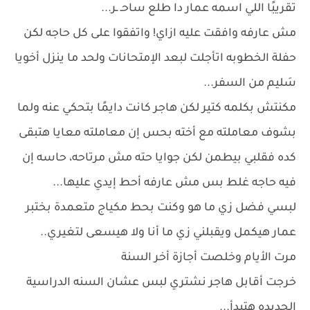
تقريبًا اللي اسمه عمار دا طلع ساحـ ـر...
مش عارفه وافقت عليه ازاي! واتفقوا على كل حاجه لكن
حفلة الخطوبه اتأجلت لبعد الإمتحانات ولحد ما ينزل أخويا
سَليم من السفر...
مكنتش بكلمه كتير لكن هاجر كانت دايمًا بتحكي عنه ولما
بشوف معاملته مع أخته بحس إن معاملته معايا هتبقى
كده فقلبي بيطمن لكن جوايا حته مش مرتاحه، حاسه إن
فيه حاجه غلط بس مش عارفه أحط إيدي عليها...
لبسي فضل زي ما هو وكنت بحط مكياج متعمدة بختبر
عمار هيكمل ويقبلني زي ما أنا ولا هيسعى لتغيري..
مرت الأيام وخلصت أجازة أخر السنة
خرجت أقابل هاجر نشتري لبس عشان السنه الدراسية
الجديده هتبدأ...