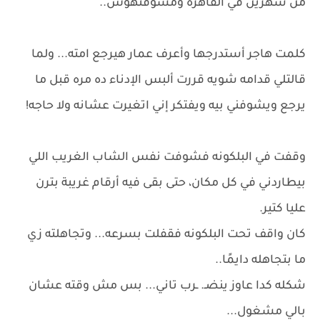
من شهرين في القاهره ومشوفتهوش..
كلمت هاجر أستدرجها وأعرف عمار هيرجع امته... ولما
قالتلي قدامه شويه قررت ألبس الإدناء ده مره قبل ما
يرجع ويشوفني بيه ويفتكر إني اتغيرت عشانه ولا حاجه!
وقفت في البلكونه فشوفت نفس الشاب الغريب اللي
بيطاردني في كل مكان، حتى بقى فيه أرقام غريبة بترن
عليا كتير.
كان واقف تحت البلكونه فقفلت بسرعه... وتجاهلته زي
ما بتجاهله دايمًا..
شكله كدا عاوز ينضـ. ـرب تاني... بس مش وقته عشان
بالي مشغول...