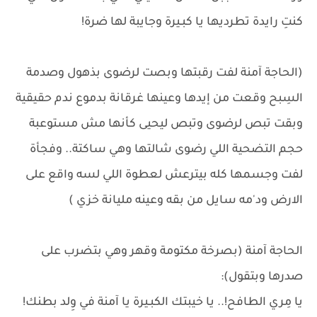
كنتِ رايدة تطرديها يا كبـيرة وجايبة لها ضرة!
(الحاجة آمنة لفت رقبتها وبصت لرضوى بذهول وصدمة
السِبح وقعت من إيدها وعينها غرقانة بدموع ندم حقيقية
وبقت تبص لرضوى وتبص ليحيى كأنها مش مستوعبة
حجم التضحية اللي رضوى شالتها وهي ساكتة.. وفجأة
لفت وجسمها كله بيترعش لعطوة اللي لسه واقع على
الارض ود'مه سايل من بقه وعينه مليانة خزي )
الحاجة آمنة (بصرخة مكتومة وقهر وهي بتضرب على
صدرها وبتقول):
يا مِري الطافح!.. يا خيبتك الكبـيرة يا آمنة في وِلد بطنك!