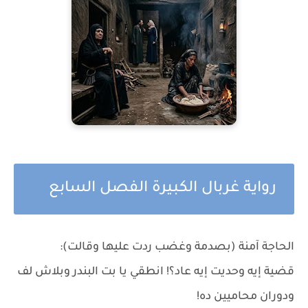
رواية غربال الكبيرة الفصل السابع
الحاجة آمنة (بصدمة وغضب ردت عليها وقالت):
قضية إيه وحديت إيه عاد؟! انطقي يا بت البندر وبلاش لف
ودوران محاميين ده!