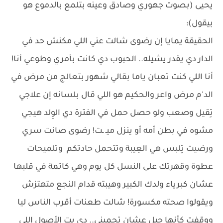
يحيى (بصوت جهوري وصادق وعينه بتلمع بالدموع هو
بيقول):
الحقيقة يمايا إن رضوى شالت عني اللي مكنش حد في
الدار دي يقدر يشيله.. الحبوب دي كانت بأمري وطوعي أنا!
أنا اللي كنت تعبان ياما بقالي شهور بتعالج من مرض في
الد'م مرض واعر والحكيم هو اللي قال بلسانه إن علاجي
تِقيل وصعب ولو حصل حمل في الفترة دي الوِلد هيجي
مشوه في بطن أمه أو ينزل ميـ ـت! رضوى صانت سري
ورضيت تِلبس هي العِيبة وتتحمل حادتكم وتلميحات
عطوة وقهرتك على النسل كل يوم وهي كاتمة في قلبها
عشان كبرياء ولدك الكبير وهيبته قدام النجع متهتزش
ويقولوا صحته مكسورة! شالت طعنات أقرب الناس ليا
ووقفت كأنها جبل عشان تحميني.. دي بت الأصول اللي