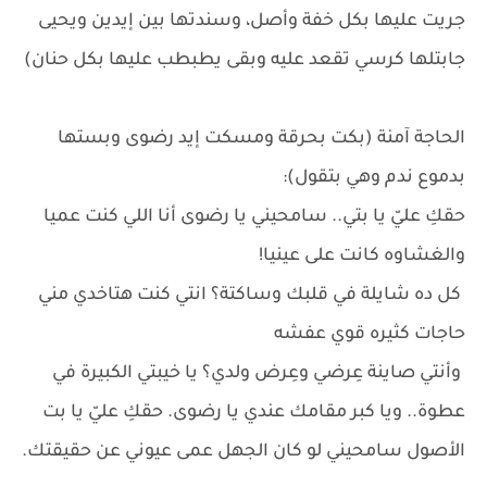
جريت عليها بكل خفة وأصل، وسندتها بين إيدين ويحيى
جابتلها كرسي تقعد عليه وبقى يطبطب عليها بكل حنان)
الحاجة آمنة (بكت بحرقة ومسكت إيد رضوى وبستها
بدموع ندم وهي بتقول):
حقكِ عليّ يا بتي.. سامحيني يا رضوى أنا اللي كنت عميا
والغشاوه كانت على عينيا!
كل ده شايلة في قلبك وساكتة؟ انتي كنت هتاخدي مني
حاجات كثيره قوي عفشه
وأنتي صاينة عِرضي وعِرض ولدي؟ يا خيبتي الكبيرة في
عطوة.. ويا كبر مقامك عندي يا رضوى. حقكِ عليّ يا بت
الأصول سامحيني لو كان الجهل عمى عيوني عن حقيقتك.