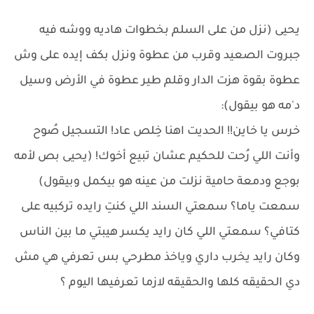
يحيى (نزل من على السلم بخطوات هاديه ووشه فيه
جبروت الصعيد وقرب من عطوة ونزل بكف إيده على وش
عطوة بقوة هزت الدار وقلم طير عطوة في الأرض وسيل
د'مه هو بيقول):
خرس يا خاين!! الحديت اهنا خِلص عاد! التسجيل صُوح
وأنت اللي رُحت للحكيم عشان تبيع أخوك! (يحيى بص لأمه
بوجع ودمعة حامية نزلت من عينه هو بيكمل وبيقول)
سمعت ياما؟ سمعتي السند اللي كنتِ رايده تركبيه على
كتافي؟ سمعتي اللي كان رايد يكسر هيبتي ما بين الناس
وكان رايد يخرب داري وياخذ مطرحي بس تعرفي هي مش
دي الحقيقه كلها والحقيقه لازما تعرفيها اليوم ؟