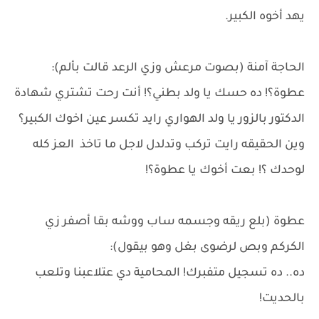
يهد أخوه الكبير.
الحاجة آمنة (بصوت مرعش وزي الرعد قالت بألم):
عطوة؟! ده حسك يا ولد بطني؟! أنت رحت تشتري شهادة
الدكتور بالزور يا ولد الهواري رايد تكسر عين اخوك الكبير؟
وين الحقيقه رايت تركب وتدلدل لاجل ما تاخذ العز كله
لوحدك ؟! بعت أخوك يا عطوة؟!
عطوة (بلع ريقه وجسمه ساب ووشه بقا أصفر زي
الكركم وبص لرضوى بغل وهو بيقول):
ده.. ده تسجيل متفبرك! المحامية دي عتلاعبنا وتلعب
بالحديت!