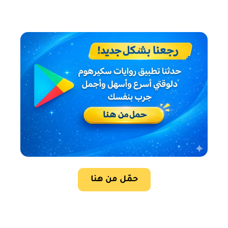
حمّل من هنا