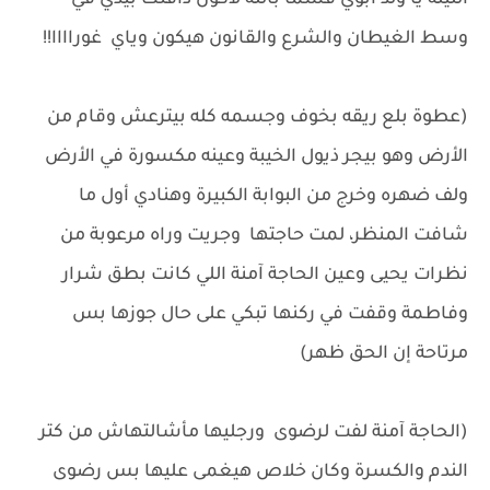
الليله يا ولد أبوي قسماً بالله لأكون دافنك بيدي في
وسط الغيطان والشرع والقانون هيكون وياي غوراااا!!
(عطوة بلع ريقه بخوف وجسمه كله بيترعش وقام من
الأرض وهو بيجر ذيول الخيبة وعينه مكسورة في الأرض
ولف ضهره وخرج من البوابة الكبيرة وهنادي أول ما
شافت المنظر، لمت حاجتها وجريت وراه مرعوبة من
نظرات يحيى وعين الحاجة آمنة اللي كانت بطق شرار
وفاطمة وقفت في ركنها تبكي على حال جوزها بس
مرتاحة إن الحق ظهر)
(الحاجة آمنة لفت لرضوى ورجليها مأشالتهاش من كتر
الندم والكسرة وكان خلاص هيغمى عليها بس رضوى