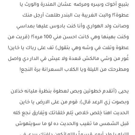
بتبيع أخوك وسِره ومرضه عشان المندرة والورث يا
عطوة؟! والبت الغريبة بت البندر طلعت أرجل منك
وصانت وِلد الهواري وأنا كنت بادوس عليها بمداسي
وكنت بهينها وهي كانت احسن مني 100 مره؟! (قربت من
عطوة وتفت في وشه وهي بتقول) تف على رباك يا خاين!
غُور من وشي مالكش قعدة ولا عيش في الدار دي واصل
ومطرحك من الليلة ويا الكلاب السعرانة برة النجع!
يحيى (أتقدم خطوتين وبص لعطوة بنظرة مليانه خذلان
وبصوت زي الرعد قال): قوم من على الارض يا خاين
الحديت اهنا خِلص خلاص تِلم خلقاتك وتِفارق نجع كله
قبل الشمس ما تغيب والحديت ده لو ما سويتهوش