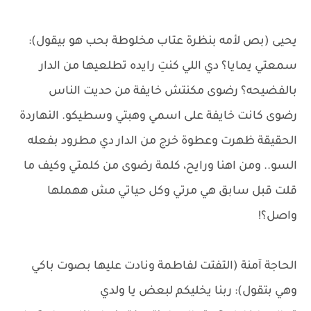
يحيى (بص لأمه بنظرة عتاب مخلوطة بحب هو بيقول):
سمعتي يمايا؟ دي اللي كنتِ رايده تطلعيها من الدار
بالفضيحه؟ رضوى مكنتش خايفة من حديت الناس
رضوى كانت خايفة على اسمي وهبتي وسطيكو. النهاردة
الحقيقة ظهرت وعطوة خرج من الدار دي مطرود بفعله
السو.. ومن اهنا ورايح، كلمة رضوى من كلمتي وكيف ما
قلت قبل سابق هي مرتي وكل حياتي مش ههملها
واصل؟!
الحاجة آمنة (التفتت لفاطمة ونادت عليها بصوت باكي
وهي بتقول): ربنا يخليكم لبعض يا ولدي