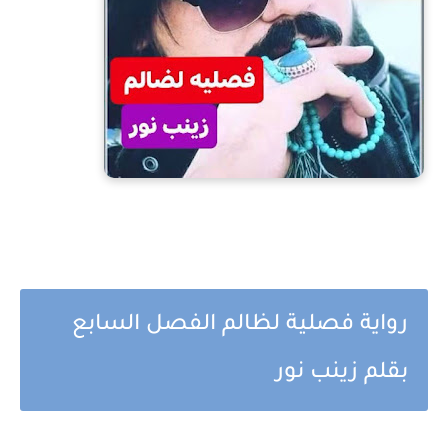
رواية فصلية لظالم الفصل السابع
بقلم زينب نور