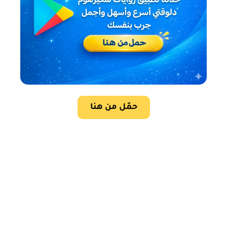
حمّل من هنا