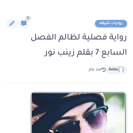
0
روايات شيقه
رواية فصلية لظالم الفصل
السابع 7 بقلم زينب نور
GeGe
منذ عام