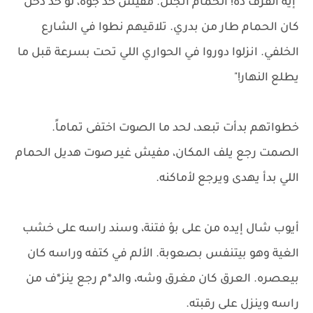
"إيه القرف ده! الحمام اتجنن. مفيش حد جوه، لو حد دخل
كان الحمام طار من بدري. تلاقيهم نطوا في الشارع
الخلفي. انزلوا دوروا في الحواري اللي تحت بسرعة قبل ما
يطلع النهار!"
خطواتهم بدأت تبعد، لحد ما الصوت اختفى تماماً.
الصمت رجع يلف المكان، مفيش غير صوت هديل الحمام
اللي بدأ يهدى ويرجع لأماكنه.
أيوب شال إيده من على بؤ فتنة، وسند راسه على خشب
الغية وهو بيتنفس بصعوبة. الألم في كتفه وراسه كان
بيعصره. العرق كان مغرق وشه، والد*م رجع ينز*ف من
راسه وينزل على رقبته.