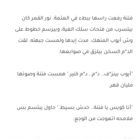
فتنة رفعت راسها ببطء في العتمة. نور القمر كان
بيتسرب من فتحات سلك الغية، وبيرسم خطوط على
وش أيوب المنهك. مدت إيدها ولمست جبهته. لقت
الد*م السخن بيلزق في صوابعها.
"أيوب بينز*ف.. د*م.. د*م كتير." همست فتنة وصوتها
مليان قهر.
"أنا كويس يا فتنة.. خدش بسيط." حاول يبتسم بس
ملامحه اتعوجت من الوجع.