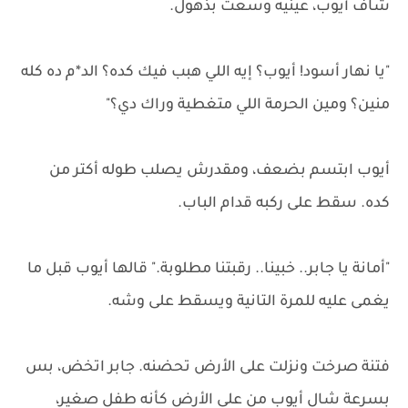
شاف أيوب، عينيه وسعت بذهول.
"يا نهار أسود! أيوب؟ إيه اللي هبب فيك كده؟ الد*م ده كله
منين؟ ومين الحرمة اللي متغطية وراك دي؟"
أيوب ابتسم بضعف، ومقدرش يصلب طوله أكتر من
كده. سقط على ركبه قدام الباب.
"أمانة يا جابر.. خبينا.. رقبتنا مطلوبة." قالها أيوب قبل ما
يغمى عليه للمرة التانية ويسقط على وشه.
فتنة صرخت ونزلت على الأرض تحضنه. جابر اتخض، بس
بسرعة شال أيوب من على الأرض كأنه طفل صغير،