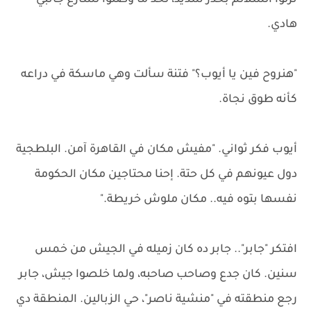
نزلوا السلالم بحذر شديد، لحد ما وصلوا لشارع جانبي
هادي.
"هنروح فين يا أيوب؟" فتنة سألت وهي ماسكة في دراعه
كأنه طوق نجاة.
أيوب فكر ثواني. "مفيش مكان في القاهرة آمن. البلطجية
دول عيونهم في كل حتة. إحنا محتاجين مكان الحكومة
نفسها بتوه فيه.. مكان ملوش خريطة."
افتكر "جابر".. جابر ده كان زميله في الجيش من خمس
سنين. كان جدع وصاحب صاحبه، ولما خلصوا جيش، جابر
رجع منطقته في "منشية ناصر"، حي الزبالين. المنطقة دي