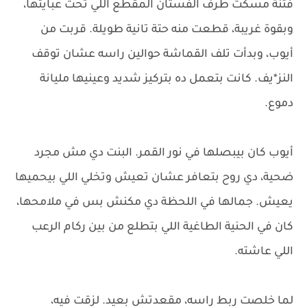
فتنة مسكت طرف الفستان المقطع اللي تحت عبايتها،
وبقوة غريبة، قطعت منه حتة تانية طويلة. قربت من
أيوب، وبدأت تلف القماشة حوالين راسه عشان توقف
النز*يف. كانت بتعمل ده بتركيز شديد وعينيها مليانة
دموع.
أيوب كان بيبصلها في نور القمر. البنت دي مش مجرد
ضحية، دي روح بتعافر عشان تعيش وتخلي اللي بيحميها
يعيش. جمالها في اللحظة دي مكنش بس في ملامحها،
كان في الحنية الطاغية اللي بتطلع من بين ركام الرعب
اللي عاشته.
لما خلصت ربط راسه، مقعدتش بعيد. لزقت فيه،