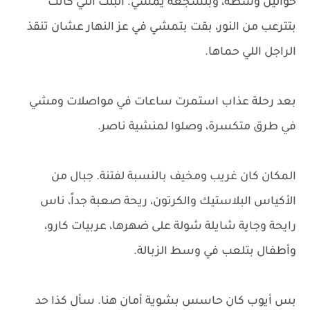
حوالين وسطه، وبتشجعه يمشي. البنت اللي كانت
بتترعب من النور، بقت بتمشي في عز النهار عشان تنقذ
الراجل اللي حماها.
بعد رحلة عذاب استمرت ساعات في مواصلات ومشي
في طرق متكسرة، وصلوا لمنشية ناصر.
المكان كان غريب ومخيف بالنسبة لفتنة. جبال من
الأكياس البلاستيك والكرتون، ريحة صعبة جداً، ناس
رايحة وجاية شايلة شولة على ضهرها، عربيات كارو،
وأطفال بتلعب في وسط الزبالة.
بس أيوب كان حاسس بشوية أمان هنا. سأل كذا حد