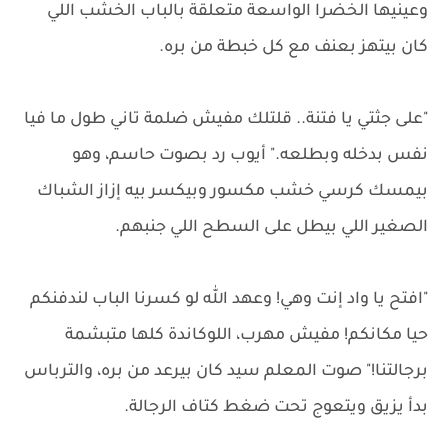
وعينيها الخضرا الواسعة متعلقة بالباب الخشب اللي
كان بيتهز بعنف مع كل خبطة من بره.
"على جثتي يا فتنة.. قلتلك مفيش ضلمة تاني طول ما فيا
نفس بدخله وبطلعه." أيوب رد بصوت حاسم، وهو
بيمسك كرسي خشب مكسور وبيكسر بيه إزاز الشباك
الصغير اللي بيطل على السطح اللي جنبهم.
"افتح يا واد إنت وهي! وعهد الله لو كسرنا الباب لندفنكم
حيا مكانكم! مفيش مهرب، اللوكاندة كلها متبشمة
برجالتنا!" صوت المعلم سيد كان بيرعد من بره، والترباس
بدأ يزيق ويتعوج تحت ضغط كتاف الرجالة.