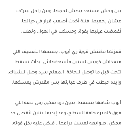
بين وحش مستعد ينهش لحمها، وبين راجل بينز*ف
عشان يحميها، فتنة أخدت أصعب قرار في حياتها.
أغمضت عينيها بقوة، ومسكت في الهوا.. ونطت.
قفزتها مكنتش قوية زي أيوب. جسمها الضعيف اللي
متغذاش كويس لسنين مأسعفهاش. بدأت تسقط
لتحت قبل ما توصل للحافة. المعلم سيد وصل للشباك،
وإيده خبطت في طرف عبايتها بس مقدرش يمسكها.
أيوب شافها بتسقط. بدون ذرة تفكير، رمى نصه اللي
فوق كله بره حافة السطح، ومد إيديه الاتنين لأقصى حد
ممكن. صوابعه لمست دراعها.. قبض عليه بكل قوته.