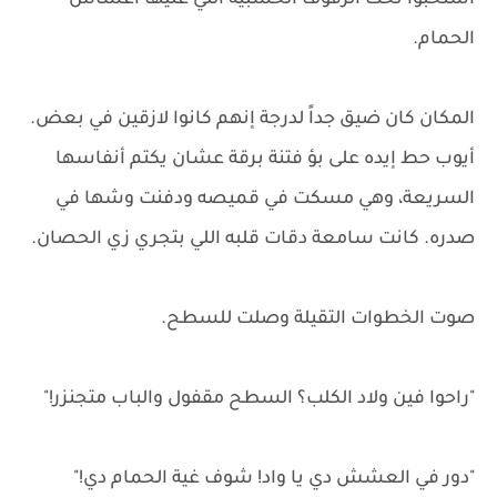
استخبوا تحت الرفوف الخشبية اللي عليها أعشاش
الحمام.
المكان كان ضيق جداً لدرجة إنهم كانوا لازقين في بعض.
أيوب حط إيده على بؤ فتنة برقة عشان يكتم أنفاسها
السريعة، وهي مسكت في قميصه ودفنت وشها في
صدره. كانت سامعة دقات قلبه اللي بتجري زي الحصان.
صوت الخطوات التقيلة وصلت للسطح.
"راحوا فين ولاد الكلب؟ السطح مقفول والباب متجنزر!"
"دور في العشش دي يا واد! شوف غية الحمام دي!"