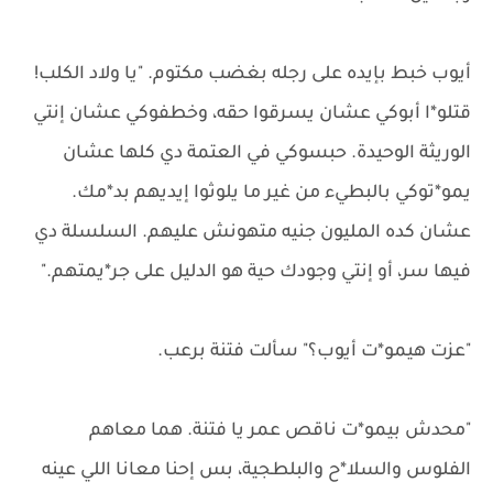
أيوب خبط بإيده على رجله بغضب مكتوم. "يا ولاد الكلب!
قتلو*ا أبوكي عشان يسرقوا حقه، وخطفوكي عشان إنتي
الوريثة الوحيدة. حبسوكي في العتمة دي كلها عشان
يمو*توكي بالبطيء من غير ما يلوثوا إيديهم بد*مك.
عشان كده المليون جنيه متهونش عليهم. السلسلة دي
فيها سر، أو إنتي وجودك حية هو الدليل على جر*يمتهم."
"عزت هيمو*ت أيوب؟" سألت فتنة برعب.
"محدش بيمو*ت ناقص عمر يا فتنة. هما معاهم
الفلوس والسلا*ح والبلطجية، بس إحنا معانا اللي عينه