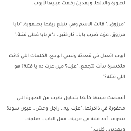
لصورة والدتها، وبعدين رفعت عينيها لأيوب.
"مرزوق.." قالت الاسم وهي بتبلع ريقها بصعوبة. "بابا
مرزوق. عزت ضرب بابا.. نار كتير.. د*م بابا غطى فتنة."
أيوب اتعدل في قعدته ونسي الوجع. الكلمات اللي كانت
متكسرة بدأت تتجمع. "عزت؟ مين عزت ده يا فتنة؟ هو
اللي قتله؟"
أغمضت عينيها كأنها بتحاول تهرب من الصورة اللي
محفورة في ذاكرتها. "عزت بيه.. راجل وحش.. عيون سودة
بتخوف. أخد فتنة في عربية.. قفل الباب.. ضلمة..
وبعدين.. كلاب."