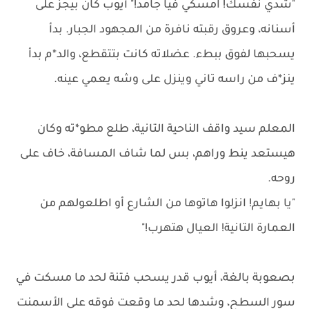
"شدي نفسك! امسكي فيا جامد!" أيوب كان بيجز على
أسنانه، وعروق رقبته نافرة من المجهود الجبار. بدأ
يسحبها لفوق ببطء. عضلاته كانت بتتقطع، والد*م بدأ
ينز*ف من راسه تاني وينزل على وشه يعمي عينه.
المعلم سيد واقف الناحية التانية، طلع مطو*ته وكان
هيستعد ينط وراهم، بس لما شاف المسافة، خاف على
روحه.
"يا بهايم! انزلوا هاتوها من الشارع أو اطلعولهم من
العمارة التانية! العيال هتهرب!"
بصعوبة بالغة، أيوب قدر يسحب فتنة لحد ما مسكت في
سور السطح، وشدها لحد ما وقعت فوقه على الأسمنت