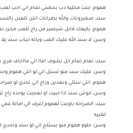
هموم: جنت مخليه دب بحضني تمام اني احب لعب يل
سند: صغيرونات والله بطرانات انتن تلعبن بالنسب
هموم: بكيفك قابل شيصير من راح تلعب مجرد نغير
وسن: لا سند الله عليك العب ويانه حباب سند يلا 
سند: تمام تمام خل نشوف افاا اني مااخاف فري 
وسن: عليك سند منو تسئل اني لو انتي هموم وحد
هموم: انتي سئلي وبعدين وراج اني تحدي لو صراحه
وسن: خوش سند اذا حبيت او نعجبت بوحده راح تزو
سند: الصراحه باوعت لهموم اعرف الي امانة عمي را
لغيره
وسن: حلوو هموم منو يسئلج اني لو سند وتحدي ل