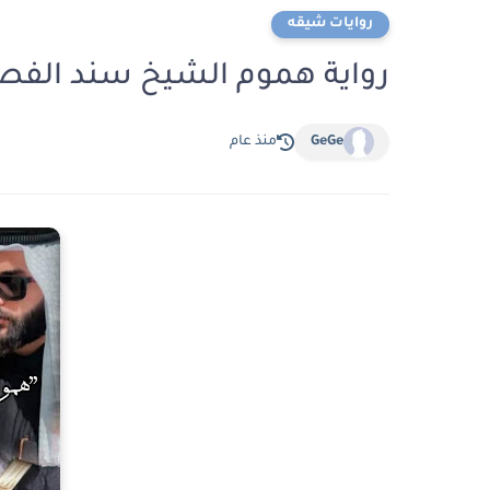
روايات شيقه
رواية هموم الشيخ سند الفصل السابع 7 بقلم
GeGe
منذ عام