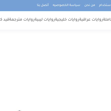
استخدام
من نحن
سياسة الخصوصيه
أتصل بنا
املة
روايات عراقية
روايات خليجية
روايات ليبية
روايات مترجمة
قيد كت