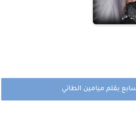
بع بقلم ميامين الطائي