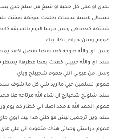
لجدي او عمي كل حجيه او شيخ من سلم جدي يسم
حسبالي لابسه عدسات طلعت عيونهه صفنت عليهه ه
شفتهه كعده هي وسن مرحبا اليوم بالحديقه كاعد
هموم, وسن:،مراحب هلا بيك
وسن: اي والله ضوجه كعدنه هنا تفضل اكعد يمنه ت
سند: اي والله جيبيلي كعدت يمها عطرهاا يسطر
وسن: من عيوني انتي هموم شجيبلج وياي
هموم: تسلمين حبي مااريد شي كل مااشوف سند تب
سند: شلونج شخبارج ان شاء الله مرتاحه هنا محد
هموم: الحمد الله لا محد اصلا اني خطار كم يوم ور
سند: وين ترجعين ليش مو كلتي هذا بيت ابوي جاي
هموم: دراستي وحياتي هناك متعوده اني علي هاي