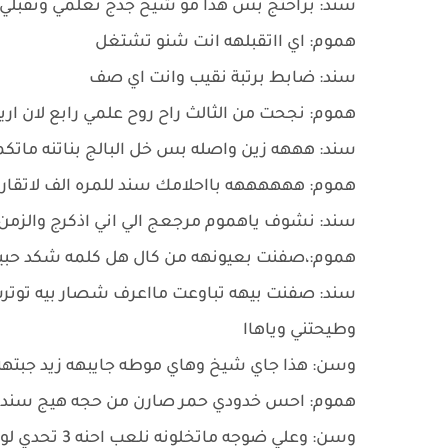
سند: براحتج بس هذا مو شيخ جدج تعلمي وتقبلي ال
هموم: اي ااتقبلهه انت شنو تشتغل
سند: ضابط برتبة نقيب وانت اي صف
هموم: نجحت من الثالث راح روح علمي رابع لان اري
سند: هههه زين واصله بس خل البالج بناتنه ماتك
هموم: ههههههه بااحلامك سند للمره الف لاتقارن
سند: نشوف ياهموم مرجعج الي اني اذكرج والزمن
هموم:،صفنت بعيونهه من كال هل كلمه شكد حبيت 
سند: صفنت بيهه تباوعت مااعرف شصار بيه توترت
وطيحتني وياهاا
وسن: هذا جاي شيخ وهاي موطه جايبهه زيد جبتهه 
هموم: احس خدودي حمر صارن من حجه هيج سند مو 
وسن: وعلي ضوجه ماتخلونه نلعب احنه 3 تحدي لو صراحه نفر هذا البطل ولي يصير عليه نسئله