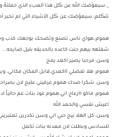
_ ‏سيعوّضك الله عن ڪل هذا العبء الذي حملتهُ 
تتڪلم، سيعوّضك عن ڪل الأشياء التي لم تخبر أحد
هموم:،هواي ناس تصنع وتضحك بوجهك كذب وجهم ع
شفتهه بيهم جنت كاعده بالحديقه بليل ضايجه...
وسن: مرحبا يصير اكعد يمج
هموم: هلا تفضلي ااكعدي،قابل المكان مكاني، و
وسن: شكرا صدك هموم عرفيني عليج لان بصراحه م
هموم: ماكو اازعاج اني هموم عود بنات عم حالياً
اعيش نفسي والحمد الله
وسن: كل الهلا بيج حبي اني وسن تكدرين تعتبريني
للسادس وبطلت لان معدنه بنات تكمل