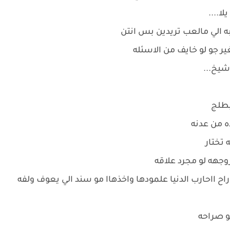
ا....
ه الي مالعب تريدين بس انتن
 جو لو خايف من الاسئله
شيخ...
بطلج
ه من عدنه
 تختار
جهه لو مجرد علاقه
ح ااحارب الدنيا علمودها واخذهاا مو سند الي يعوف ولفه
و صراحه