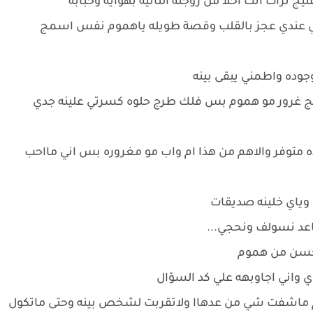
 ترات انت احلا من زوجته الثانيه بهوايه وحبابه
اني عندي عجز بالقلب وقصة طويله ياهموم نفس اسمج
وده واطمني يبقى بينه
ج غرور مو هموم بس فلك طرج حلوه كسرتي علينه جدي
متوفر والاهم من هذا ام واب مو مغروره بس اني مااحب
 وياي خلينه صديقات
اعد نسولف ونحجي...
حسن من هموم
واني اجاوبهه علي كد السؤال
م ماشفت شي من عدهاا ولاتقربت لشخص بينه وحتى ماتكول