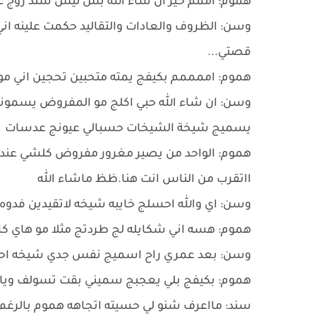
هموم: اممم خير ان شاء الله بس ليش سند زوج عليج
وسن: الظروف والعادات والتقاليد حكمت علينه 
قصتي...
هموم: اممممم بكيفج يمته متحبين تحجين اني موج
وسن: ان شاء الله حبي اكلج مو المفروض يسمون
يسميج شيخة الشيخات حسبالي عيونج عدسات
هموم: الواحد من يصير مغرور مفروض كلشي عنده 
ااتقرب من الناس انت هنا.ظظ ماشاء الله
وسن: اي والله احسلج خايبه شيخه لاتقيدين فدوه
هموم: هسه اني شكايله لج طردتج مثلا مو هاي ك
وسن: بعد عمري راح اسميج نفس جدي شيخه ا
هموم: بكيفج بلي يعجبج سميني بقت تسولف وياي 
سند: مااعرف شنو لي حسيته اتجاهه هموم بالرغ