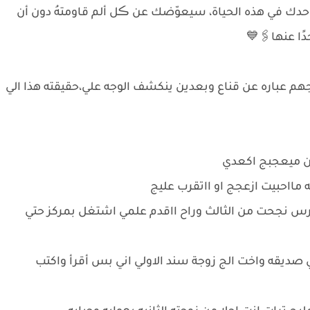
وحدك في هذه الحياة، سيعوّضك عن ڪل ألم قاومتهُ دون أن
ًا عنها🖇💙
باره عن قناع وبعدين ينكشف الوجه علي،حقيقته هذا الي
ين ميعجبج اكعدي
ااحبيت ازعجج او ااتقرب عليج
 ادرس نجحت من الثالث وراح ااقدم علمي اشتغل بمركز حتي
 صديقه واخت الج زوجة سند الاولي اني بس أقرأ واكتب