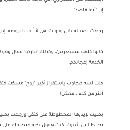
ابتسمت على استفزازي اللي كانت قاصد أظهره وبصت
إن "أيوا قاصد".
رجعت بصيتله تاني وقولت: هي لأ تُحب الزوجية، إذن 
كانوا كلهم مستغربين، وكذلك "ماركو" فقال وهو 
الخدمة إعجابكم.
كنت لسه هجاوب بإستفزاز أكبر، "روح" مسكت كتف
أكتر من كده...ممكن!
بصيت لإيديها المحطوطة على كتفي ورجعت بصيت لي
بظبط التي شيرت: كنت هقول نكتة هتضحك على فكر