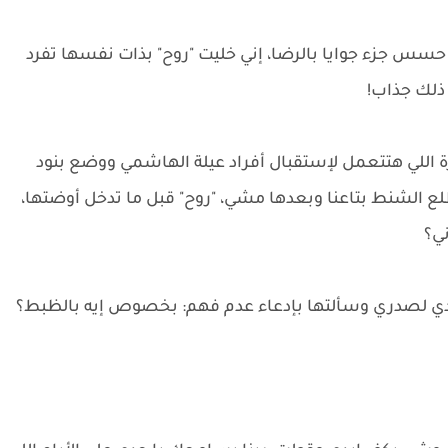
س جزء جوايا بالرضا، إني خليت "روح" بذات نفسها تفرد
ذلك جذاب!
رة اللي هتتعمل لإستقبال أفراد عيلة الهاشمي ووضع بنود
طلع الشنط بتاعنا وبعدها مشي، "روح" قبل ما تدخل أوضتها،
ني؟
دي لصدري وسألتها بإدعاء عدم فهم: بخصوص إيه بالظبط؟