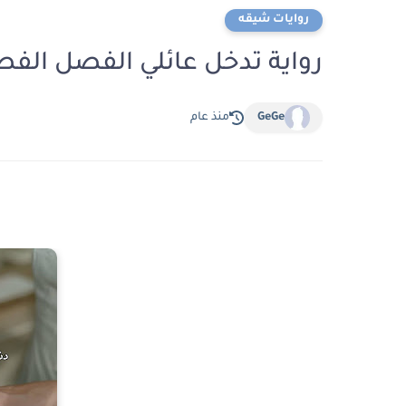
روايات شيقه
رواية تدخل عائلي الفصل الفصل السابع 7 بقلم
GeGe
منذ عام