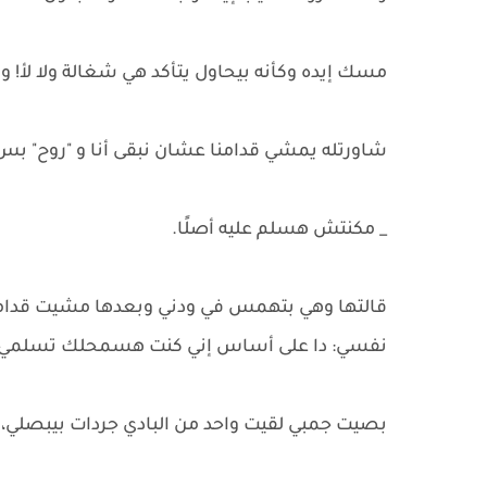
مسك إيده وكأنه بيحاول يتأكد هي شغالة ولا لأ! وقا
شاورتله يمشي قدامنا عشان نبقى أنا و "روح" بس ا
_ مكنتش هسلم عليه أصلًا.
قالتها وهي بتهمس في ودني وبعدها مشيت قدامي
نفسي: دا على أساس إني كنت هسمحلك تسلمي عل
بصيت جمبي لقيت واحد من البادي جردات بيبصلي، فق