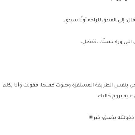
ل: إلى الفندق للراحة أولًا سيدي.
للي ورا: حسنًا...تفضل.
 بنفس الطريقة المستفزة وصوت كعبها، فقولت وأنا بكلم
يه بروح خالتك.
ولتله بضيق: خير!!!!