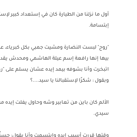
أول ما نزلنا من الطيارة كان في إستعداد كبير لإ
إبتسامة.
"روح" لبست النضارة ومشيت جمبي بكل كبرياء، على
بيها إنها رافعة إسم عيلة الهاشمي ومحدش يقدر 
اتبخرت وأنا بشوفه بيمد إيده عشان يسلم على "ر
وبقول : شكرًا لإستقبالنا يا سيد....؟
الألم كان باين من تعابير وشه وحاول يفلت إيده 
سيدي.
وقتها قررت أسيب إيده وابتسمت وأنا بقول: حسنًا