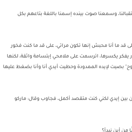
ستقبالنا، وسمعنا صوت بينده إسمنا باللغة بتاعهم بكل
 قد ما أنا محبش إنها تكون مراتي، على قد ما كنت فخور
يفكر يكسرها، اترسمت على ملامحي إبتسامة واثقة، لكنها
وح" بصيت لإيده الممدودة وحطيت أيدي أنا وأنا بضغط عليها
من بين إيدي لكني كنت متقصد أكمل، فجاوب وقال: ماركو
 من أين نبدأ؟