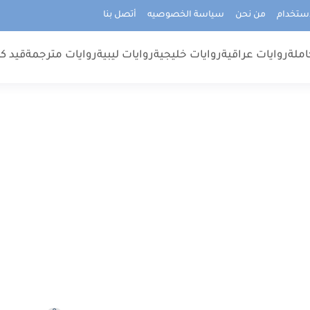
استخدام
من نحن
سياسة الخصوصيه
أتصل بنا
املة
روايات عراقية
روايات خليجية
روايات ليبية
روايات مترجمة
قيد كت