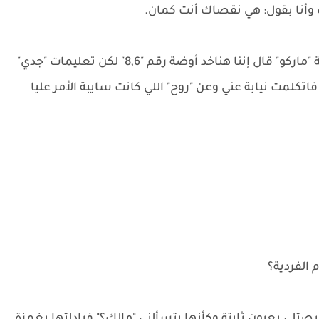
نا بقول: هي نقصاك أنت كمان.
ركبنا العربية سوا وروحنا على الاوتيل، وقتها القزمة "ماركو" قال إننا هناخد أوضة رقم "8,6" لكن تعليمات "جدي"
 فاتكلمت نيابة عني وعن "روح" اللي كانت سايبة الأمر عليا
م الفردية؟