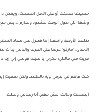
حسيتها ضحكت أو على الأقل ابتسمت، ويمكن دا حس
وشها اللي طول الوقت مشدود وصارم....بس مع 
طلعنا الأوضة واتفقنا إننا هننزل على معاد السه
الأتفاق، "ماركو" عرفنا على الغرف والناس بدأت ت
قربت مني قالتلي: فكرني يا سيف قولتلي إني إيه تا
كنت فاهم هي بترمي لإيه بالظبط، ولكن ضميت إي
ابتسمت وقالت: مش مهم، أنا رسالتي وصلت.