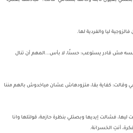
لي بعيون ثابتة وكأنها بتسألني "مالك؟" فبادلتها بغمزة
فالزوجية ليا والفردية لها.
لسه مش قادر يستوعب: حسنًا، لا بأس...المهم أن تنال
ي وقالت: كفاية بقا، متزودهاش عشان مياخدوش بالهم مننا
ها، فشالت إيديها وبصتلي بنظرة حازمة، قولتلها وانا
ة، أنتِ الخسرانة.