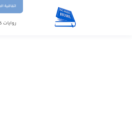
اتفاقية ال
روايات ك