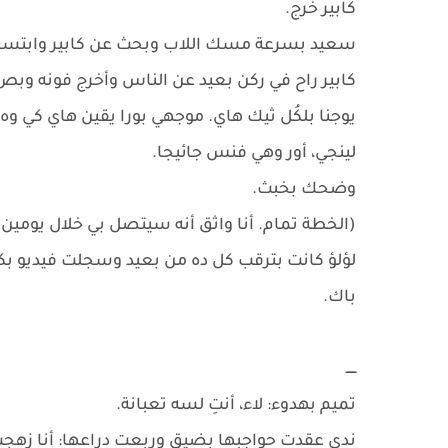
كابير خرج.
سعيد بسرعة مسك اللاب وبحث عن كابير وابتسم
كابير راح في ركن بعيد عن الناس وأخرج فونه وبص
يوجنا بلكُل ثيك هاي. موجهي بورا يقين هاي كي وه 
لينجي، أور وهي فنس جائيجا.
وضحك بخبث.
(الخطة تمام. أنا واثق أنه سيتصل بي خلال يومين
لؤلؤ كانت بترقب كل ده من بعيد وسجلت فيديو بك
باك.
ـــــ
تميم بهدوء: لاء، أنتِ لسه تعبانة.
ندي عقدت حواجبها بضيق وربعت دراعها: أنا زهجت