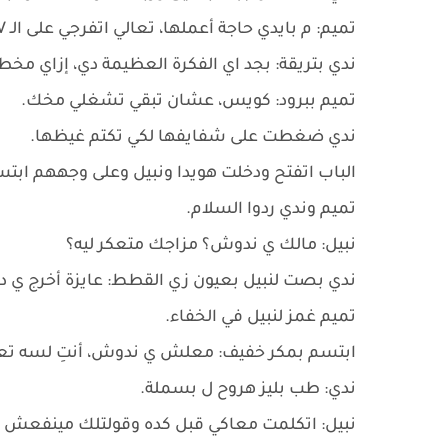
تميم: م بايدي حاجة أعملها، تعالي اتفرجي على الـ TV.
ندي بتريقة: بجد اي الفكرة العظيمة دي، إزاي مخ
تميم ببرود: كويس، عشان تبقي تشغلي مخك.
ندي ضغطت على شفايفها لكي تكتم غيظها.
الباب اتفتح ودخلت هويدا ونبيل وعلى وجههم ابتس
تميم وندي ردوا السلام.
نبيل: مالك ي ندوش؟ مزاجك متعكر ليه؟
ندي بصت لنبيل بعيون زي القطط: عايزة أخرج ي دا
تميم غمز لنبيل في الخفاء.
ابتسم بمكر خفيف: معلش ي ندوش، أنتِ لسه تعب
ندي: طب بليز هروح ل بسملة.
نبيل: اتكلمت معاكي قبل كده وقولتلك مينفعش تروح