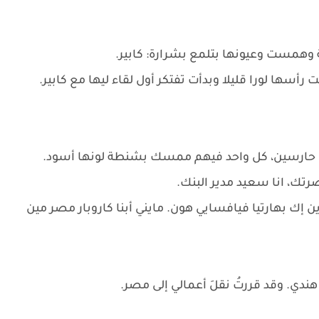
مست وعيونها بتلمع بشرارة: كابير.
سها لورا قليلا وبدأت تفتكر أول لقاء ليها مع كابير.
رتك، انا سعيد مدير البنك.
اين إك بهارتيا فيافسايي هون. مايني أبنا كاروبار مصر مين
لٍ هندي. وقد قررتُ نقلَ أعمالي إلى مصر.