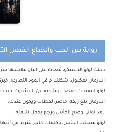
رواية بين الحب والخداع الفصل الث
دخلت لؤلؤ الديسكو، قعدت على البار، ملامحها من
البارمان بفضول: شكلك م في المود النهارده، خير؟
لؤلؤ اتنفست بغضب وشدته من التيشيرت: متدخل
البارمان بلع ريقه: حاضر، لحظات ويكون عندك.
بعد ثواني وضع الكأس ورجع يكمل شغله.
لؤلؤ مسكت الكأس، وكلمات كابير بتتردد في أذن