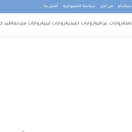
استخدام
من نحن
سياسة الخصوصيه
أتصل بنا
املة
روايات عراقية
روايات خليجية
روايات ليبية
روايات مترجمة
قيد كت