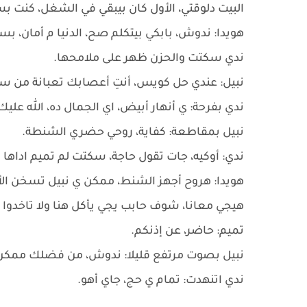
البيت دلوقتي، الأول كان بيبقي في الشغل، كنت 
هويدا: ندوش، بابكي بيتكلم صح، الدنيا م أمان، بس
ندي سكتت والحزن ظهر على ملامحها.
نبيل: عندي حل كويس، أنتِ أعصابك تعبانة من ساع
ندي بفرحة: ي أنهار أبيض، اي الجمال ده، الله عليك
نبيل بمقاطعة: كفاية، روحي حضري الشنطة.
ندي: أوكيه، جات تقول حاجة، سكتت لم تميم اداها ن
هويدا: هروح أجهز الشنط، ممكن ي نبيل تسخن الأ
هيجي معانا، شوف حابب يجي يأكل هنا ولا تاخدوا ال
تميم: حاضر، عن إذنكم.
نبيل بصوت مرتفع قليلا: ندوش، من فضلك ممكن
ندي اتنهدت: تمام ي حج، جاي أهو.