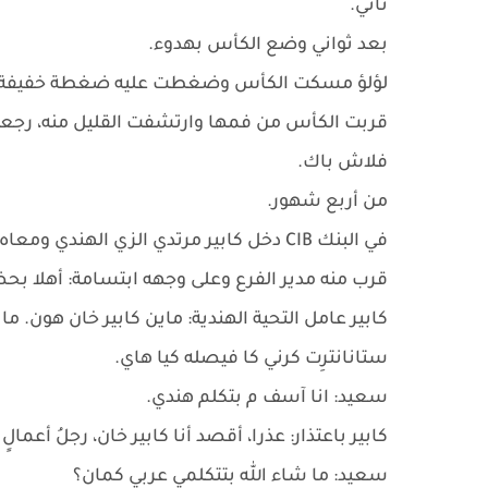
تاني.
بعد ثواني وضع الكأس بهدوء.
لؤلؤ مسكت الكأس وضغطت عليه ضغطة خفيفة وه
قربت الكأس من فمها وارتشفت القليل منه، رجعت رأ
فلاش باك.
من أربع شهور.
في البنك CIB دخل كابير مرتدي الزي الهندي ومعاه حارسين، كل واحد فيهم ممسك بشنطة لونها أسود.
قرب منه مدير الفرع وعلى وجهه ابتسامة: أهلا بحض
كابير عامل التحية الهندية: ماين كابير خان هون. م
ستانانترِت كرني كا فيصله كيا هاي.
سعيد: انا آسف م بتكلم هندي.
كابير باعتذار: عذرا، أقصد أنا كابير خان، رجلُ أعما
سعيد: ما شاء الله بتتكلمي عربي كمان؟