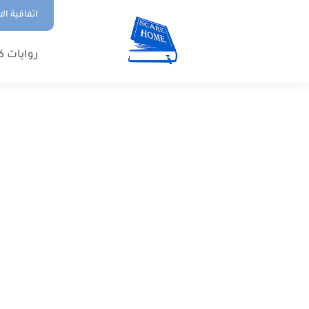
اتفاقية ال
روايات ك