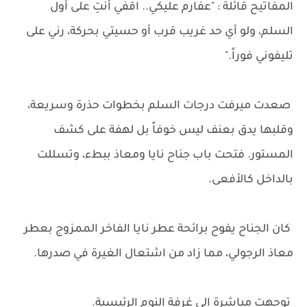
المفاتيح قائلة : "عفارم عليكي.. اقفي أنتِ على أول
السلم، ولو أي حد غريب قرب أو حسيتي بحركة، رني على
تليفوني فوراً."
صعدت ميرفت درجات السلم بخطوات حذرة وسريعة،
وقلبها يدق بعنف ليس خوفاً بل لهفة على كشف
المستور. فتحت باب جناح نايا ومعاذ ببطء، وتسللت
بالداخل كالأفعى.
كان الجناح يفوح برائحة عطر نايا الفاخر الممزوج بعطر
معاذ الرجولي، مما زاد من اشتعال الغيرة في صدرها.
توجهت مباشرة إلى غرفة النوم الرئيسية.