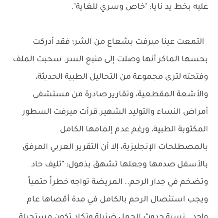
عليه بخط يد نايا: "خاص وسري للغاية".
التمعت عينا ميرفت بشعاع من الشر؛ فقد أدركت
بحسها الماكر أنها وصلت إلى منبع السر. سحبت الملف
وفتحته لترى مجموعة من التحاليل الطبية الحديثة،
والأشعة المقطعية، وتقارير صادرة من مستشفى
أمراض النساء والتوليد الشهير.قرأت ميرفت السطور
المكتوبة الطبية، ورغم عدم إلمامها الكامل
بالمصطلحات الإنجليزية، إلا أن التقرير العربي المرفق
بالأسفل صدمها وجعلها تشهق بذهول: "تليف حاد
وتضخم في جدار الرحم.. المريضة تواجه خطراً حتمياً
ويجب استئصال الرحم بالكامل في مدة أقصاها عام
واحد.. نسبة حدوث الحمل ضئيلة وتكاد تكون مستحيلة