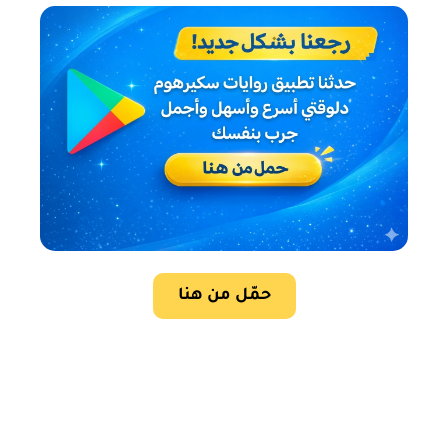
حمّل من هنا