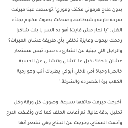
بدون علاج هرموني مكثف وفوري".توسعت عينا ميرفت
بفرحة عارمة وشيطانية، وضحكت بصوت مكتوم يملأه
الغل : "يا نهار مش فايت! أهو ده السر يا بنت شاكر!
رحمك بيموت وعايزة تخلفي بأي طريقة عشان الميراث؟
والراجل اللي جبتيه من الشارع ده مجرد تيس مستعار
عشان يلحقك قبل ما تتشلي وتتشالي من الحسبة
خالص! وحياة أمي لأخلي أبوكي يطردك أنتِ وهو رمية
الكلاب برة القصر ده والشركة."
أخرجت ميرفت هاتفها بسرعة، وصورت كل ورقة وكل
تحليل بدقة عالية، ثم أعادت الملف كما كان وأغلقت الدرج
وأخفت المفتاح، وخرجت من الجناح وهي تشعر أنها