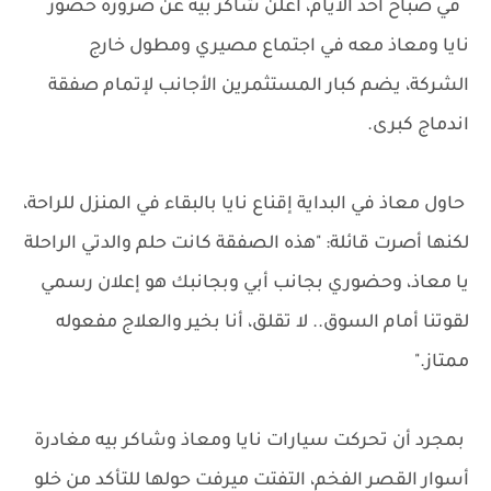
في صباح أحد الأيام، أعلن شاكر بيه عن ضرورة حضور
نايا ومعاذ معه في اجتماع مصيري ومطول خارج
الشركة، يضم كبار المستثمرين الأجانب لإتمام صفقة
اندماج كبرى.
حاول معاذ في البداية إقناع نايا بالبقاء في المنزل للراحة،
لكنها أصرت قائلة: "هذه الصفقة كانت حلم والدتي الراحلة
يا معاذ، وحضوري بجانب أبي وبجانبك هو إعلان رسمي
لقوتنا أمام السوق.. لا تقلق، أنا بخير والعلاج مفعوله
ممتاز."
بمجرد أن تحركت سيارات نايا ومعاذ وشاكر بيه مغادرة
أسوار القصر الفخم، التفتت ميرفت حولها للتأكد من خلو