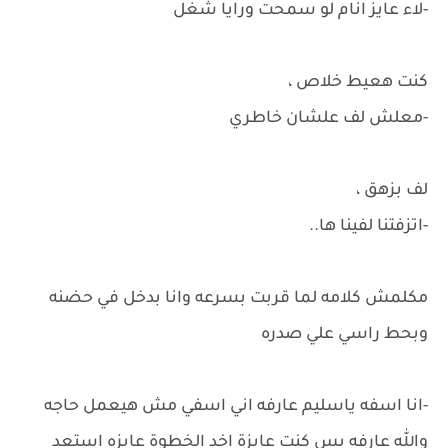
-لاء عايز انام لو سمحت ورايا شغل
كنت هعيط خلاص ،
-معلش لف علشان خاطري
لف بزهق ،
-اتزفتنا لفينا ها..
مكلمش كلامه لما قربت بسرعه وانا بدخل في حضنه
وبحط راسي علي صدره
-انا اسفه ياسليم عارفه اني اسفي مش هيعمل حاجه
والله عارفه بس كنت عايزة اخد الخطوة عايزه استعد