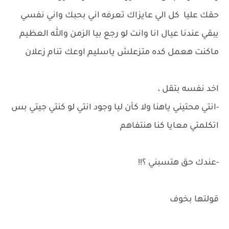
حقك عليا كل الي عايزاك تعرفه اني بحبك واني نفسي
يبقي عندنا عيال انا وانت لو رجع بيا الزمن والله العظيم
ماكنت هعمل كده متزعلش ياسليم اوعك تنام زعلان
اخد نفسه بتقل ،
-انتي محتيني ياهنا ولا كأن ليا وجود انتي لو كنتي جيتي بس
اتكلمتي معايا كنا هنتفاهم
-عندك حق هتسبني ؟!!
قولتها بخوف