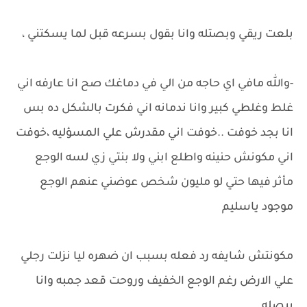
بلعت ريقي وبصتله وانا بقول بسرعه قبل لما يسكتني ،
-والله مافي اي حاجه من الي في دماغك صح انا عارفه اني
غلط وغلطي كبير وانا ندمانه اني فكرت بالشكل ده بس
انا بجد خوفت ..خوفت اني مقدرش علي المسؤليه ،خوفت
اني مكونش حنينه واطلع ابني ولا بنتي زي لسه الوجع
مأثر فيها حتي لو مليون شخص عوضني عنهم الوجع
موجود ياسليم
مكونتش شايفه رد فعله بسبب ان ضهره ليا نزلت رجلي
علي الارض رغم الوجع الخفيف وروحت قعد جمبه وانا
ببصله