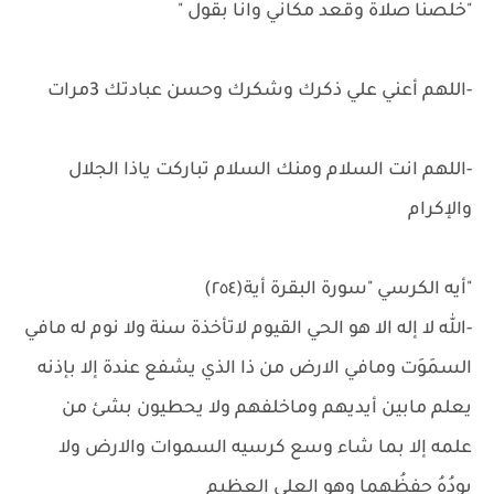
"خلصنا صلاة وقعد مكاني وانا بقول "
-اللهم أعني علي ذكرك وشكرك وحسن عبادتك 3مرات
-اللهم انت السلام ومنك السلام تباركت ياذا الجلال
والإكرام
"أيه الكرسي "سورة البقرة أية(٢٥٤)
-الله لا إله الا هو الحي القيوم لاتأخذة سنة ولا نوم له مافي
السمَوَت ومافي الارض من ذا الذي يشفع عندة إلا بإذنه
يعلم مابين أيديهم وماخلفهم ولا يحطيون بشئ من
علمه إلا بما شاء وسع كرسيه السموات والارض ولا
يودُهُ حفظُهما وهو العلي العظيم