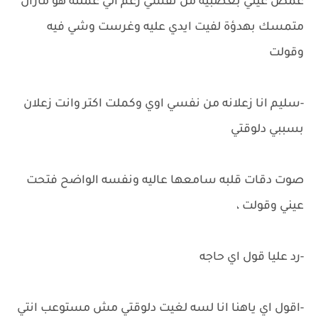
غمض عيني بعصبيه من نفسي رغم الي عملته هو مازال
متمسك بهدؤة لفيت ايدي عليه وغرست وشي فيه
وقولت
-سليم انا زعلانه من نفسي اوي وكملت اكتر وانت زعلان
بسببي دلوقتي
صوت دقات قلبه سامعها عاليه ونفسه الواضح فتحت
عيني وقولت ،
-رد عليا قول اي حاجه
-اقول اي ياهنا انا لسه لغيت دلوقتي مش مستوعب انتي