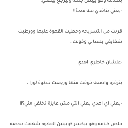
بصدمه وهو بيبص جمبه وبيرجع بيصلي،
-يعني بتاخدي منه فعلاً!!
قربت من التسريحه وحطيت القهوة عليها وورطبت
شفايفي بلساني وقولت ،
-علشان خاطري اهدي
بنرفزه واضحه خوفت منها ورجعت خطوة لورا ،
-يعني اي اهدي يعني انتي مش عايزة تخلفي مني؟!!
خلص كلامه وهو بيكسر كوبيتين القهوة شهقت بخضه