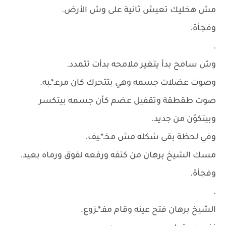
مش هخليك تعيش ثانية على وش الأرض.
وفجأة.
.
وش سامح بدأ يتغير ملامحه بدأت تتمدد.
وصوت عضلات جسمه وهي بتتحرك كان مرعـ*ـبه.
صوت طقطقة وتقفيل عضم كأن جسمه بيتكسر
وبيتكوّن من جديد.
وفي لحظة بقى شكله مش مخـ*ـيف.
مسك الشيخ برهان من كتفه ورفعه لفوق ورماه بعيد.
وفجأة.
.
الشيخ برهان فتح عينه وقام مفـ*ـزوع.