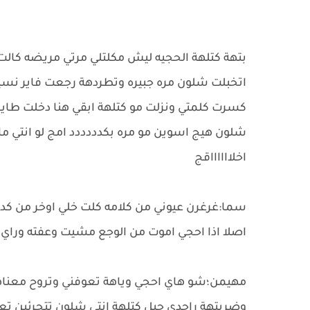
بتهة كتلهة الحجيه ليش مكلتلي مرتي مريضه كا
اتخبلت شلون مره جبيره وتطردهة رجعت فاير ن
كسرت كلمتي ونزلت مو كتلهة ابقي هنا دخلت طاير
شلون هيج اسوين مو مره بكدددددد امج لو انتي ما 
اخلااااااقج
سما:غرغرن عيوني من كلامه كلت خلي اوخر من كدامه
اصلا اذا احجي اموت من الوجع مشيت وعفته وراي 
مهيمن؛شو هاي احجي وياهة تعوفني وتروح معناه
وضربتهة راجدي حيل كتلهة انتي شلون تتجرئين تعوفي