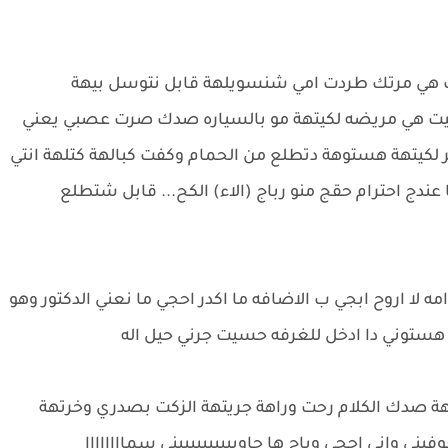
لت هي مرتك طردت امي شنسويلهة قابل نتوسل بيهة
سيت هي مريضه لكيتهة مو بالسياره صدك صرت عصبي يعني
 لكيتهة هستوهة دتطلع من الحمام وكفت كبالهة كتلهة انتي
عندج احترام حقج منو رباج (الاء) الكح... قابل شتطلع
 لا اروح ابجي ب الاضافه ما اكدر احجي ما نعني الدكتور وهو
هستوني دا ادخل للغرفه حسيت جرني حيل اله
ة صدك الكلام رحت وراهة جريتهة الزكت بصدري وخرتهة
ني واني احجي وياج ها جاوبيييييييييني سماااااااا