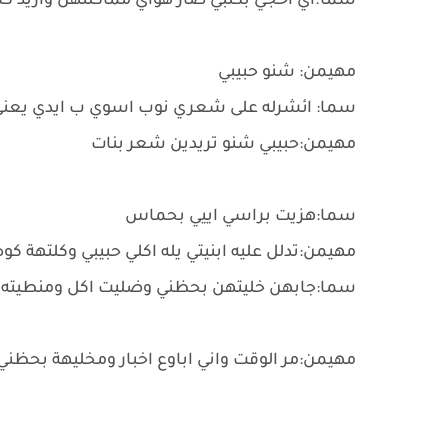
سما؛اي احجي بكلبي صار هواي مماكلتهن واريد 
مهيمن: شنو حبيبي
سما: ائشرله على شعري نوب اسوي ب ايدي يعني
مهيمن:حبيبي شنو تريدين شعر بنات
سما:هزيت براسي اييي بحماس
مهيمن:تدلل عليه ابنيتي يله اكلي حبيبي وكلتهة
سما:جابهن خليتهن بحظني وضليت اكل ومنطيته 
مهيمن:مر الوقت واني اباوع اخبار ومخليهة بح