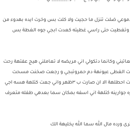
دموعي ضلت تنزل ما حجيت ولا كلت بس وخرت ايده بهدوء من
وتغطيت حتى راسي غطيته كعدت ابجي جوه الغطة بس
بني وكانما دتكولي اني مريضه لا تعاملني هيج عفتهة رحت
ت الغطى عيونهة دم حمروتبجي و رجعت صخنت مسحت
دموعهة وبست كصتهة ورحت جبت كمادات وضليت احطلهة الا ان صارت ب ٣ظهر واني جعت كتلهة هسه اجي
ه جوارينه كتلهة اني اسفه بمكان سما بعدهي طفله متعرف
ورده مال الله سما الله يخليهة الك