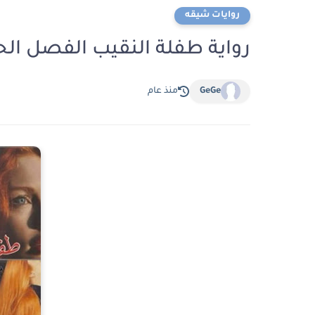
روايات شيقه
رواية طفلة النقيب الفصل الحادي عشر 11 
GeGe
منذ عام