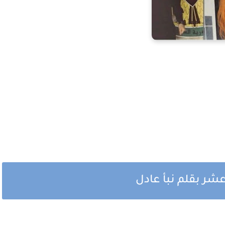
شر بقلم نبأ عادل