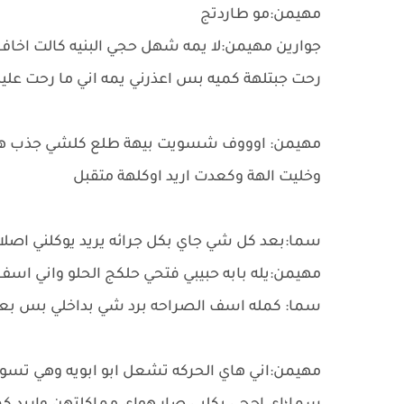
مهيمن:مو طاردتج
جوارين مهيمن:لا يمه شهل حجي البنيه كالت اخاف ا
رحت جبتلهة كميه بس اعذرني يمه اني ما رحت علي
مهيمن: اوووف شسويت بيهة طلع كلشي جذب هي مط
وخليت الهة وكعدت اريد اوكلهة متقبل
سما:بعد كل شي جاي بكل جرائه يريد يوكلني اصلا
مهيمن:يله بابه حبيبي فتحي حلكج الحلو واني ا
سما: كمله اسف الصراحه برد شي بداخلي بس بعد
مهيمن:اني هاي الحركه تشعل ابو ابويه وهي تسو