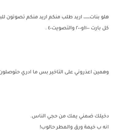
هلو بنات،،،،، اريد طلب منكم اريد منكم تصوتون 
كل بارت ١٠٠او٢٠٠ والتصويت٤٠ .
وهمين اعذروني على التاخير بس ما ادري حتوصلون البارت ٧٠٠ تعليق اليوم طفلة_النقيب ب
دخيلك ضمني يمك من حجي الناس.
انه ب خيمة ورق والمطر حالوب!