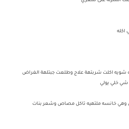
كمت ائشرله على شعري
 اكله
 كوه شويه اكلت شربتهة علاج وطلعت جبتلهة الغراض
شي خلي يولي
ظني وهي خانسه ملتهيه تاكل مصاص وشعر بنات