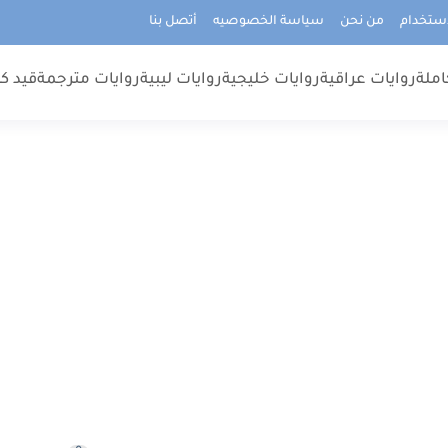
استخدام
من نحن
سياسة الخصوصيه
أتصل بنا
املة
روايات عراقية
روايات خليجية
روايات ليبية
روايات مترجمة
قيد كت