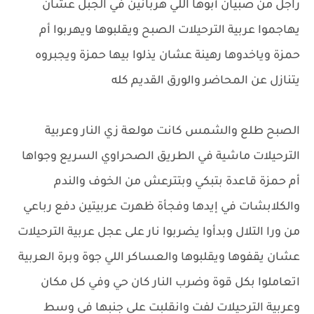
راجل من صبيان أبوها اللي هربانين في الجبل عشان
يهاجموا عربية الترحيلات الصبح ويقلبوها ويهربوا أم
حمزة وياخدوها رهينة عشان يذلوا بيها حمزة ويجبروه
يتنازل عن المحاضر والورق القديم كله
الصبح طلع والشمس كانت مولعة زي النار وعربية
الترحيلات ماشية في الطريق الصحراوي السريع وجواها
أم حمزة قاعدة بتبكي وبتترعش من الخوف والندم
والكلابشات في إيدها وفجأة ظهرت عربيتين دفع رباعي
من ورا التلال وبدأوا يضربوا نار على عجل عربية الترحيلات
عشان يقفوها ويقلبوها والعساكر اللي جوة وبرة العربية
اتعاملوا بكل قوة وضرب النار كان حي وفي كل مكان
وعربية الترحيلات لفت وانقلبت على جنبها في وسط