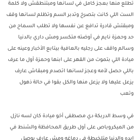
تطلع منها بعجز كامل في لسانها ومبتنطقش ولا كلمة
الست اللي كانت بتصرخ وتدبر السم وتظلم لسانها وقف
ومبقتش قادرة تدافع عن نفسها ولا تطلب السماح من
حد وحمزة نايم في أوضته متكسر ومش داري بالدنيا
وسالم واقف على رجليه بالعافية بيتابع الأخبار وعينه على
ميادة اللي بتموت من القهر على ابنها وحمزة أول ما عرف
باللي حصل لأمه وعجز لسانها اتصدم ومبقاش عارف
يزعل عليها ولا يزعل منها والكل بقوا في حالة ذهول
وتعب
في وسط الدربكة دي مصطفى أخو ميادة كان لسه نازل
من الميكروباص على أول طريق المحافظة والشنط في
إيده والدنيا متلخبطة في دماغه ومش عارف يوصل