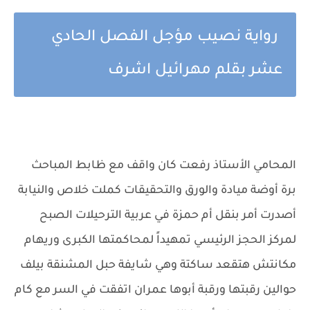
رواية نصيب مؤجل الفصل الحادي
عشر بقلم مهرائيل اشرف
المحامي الأستاذ رفعت كان واقف مع ظابط المباحث
برة أوضة ميادة والورق والتحقيقات كملت خلاص والنيابة
أصدرت أمر بنقل أم حمزة في عربية الترحيلات الصبح
لمركز الحجز الرئيسي تمهيداً لمحاكمتها الكبرى وريهام
مكانتش هتقعد ساكتة وهي شايفة حبل المشنقة بيلف
حوالين رقبتها ورقبة أبوها عمران اتفقت في السر مع كام