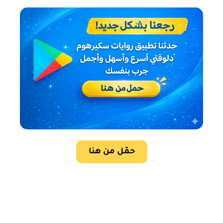
حمّل من هنا