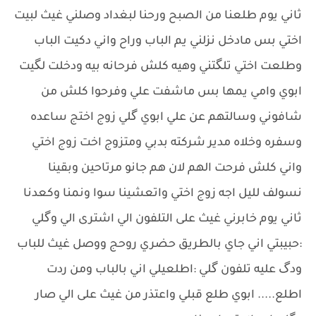
ثاني يوم طلعنا من الصبح ورحنا لبغداد وصلني غيث لبيت
اختي بس مادخل نزلني يم الباب وراح واني دكيت الباب
وطلعت اختي تلگتني وهيه كلش فرحانه بيه ودخلت لگيت
ابوي وامي يمها بس ماشفت علي وفرحوا كلش من
شافوني وسالتهم عن علي ابوي گلي زوج اختج ساعده
وسفره وخلاه مدير شركته بدبي ومتزوج اخت زوج اختي
واني كلش فرحت الهم لان هم جانو مرتاحين وبقينا
نسولف لليل اجه زوج اختي واتعشينا سوا ونمنا وكعدنا
ثاني يوم خابرني غيث على التلفون الي اشترى الي وگلي
:حبيبتي اني جاي بالطريق حضري روحج ووصل غيث للباب
ودگ عليه تلفون گلي :اطلعيلي اني بالباب ومن ردت
اطلع..... ابوي طلع قبلي واعتذر من غيث على الي صار