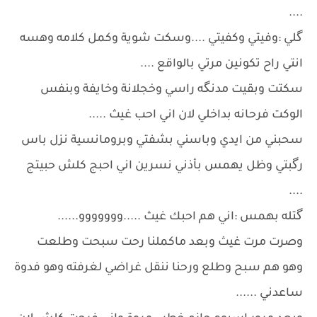
....
گلي :وفيتي وكفيتي ....وسكت شوية وكمل كلامه وهسه
انتي راح تكونين مرتي بالواقع ....
سكتت وبقيت مدنگه راسي وخجلانة وخايفة وبنفس
الوكت فرحانه بداخلي لان اني احب غيث .....
سحبني من ايدي وباسني بشفتي وبرومانسية نزل باس
رگبتي وظل يهمس بأذني نسرين اني احبج كلش حبيتج
....
گتله بهمس :اني هم احبك غيث .....ووووووو......
وصرت مرت غيث وبعد ماكملنا رحت سبحت وطلعت
وهو هم سبح وطلع ورحنا ننقل غراضي لغرفته وهو فدوة
ساعدني ......