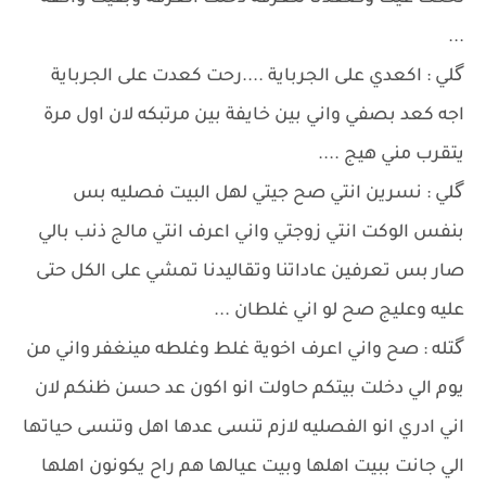
...
گلي : اكعدي على الجرباية ....رحت كعدت على الجرباية
اجه كعد بصفي واني بين خايفة بين مرتبكه لان اول مرة
يتقرب مني هيج ....
گلي : نسرين انتي صح جيتي لهل البيت فصليه بس
بنفس الوكت انتي زوجتي واني اعرف انتي مالج ذنب بالي
صار بس تعرفين عاداتنا وتقاليدنا تمشي على الكل حتى
عليه وعليج صح لو اني غلطان ...
گتله : صح واني اعرف اخوية غلط وغلطه مينغفر واني من
يوم الي دخلت بيتكم حاولت انو اكون عد حسن ظنكم لان
اني ادري انو الفصليه لازم تنسى عدها اهل وتنسى حياتها
الي جانت ببيت اهلها وبيت عيالها هم راح يكونون اهلها