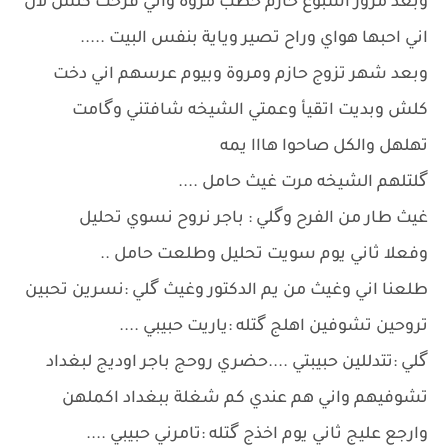
وبعد مرور اسبوع حازم خطب مروة واني فرحت كلش لان
اني احبها هواي وراح تصير وياية بنفس البيت .....
وبعد شهر تزوج حازم ومروة وبيوم عرسهم اني دخت
كلش وبديت اتقيأ وعمتي الشيخه شافتني وگامت
تهلهل والكل صاحوا هااا يمه
گلتلهم الشيخه مرت غيث حامل ....
غيث طار من الفرح وگلي : باجر نروح نسوي تحليل
وفعلا ثاني يوم سويت تحليل وطلعت حامل ..
طلعنا اني وغيث من يم الدكتور وغيث گلي :نسرين تحبين
تروحين تشوفين اهلج گتله :ياريت حبيبي ....
گلي :تتدللين حبيبتي ....حضري روحج باجر اوديج لبغداد
تشوفيهم واني هم عندي كم شغلة ببغداد اكملهن
وارجع عليج ثاني يوم اخذج گتله :تامرني حبيبي ....