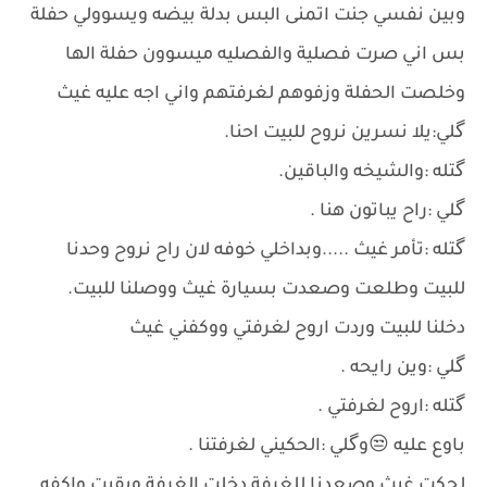
وبين نفسي جنت اتمنى البس بدلة بيضه ويسوولي حفلة
بس اني صرت فصلية والفصليه ميسوون حفلة الها
وخلصت الحفلة وزفوهم لغرفتهم واني اجه عليه غيث
گلي:يلا نسرين نروح للبيت احنا.
گتله :والشيخه والباقين.
گلي :راح يباتون هنا .
گتله :تأمر غيث .....وبداخلي خوفه لان راح نروح وحدنا
للبيت وطلعت وصعدت بسيارة غيث ووصلنا للبيت.
دخلنا للبيت وردت اروح لغرفتي ووكفني غيث
گلي :وين رايحه .
گتله :اروح لغرفتي .
باوع عليه 😒وگلي :الحكيني لغرفتنا .
لحكت غيث وصعدنا للغرفة دخلت الغرفة وبقيت واكفه