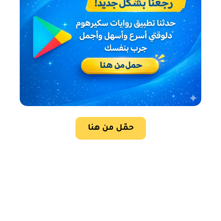
حمّل من هنا