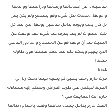
تفاصيله ...عن اصدقائها وزملائها ودراستها ووالدتها
واخوتها...تتحدث بكل شيء وهو يستمع ولم يكن يمل
بل كان يحب وجوده بداخل تفاصيل يومها الذي بعد كل
تلك السنوات لم يعد يعرف عنه شيء فقد توقفت عن
الحديث منذ أن توقف هو عن الاستماع واخذ دور القاضي
الذي يقييم ويحكم فلم تعد تضع نفسها فوق طاوله
حكمه !
Back
فرك حازم وجهه بضيق لم يخفيه حينما دخلت رنا الي
الغرفه لتجلس علي طرف الفراش وتتطلع إليه متساءله :
حازم انت اتضايقت مني ؟
التفت حازم بكامل جسده تجاهها وهتف باحتدام : طالما