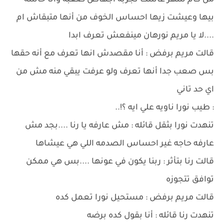
من كام شهر عاشت تجربه اجهاض صعبه وانا حاسه
بيها وعيشت زيها احساس الخوف من أنها متبقاش ام
....لا يا مريم نورهان مينفعش تعرف ابدا
قالت مريم برفض : أنا مقصدش انها تعرف مع أنه حقها
بس صعب جدا أنها تعرف ولو عرفت يبقي منه مش من
اي حد تاني
: طيب نورا ناويه علي ايه ؟!..
تنهدت نورا بثقل قائله : مش عارفه يا رنا ....بجد مش
عارفه حاجه غير احساس الصدمه اللي هي عيشاها
قالت رنا بتأثر : ربنا يكون في عونها ....بس هي ممكن
توافق تتجوزه
قالت مريم برفض : مستحيل نورا تعمل كده
تنهدت رنا قائله : أنا بقول كده برضه