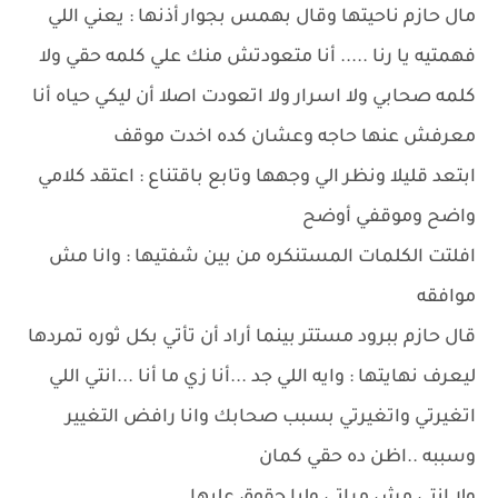
مال حازم ناحيتها وقال بهمس بجوار أذنها : يعني اللي
فهمتيه يا رنا ..... أنا متعودتش منك علي كلمه حقي ولا
كلمه صحابي ولا اسرار ولا اتعودت اصلا أن ليكي حياه أنا
معرفش عنها حاجه وعشان كده اخدت موقف
ابتعد قليلا ونظر الي وجهها وتابع باقتناع : اعتقد كلامي
واضح وموقفي أوضح
افلتت الكلمات المستنكره من بين شفتيها : وانا مش
موافقه
قال حازم ببرود مستتر بينما أراد أن تأتي بكل ثوره تمردها
ليعرف نهايتها : وايه اللي جد ...أنا زي ما أنا ...انتي اللي
اتغيرتي واتغيرتي بسبب صحابك وانا رافض التغيير
وسببه ..اظن ده حقي كمان