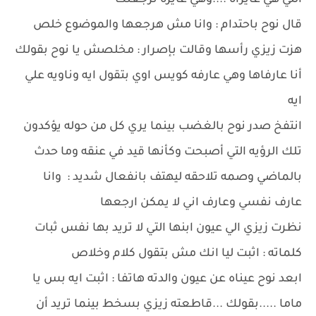
اللي هي عايزاه ....وهي عايزة ترجعلك
قال نوح باحتدام : وانا مش هرجعها والموضوع خلص
هزت زيزي رأسها وقالت بإصرار : مخلصش يا نوح بقولك
أنا عارفاها وهي عارفه كويس اوي بتقول ايه وناويه علي
ايه
انتفخ صدر نوح بالغضب بينما يري كل من حوله يؤكدون
تلك الرؤيه التي أصبحت وكأنها قيد في عنقه وما حدث
بالماضي وصمه تلاحقه ليهتف بانفعال شديد : وانا
عارف نفسي وعارف اني لا يمكن ارجعها
نظرت زيزي الي عيون ابنها التي لا تريد بها نفس ثبات
كلماته : اثبت ليا انك مش بتقول كلام وخلاص
ابعد نوح عيناه عن عيون والدته هاتفا : اثبت ايه بس يا
ماما .....بقولك ...قاطعته زيزي بسخط بينما تريد أن