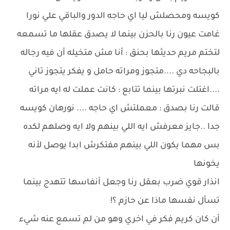
كويسه ومحصلش ليا اي حاجه الدور والباقي علي نورا
غامت عيون رنا بالحزن بينما لا يصدق عقلها ما تسمعه
لتختم مريم حديثها بحنق : أنا مش متخيله أن فيه رجاله
بالبجاحه دي ....متجوز ومراته حامل و يفكر يتجوز تاني
....اغتلت نبرتها بينما تتابع : كانت عملت له ايه مراته
قالت رنا بصدق : معملتش اي حاجه .... نورهان كويسه
جدا ..جايز معرفش ايه اللي بينهم ولا ايه وصلهم لكده
بس مهما يكون اللي بينهم مفتكرش ابدا يوصل لأنه
يخونها
انذار قوي ضرب بعقل رنا وجعل أنفاسها تتهدج بينما
تسأل نفسها ماذا عن حازم ؟!
أن كان كريم فكر في اخري وهو من لم تسمع عنه شيء