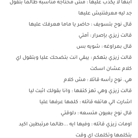
ابنها لا يكذب عليها : مش محتاجه مناسبه طالما بتقول
جد ليه معرفتنيش عليها
قال نوح بتسويف : حاضر يا ماما هعرفك عليها
قالت زيزي بإصرار : أمتي
قال بمراوغه : شويه بس
قالت زيزي بتهكم : يبقي انت بتضحك عليا وبتقول اي
كلام عشان اسكت
هي. نوح رأسه قائلا : مش كلام
قالت زيزي وهي تهز كتفها : وانا بقولك اثبت ليا
اشارت الي هاتفه قائله : كلمها عرفها عليا
قال نوح بعيون متسعه : دلوقتي
اومات زيزي قائله : وفيها ايه ...طالما مرتبطين اكيد
بتكلمها وتكلمك اي وقت