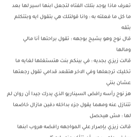
تعرف ماذا يوجد بتلك الفتاه لتجعل ابنها اسير لها بعد
ما كل ما فعلته به : وانا قولتلك هي بتقول ايه وبتتكلم
بثقه
قال نوح وهو يشيح بوجهه : تقول براحتها أنا مالي
ومالها
قالت زيزي بجديه : في بينكم بنت هتستغلها لغايه ما
تخليك ترجعلها وفي الاخر هتقعد قدامي تقول رجعتها
عشان بنتي
هز نوح رأسه رافض السيناريو الذي يدرك جيدا أن روان لم
تتنازل عنه ومهما يقول جزء بداخله دفين مازال خاضعا
لها : مش هيحصل
قالت زيزي بإصرار علي المواجهه رافضه هروب ابنها