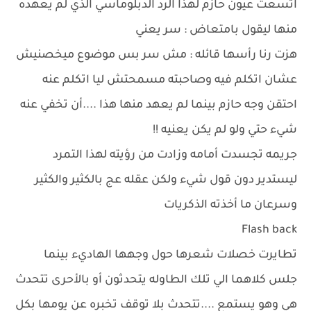
اتسعت عيون حازم لهذا الرد الدبلوماسي الذي لم يعهده
منها ليقول بامتعاض : سر يعني
هزت رنا رأسها قائله : مش سر بس موضوع ميخصنيش
عشان اتكلم فيه وصاحبته مسمحتش ليا اتكلم عنه
احتقن وجه حازم بينما لم يعهد منها هذا ....أن تخفي عنه
شيء حتي ولو لم يكن يعنيه !!
جريمه تجسدت أمامه وزادت من رؤيته لهذا التمرد
ليستدير دون قول شيء ولكن عقله عج بالكثير والكثير
وسرعان ما أخذته الذكريات
Flash back
تطايرت خصلات شعرها حول وجهها الهاديء بينما
جلس كلاهما الي تلك الطاوله يتحدثون أو بالأحرى تتحدث
هي وهو يستمع ....تتحدث بلا توقف تخبره عن يومها بكل