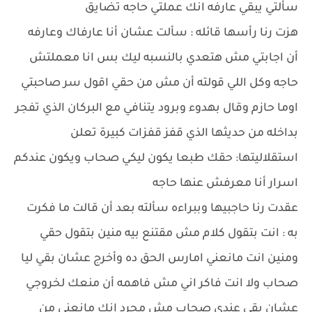
سألتي يبقي عارفه انك عملتي حاجه تضايق
هزت رنا رأسها قائله : سألت عشان أنا عارفاك وعارفه
أن اجابتي مش هتعدي بالنسبه ليك بس انا معملتش
حاجه وكل اللي قولته أن مش من حقي اقول سر صاحبتي
اوما حازم وقال بهدوء وبرود يتنافي مع البركان الذي تفجر
بداخله من حديثها الذي قفز قفزات كبيرة تعلن
استقلاليتها: حقك طبعا يكون ليكي صحاب ويكون عندكم
اسرار أنا معرفش عنها حاجه
عقدت رنا حاجبيها وببراءه سألته بعد أن قالت ما فكرت
به : انت بتقول كلام مش مقتنع بيه منين بتقول حقي
ومنين انت مانعني امارس الحق ده وأخرج عشان بقي ليا
صحاب ولا انت فاكر اني مش فاهمه أن منعك لخروجي
عشان بقي عندي صحاب مش مجرد انك مانعني من