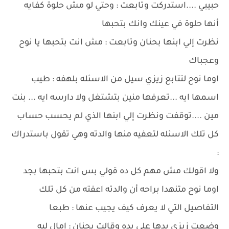
حبيبي ....استدركت وتابعت : وحتي لو مش حلوة كفايه
أنها حلوة في عينك وانك بتحبها
نظرت إلي ابنها بحنان وتابعت : مش انت بتحبها يا نوح
وعجباك
اوما نوح لتتابع زيزي سيل من الاسئله بلهفه : طيب
اسمها ايه ...تعرفها منين بتشتغل ولا دارسه ايه ... بنت
مين ....توقفت ونظرت إلي ابنها الذي لم يحسب حساب
كل تلك الاسئله لتعفيه منها والدته وهي تقول باستدراك
:
ولا اقولك مش مهم كل ده قولي بس انت بتحبها بجد
اوما نوح متنهدا براحه أن والدته اعفته من كل تلك
التفاصيل التي لا يعرف كيف يجيب عنها : طبعا
وضعت زيزي يدها علي يده وقالت بحنان : امال ليه