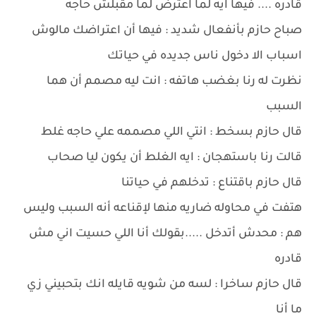
قادره .... فيها ايه لما اعترض لما مقبلش حاجه
صباح حازم بأنفعال شديد : فيها أن اعتراضك مالوش
اسباب الا دخول ناس جديده في حياتك
نظرت له رنا بغضب هاتفه : انت ليه مصمم أن هما
السبب
قال حازم بسخط : انتي اللي مصممه علي حاجه غلط
قالت رنا باستهجان : ايه الغلط أن يكون ليا صحاب
قال حازم باقتناع : تدخلهم في حياتنا
هتفت في محاوله ضاريه منها لإقناعه أنه السبب وليس
هم : محدش أتدخل .....بقولك أنا اللي حسيت اني مش
قادره
قال حازم ساخرا : لسه من شويه قايله انك بتحبيني زي
ما أنا