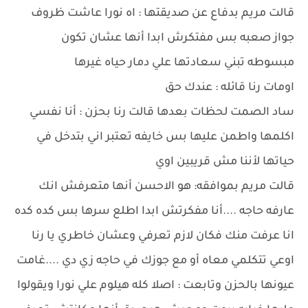
قالت مريم بدفاع عن صديقتها : اه نورا عاشت ظروف
جواز صعبه بس مفتكرش ابدا أنها عشان تكون
مبسوطه تبني سعادتها علي دمار حياه غيرها
اومات رنا قائله : عندك حق
ساد الصمت لحظات بعدها قالت رنا بحزن : أنا نفسي
اكلمها واطمن عليها بس خايفه تعتبر اني بتدخل في
حياتها لأننا مش قريبين اوي
قالت مريم بموافقه: هو الاحسن أنها متعرفش انك
عارفه حاجه ....أنا مفكرتش ابدا اطلع سرها بس كده كده
انا عرفت منك فكان لازم تعرفي وعشان خاطري يا رنا
اوعي تتكلمي معاه أو مع جوزك في حاجه زي دي ....غامت
عيونها بالحزن وتابعت : اصلا كله هيلوم علي نورا ويقولوا