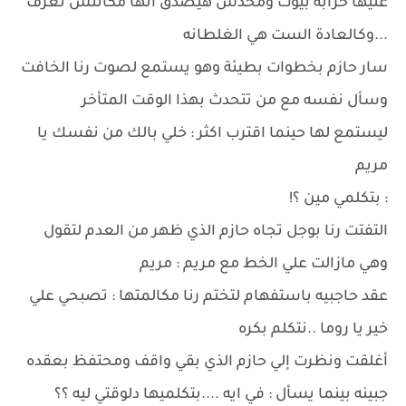
عليها خرابه بيوت ومحدش هيصدق أنها مكانتش تعرف
...وكالعادة الست هي الغلطانه
سار حازم بخطوات بطيئة وهو يستمع لصوت رنا الخافت
وسأل نفسه مع من تتحدث بهذا الوقت المتأخر
ليستمع لها حينما اقترب اكثر : خلي بالك من نفسك يا
مريم
: بتكلمي مين ؟!
التفتت رنا بوجل تجاه حازم الذي ظهر من العدم لتقول
وهي مازالت علي الخط مع مريم : مريم
عقد حاجبيه باستفهام لتختم رنا مكالمتها : تصبحي علي
خير يا روما ..نتكلم بكره
أغلقت ونظرت إلي حازم الذي بقي واقف ومحتفظ بعقده
جبينه بينما يسأل : في ايه ....بتكلميها دلوقتي ليه ؟؟