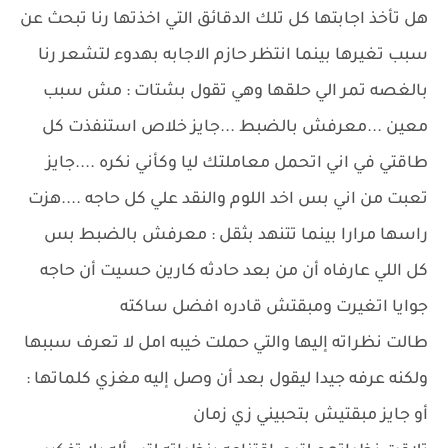
هل تأخذ اجابتها كل تلك الدقائق التي اخذتها رنا تبحث عن
سبب تغيرها بينما انتظر حازم الاجابه بهدوء لتشعر رنا
بالغصه تمر الي حلقها وهي تقول بشتات : مش سبب
معين ...معرفش بالضبط ...جايز خلاص استنفذت كل
طاقتي في اني اتحمل معاملتك ليا وكأني نكره ....جايز
تعبت من اني بس اخد اللوم والنقد علي كل حاجه ....هزت
راسها مرارا بينما تتنهد بثقل : معرفش بالضبط بس
كل اللي عارفاه أن من بعد حادثه كارين حسيت أن حاجه
جوايا اتغيرت ومبقتش قادره افضل ساكته
طالت نظراته إليها والتي حملت خيبه امل لا تعرف سببها
ولكنه عرفه جيدا ليقول بعد أن وصل إليه مغزي كلماتها :
أو جايز مبقتيش بتحبيني زي زمان