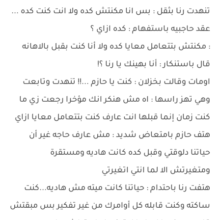
تنهدت رنا بثقل : بس انا مكنتش كده ولا انت كنت كده ...
عقد حاجبيه باستفهام : كده ازاي ؟
: مكنتش بتتعامل معايا كده ولا أنا كنت بقبل بالاهانه
قال باستنكار : أنا بهينك يا رنا ؟!
اومات وقالت بخزلان : كنت يا حازم ...!! تنهدت وتابعت
وهي تهز راسها : اه مش هنكر انك مؤخرا رجعت زي ما
كنت زمان إنما قبلها انت عارف كنت بتتعامل معايا ازاي
هتف حازم بامتعاض شديد : مش عارف حاجه غير أن
حياتنا دلوقتي وقبل كده كانت هاديه ومستقرة
ومتغيرتش الا لما انتي اتغيرتي
هتفت رنا باحتدام : حياتنا كانت ميته مش هاديه...كنت
ساكته وكنت قابله كل أوامرك من غير تفكير بس مبقتش