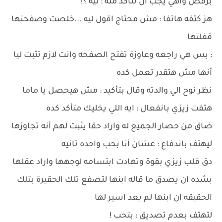
برفض واهي يجب أن تتأكد منه : ليه ؟!
هز كتفه هاتفا : مش محتاج اقول ليه ...خلصت وصفحتها
قفلتها
: بس هي راجعه وعاوزة تفتح الصفحه وانت لازم تثبت ليا
أنها مش هتقدر تعمل كده
نظر نوح الي والدته وقال بتأكيد : مش هيحصل يا ماما
هتفت زيزي بانفعال : ايه اللي يخليك متأكد كده
ضاق من حصار الجميع له واراد حقا يثبت لهم أنه تجاوزها
ليهتف باندفاع : عشان أنا بحب واحده تانيه
دق قلب زيزي بقوة وتهادت ابتسامه لوجهها واراد عقلها
بشده ان يصدق ما قاله ابنها لتصفع تلك الحقيرة بتلك
الحقيقه ان ابنها لم يعد اسير لها
لتهتف بعدم تصديق : بتحب !