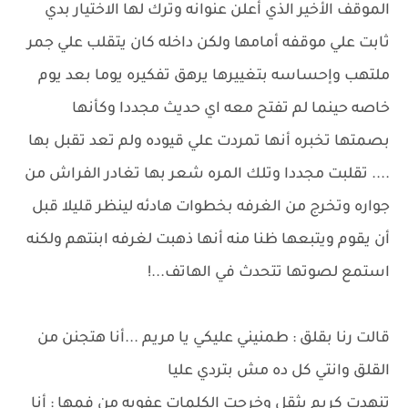
الموقف الأخير الذي أعلن عنوانه وترك لها الاختيار بدي
ثابت علي موقفه أمامها ولكن داخله كان يتقلب علي جمر
ملتهب وإحساسه بتغييرها يرهق تفكيره يوما بعد يوم
خاصه حينما لم تفتح معه اي حديث مجددا وكأنها
بصمتها تخبره أنها تمردت علي قيوده ولم تعد تقبل بها
.... تقلبت مجددا وتلك المره شعر بها تغادر الفراش من
جواره وتخرج من الغرفه بخطوات هادئه لينظر قليلا قبل
أن يقوم ويتبعها ظنا منه أنها ذهبت لغرفه ابنتهم ولكنه
استمع لصوتها تتحدث في الهاتف...!
قالت رنا بقلق : طمنيني عليكي يا مريم ...أنا هتجنن من
القلق وانتي كل ده مش بتردي عليا
تنهدت كريم بثقل وخرجت الكلمات عفويه من فمها : أنا