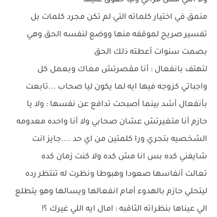
ولا انتي مش مراتي وليا حقوق عليها
منمق في اختيار كلماته التي لم تكن مجرد كلمات بل
تفسير صريح لموقفه منها ووضع لنفسه الحق وهي
بصمت سنوات أعطته ذلك الحق
لتهتف بانفعال : أنا مقصرتش معاك وبعمل كل
واجباتي كزوجه فيها ايه لما يكون ليا صحاب ...تابعت
بأنفعال أشد بينما أصبحت تدافع عن نفسها : ولا يا
حازم أنا متغيرتش عشان صحابي ولا أنا واحده معدومه
الشخصيه بتجري ورا كلمتين من اي حد ....جايز انت
شايفني كده بس انا مش كده ولا كنت زمان كده
تعالت أنفاسها صعودا وهبوطا ونظرت له تنتظر رده
ليتحلي حازم بالهدوء أمام انفعالها ويسالها وهو يتطلع
الي عيناها بنظراته الثاقبه : امال ايه اللي غيرك ؟!