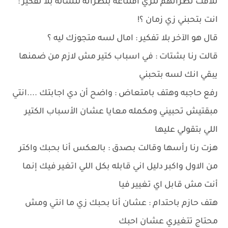
تلاقت نظراتهم لتري اقتناعه بنظراته لتسأله بلا تفكير :
انت بتحبني زي زمان ؟!
قال هو الآخر بلا تفكير : امال لسه متجوزك ليه ؟
قالت رنا بشتات : في اسباب كتير مش لازم من ضمنها
يبقي انك لسه بتحبني
رفع حاجبه وهتف بامتعاض : واضح أن دي اجابتك ....انتي
مبقتيش تحبيني ومكمله معايا عشان الأسباب الكتير
اللي بتقولي عليها
هزت رنا رأسها وقالت بصدق : بالعكس أنا بحبك واكتر
من الاول واكبر دليل اني قابله بكل اللي اتغير فيك إنما
أنت مش قابل اي تغيير فيا
هتف حازم باحتدام : عشان أنا بحبك زي ما انتي ومش
محتاج تتغيري عشان احبك