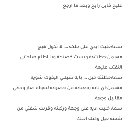
عليج قابل رايح وبعد ما ارجع
سما:خليت ايدي على حلكه ،،،، لا تكول هيج
مهيمن:حظنتهة وبست كصتهة ودا اطلع صاحتني
التفتت عليهة
سما:حظنته حيل ،،، بابه شيلني اليفوك شويه
مهيمن:اي بابه رفعتهة من خصرهة ليفوك صار وجهي
مقابيل وجهة
سما: خليت اديه على وجهة وركبته وقربت شفتي من
شفته حيل وكتله احبك