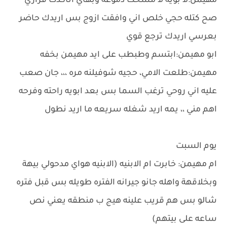
مهيمن:لا بويه لا مسحت دموعه وبهاي اتاكدت قراري
صح كتله حجي خلص اني وافقت ازوج بس اريدك حاضر
بعرسي اريدك ترجع قوي
ابو مهيمن:ابتسم وطبطب على ايد مهيمن بخفه
مهيمن:طلعت الامي، حجيه شوفيلنه مره ،،، جان صعب
عليه اني روحي ترغب السما بس بعد ابويه راحته وفرحه
اهم مني ،، يمه اريد شغله سريعه ما اريد نطول
يوم السبت
ام مهيمن: خابرت ام الابنيه (الابنيه هواي مدحولي بيهة
وبخلاقهة واهله جانو جيرانه الفتره طويله بس قبل فتره
شالو بس هم قريب علينه هيج ب منطقه يعني نص
ساعه على بيتهم)