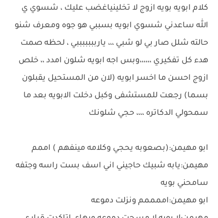
كلام ابويه بويه ازوج لا تخلينياغضب عليك ، شسوي ي
الله ساعدني شسوي ابويه بسببي هو جوه ومعرف شنو
حالته شلل صار بي لو شبي ،،، ياربببببببي ، لحظه صمت
هدء كل تفكيري ،،،،،،وبس اجه ابويه شلون امدد ،، خلص
ازوج احسن ما اخسر ابويه (لان من المستحيل يقبلون
بسما) رجعت للمستشفى وكبل دخلت الابويه بعد ما
سمحولي الدكاتره ،،،، حجي شلونك
ابو مهيمن:(بصعوبه يحجي وكلامه مينفهم ) اممم
مهيمن:يابه شبيك حاجيني اني اسف بست راسه وجتفه
سامحني بويه
ابو مهيمن:اممممم ونزلت دموعه