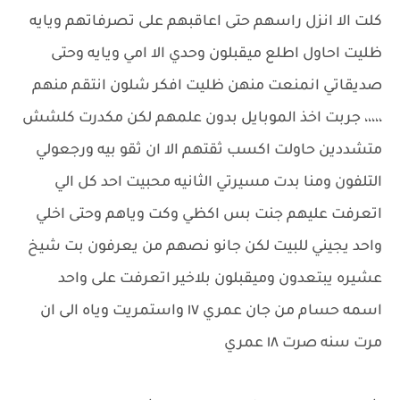
كلت الا انزل راسهم حتى اعاقبهم على تصرفاتهم ويايه
ظليت احاول اطلع ميقبلون وحدي الا امي ويايه وحتى
صديقاتي انمنعت منهن ظليت افكر شلون انتقم منهم
،،،،، جربت اخذ الموبايل بدون علمهم لكن مكدرت كلشش
متشددين حاولت اكسب ثقتهم الا ان ثقو بيه ورجعولي
التلفون ومنا بدت مسيرتي الثانيه محبيت احد كل الي
اتعرفت عليهم جنت بس اكظي وكت وياهم وحتى اخلي
واحد يجيني للبيت لكن جانو نصهم من يعرفون بت شيخ
عشيره يبتعدون وميقبلون بلاخير اتعرفت على واحد
اسمه حسام من جان عمري ١٧ واستمريت وياه الى ان
مرت سنه صرت ١٨ عمري