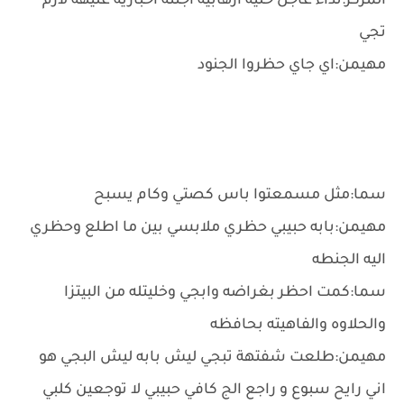
المركز:نداء عاجل خليه ارهابيه اجتنه اخباريه عليهة لازم
تجي
مهيمن:اي جاي حظروا الجنود
سما:مثل مسمعتوا باس كصتي وكام يسبح
مهيمن:بابه حبيبي حظري ملابسي بين ما اطلع وحظري
اليه الجنطه
سما:كمت احظر بغراضه وابجي وخليتله من البيتزا
والحلاوه والفاهيته بحافظه
مهيمن:طلعت شفتهة تبجي ليش بابه ليش البجي هو
اني رايح سبوع و راجع الج كافي حبيبي لا توجعين كلبي