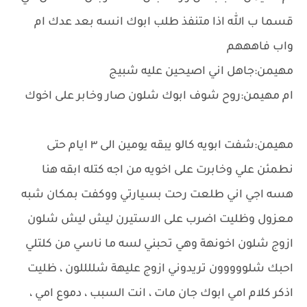
قسما ب الله اذا متنفذ طلب ابوك انسه بعد عدك ام
واب فاهههم
مهيمن:جاهل اني اصيحين عليه شبيج
ام مهيمن:روح شوف ابوك شلون صار وخابر على اخوك
مهيمن:شفت ابويه كالو يبقه يومين الى ٣ ايام حتى
نطمئن علي وخابرت على اخويه من اجه كتله ابقه هنا
هسه اجي اني طلعت رحت بسيارتي ووكفت بمكان شبه
معزول وظليت اضرب على الاستيرن ليش ليش شلون
ازوج شلون اخونهة وهي تحبني لسه ما ناسي من كلتلي
احبك شلووووون تريدوني ازوج عليهة شللللون ، ظليت
اذكر كلام امي ابوك جان مات ، انت السبب ، دموع امي ،