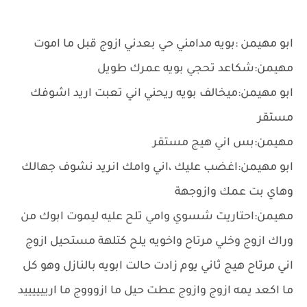
ابو مهيمن :بويه مدامني حي بعدني ازوج قبل ما اموت
مهيمن:شكاعد تحجي بويه عمرك طويل
ابو مهيمن:ميخالف بويه ريحني اني تعبت اريد اشوفك
مستقر
مهيمن:بس اني هيج مستقر
ابو مهيمن:اغضب عليك ،اني وامك انريد نشوف جهالك
وهاي بت عمك وازوجهة
مهيمن:احتاريت شسوي وامي تلح عليه ليموت ابوك من
وراك ازوج وخلي مرتاح واخويه يلح كتلهة مستحيل ازوج
اني مرتاح هيج ثاني يوم زادت حالت ابويه بالنازل وهو كل
ما اكعد يمه ازوج وازوج عطت حيل ما ازوووج ما ارييييييد