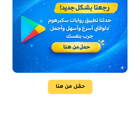
حمّل من هنا