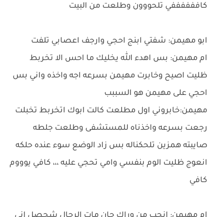
كاففففففي تلحووون وطلعت من البيت
ابو مهيمن: شفتي ابنج احجي وارجف اعصابي تلفت
ام مهيمن: بس اهدء الله يخليك ما احس الا تخربط
ظليت اصيح وخابرت مهيمن بسرعه اجه واخذه واني بس
احجي على مهيمن هو السببب
مهيمن:خابروني اول مطلعت كالت ابوك اتخربط تخبلت
رجعت بسرعه واخذناه للمستشفى وطلعت جلطه
صايبته همزين تلحكناله بس زاد الوضع سوء عنده حلكه
انعوج ظليت الوم بنفسي وامي تحجي عليه ،،، كافي يوووم
كافي
ام مهيمن: انجب من وراك جان مات الرجال شحصل اني