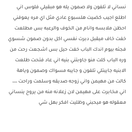
نساني لا تلفون ولا صمون يله هو مبقيلي فلوس اني
اطلع اجيب كضيت هلسبوع عادي مثل اي مره يعوفني
احظن ملابسه وانام من الخوف والرعبه بس مطلعت
خفت خاف ميقبل دبرت نفسي اكل بدون صمون شسوي
فجئه بيوم اندك الباب خفت حيل بس اشجعت رحت من
وره الباب كلت منو جاوبتني بنيه اني عاد فتحت طلعت
الابنيه جايبتلي تلفون و جايبه مسواك وصمون وياهة
كالت من مهيمن واني زوجه صديقه وسلمت وراحت ،،،،
اني مخابرت على مهيمن لان زعلانه منه من يروح ينساني
معقوله هو ميحبني وظليت افكر بهل شي