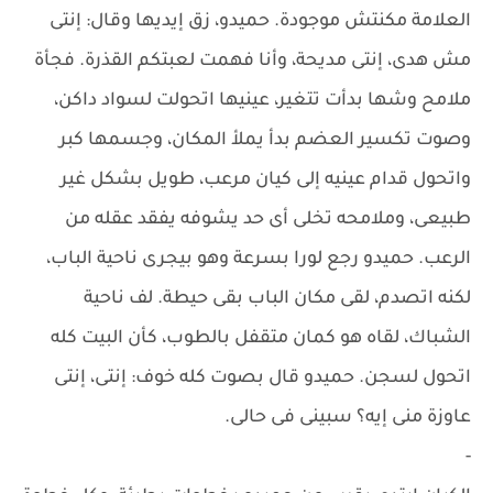
العلامة مكنتش موجودة. حميدو، زق إيديها وقال: إنتى
مش هدى، إنتى مديحة، وأنا فهمت لعبتكم القذرة. فجأة
ملامح وشها بدأت تتغير، عينيها اتحولت لسواد داكن،
وصوت تكسير العضم بدأ يملأ المكان، وجسمها كبر
واتحول قدام عينيه إلى كيان مرعب، طويل بشكل غير
طبيعى، وملامحه تخلى أى حد يشوفه يفقد عقله من
الرعب. حميدو رجع لورا بسرعة وهو بيجرى ناحية الباب،
لكنه اتصدم، لقى مكان الباب بقى حيطة. لف ناحية
الشباك، لقاه هو كمان متقفل بالطوب، كأن البيت كله
اتحول لسجن. حميدو قال بصوت كله خوف: إنتى، إنتى
عاوزة منى إيه؟ سبينى فى حالى.
-