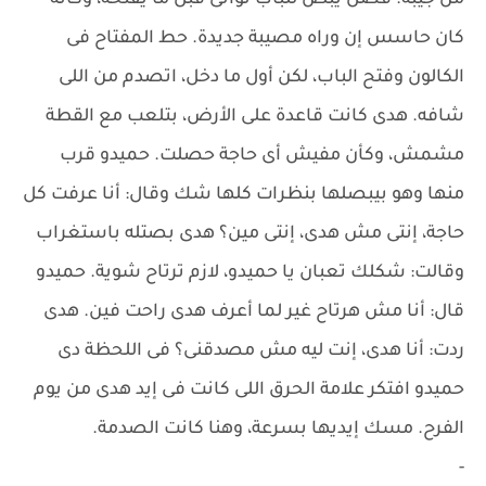
من جيبه. فضل يبص للباب ثوانى قبل ما يفتحه، وكأنه
كان حاسس إن وراه مصيبة جديدة. حط المفتاح فى
الكالون وفتح الباب، لكن أول ما دخل، اتصدم من اللى
شافه. هدى كانت قاعدة على الأرض، بتلعب مع القطة
مشمش، وكأن مفيش أى حاجة حصلت. حميدو قرب
منها وهو بيبصلها بنظرات كلها شك وقال: أنا عرفت كل
حاجة، إنتى مش هدى، إنتى مين؟ هدى بصتله باستغراب
وقالت: شكلك تعبان يا حميدو، لازم ترتاح شوية. حميدو
قال: أنا مش هرتاح غير لما أعرف هدى راحت فين. هدى
ردت: أنا هدى، إنت ليه مش مصدقنى؟ فى اللحظة دى
حميدو افتكر علامة الحرق اللى كانت فى إيد هدى من يوم
الفرح. مسك إيديها بسرعة، وهنا كانت الصدمة.
-