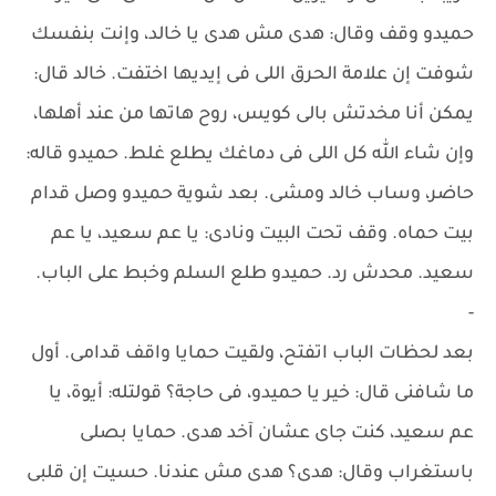
حميدو وقف وقال: هدى مش هدى يا خالد، وإنت بنفسك
شوفت إن علامة الحرق اللى فى إيديها اختفت. خالد قال:
يمكن أنا مخدتش بالى كويس، روح هاتها من عند أهلها،
وإن شاء الله كل اللى فى دماغك يطلع غلط. حميدو قاله:
حاضر، وساب خالد ومشى. بعد شوية حميدو وصل قدام
بيت حماه. وقف تحت البيت ونادى: يا عم سعيد، يا عم
سعيد. محدش رد. حميدو طلع السلم وخبط على الباب.
-
بعد لحظات الباب اتفتح، ولقيت حمايا واقف قدامى. أول
ما شافنى قال: خير يا حميدو، فى حاجة؟ قولتله: أيوة، يا
عم سعيد، كنت جاى عشان آخد هدى. حمايا بصلى
باستغراب وقال: هدى؟ هدى مش عندنا. حسيت إن قلبى