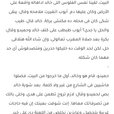
البيت، لقينا نفس الفلوس اللى خالد اداهاله واقعة على
الأرض وكان عليها دم. أيوب اتغيرت ملامحه وقال: يبقى
شكى كان فى محله، ده مكنش بركة. خالد قال: طيب
والحل يا جدى؟ أيوب طبطب على كتف خالد وحميدو وقال:
بكرة بعد صلاة المغرب تعالولى، وإن شاء الله هنلاقى
حل، لكن لحد الوقت ده خليكوا حذرين ومتصدقوش أى حد
مهما كان شكله.
-
حميدو، قام هو وخالد، أول ما خرجوا من البيت، فضلوا
ماشيين فى الشارع من غير ولا كلمة. بعد شوية خالد
بص لحميدو وقال: لازم تروح تطمن على هدى، وخلى بالك
من تصرفاتك معاها. إنت شوفت بعينك إن فيه حاجات
غريبة بتحصل، وعايزين نخلص من اللعنة دى على خير.