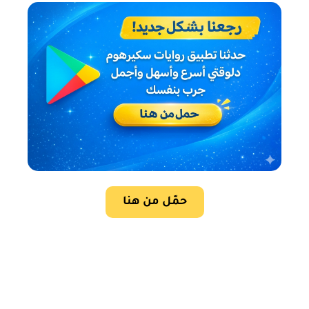
حمّل من هنا