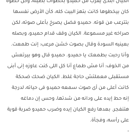
الكيان ابتدى يقرب من حميدو بخطوات بطيئة، وكل خطوة
كان بيخطوها كانت بتهز البيت كله، كأن الأرض نفسها
بتترعب من قوته. حميدو فضل يصرخ بأعلى صوته، لكن
صراخه غير مسموعة. الكيان وقف قدام حميدو، وبصله
بعينيه السودة وقال بصوت خشن مرعب: إنت طمعت.
وأنا رحبت بطمعك يا حميدو. حميدو قال وهو بيرتعش
من الخوف: أنا مش طماع أنا كل اللى كنت عاوزه إنى أبنى
مستقبلى معملتش حاجة غلط. الكيان ضحك ضحكة
كانت أعلى من أى صوت سمعه حميدو فى حياته، لدرجة
إنه حط إيده على ودانه من شدتها، وحس إن دماغه
هتنفجر. بعدها رفع الكيان إيده وضرب حميدو ضربة قوية
على رأسه، وفجأة.
-