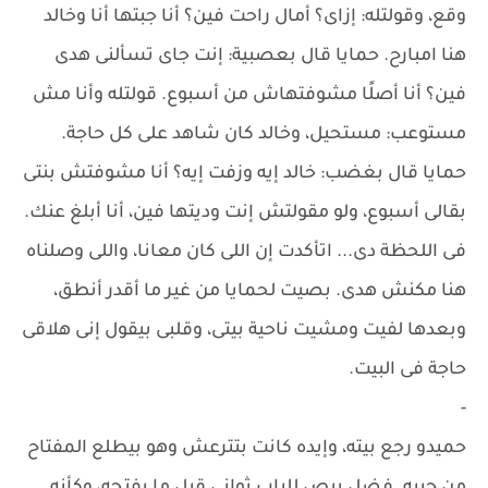
وقع، وقولتله: إزاى؟ أمال راحت فين؟ أنا جبتها أنا وخالد
هنا امبارح. حمايا قال بعصبية: إنت جاى تسألنى هدى
فين؟ أنا أصلًا مشوفتهاش من أسبوع. قولتله وأنا مش
مستوعب: مستحيل، وخالد كان شاهد على كل حاجة.
حمايا قال بغضب: خالد إيه وزفت إيه؟ أنا مشوفتش بنتى
بقالى أسبوع، ولو مقولتش إنت وديتها فين، أنا أبلغ عنك.
فى اللحظة دى... اتأكدت إن اللى كان معانا، واللى وصلناه
هنا مكنش هدى. بصيت لحمايا من غير ما أقدر أنطق،
وبعدها لفيت ومشيت ناحية بيتى، وقلبى بيقول إنى هلاقى
حاجة فى البيت.
-
حميدو رجع بيته، وإيده كانت بتترعش وهو بيطلع المفتاح