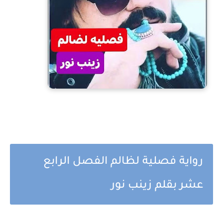
رواية فصلية لظالم الفصل الرابع
عشر بقلم زينب نور