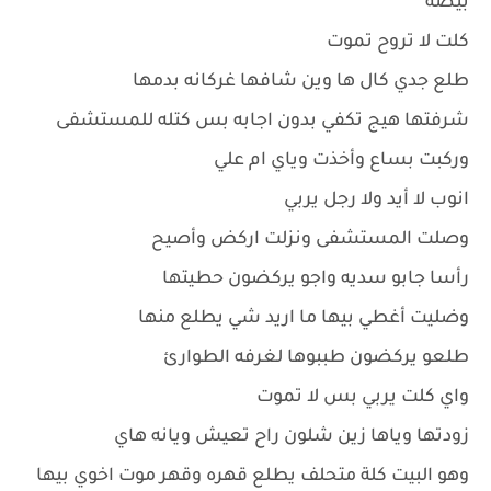
بيضه
كلت لا تروح تموت
طلع جدي كال ها وين شافها غركانه بدمها
شرفتها هيج تكفي بدون اجابه بس كتله للمستشفى
وركبت بساع وأخذت وياي ام علي
انوب لا أيد ولا رجل يربي
وصلت المستشفى ونزلت اركض وأصيح
رأسا جابو سديه واجو يركضون حطيتها
وضليت أغطي بيها ما اريد شي يطلع منها
طلعو يركضون طببوها لغرفه الطوارئ
واي كلت يربي بس لا تموت
زودتها وياها زين شلون راح تعيش ويانه هاي
وهو البيت كلة متحلف يطلع قهره وقهر موت اخوي بيها