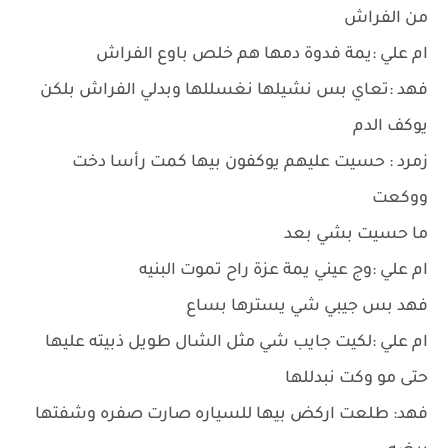
من الفراش
ام علي :يمة فدوة دمها هم خلص باوع الفراش
فهد :تعاي بس نشيلها نغسللها وبدلي الفراش بلكن
يوكف الدم
زمرد : حسيت عليهم يوكفون بيها كمت رأسا دخت
ووكعت
ما حسيت بشي بعد
ام علي :وج عيني يمة عزة راح تموت البنيه
فهد بس جيبي شي يسترها بساع
ام علي :لكيت جايب شي مثل الشال طويل ذبيته عليها
حتى مو وكت نبدللها
فهد: طلعت اركض بيها للسياره صارت صفره وشفتها