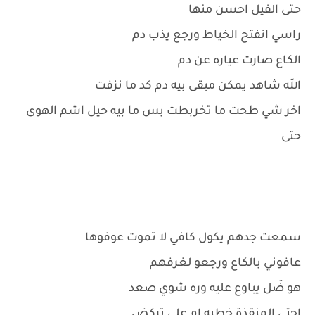
حتى الفيل احسن منها
راسي انفتح الخياط ورجع يذب دم
الكاع صارت عياره عن دم
الله شاهد يمكن مبقى بيه دم كد ما نزفت
اخر شي طحت ما تخربطت بس ما بيه حيل اشم الهوى
حتى
سمعت جدهم يكول كافي لا تموت عوفوها
عافوني بالكاع ورجعو لغرفهم
هو ضَل يباوع عليه وره شوي صعد
اجتي المنقذة خطيه ام علي تركض