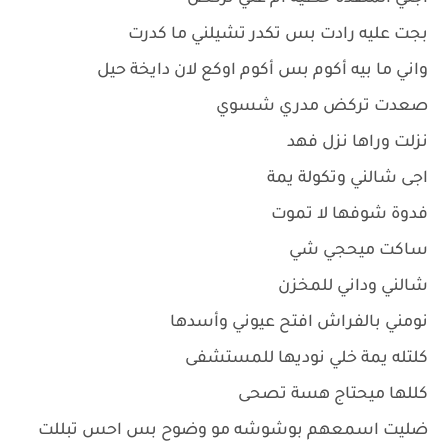
بجت عليه رادت بس تكدر تشيلني ما كدرت
واني ما بيه أكوم بس أكوم اوكع لان دايخة حيل
صعدت تركض مدري شسوي
نزلت وراها نزل فهد
اجى شالني وتكولة يمة
فدوة شوفها لا تموت
ساكت ميحجي شي
شالني وداني للمخزن
نومني بالفراش افتح عيوني وأسدها
كلتله يمة خلي نوديها للمستشفى
كللها ميحتاج هسة تصحى
ضليت اسمعهم بوشوشه مو وضوح بس احس تبللت