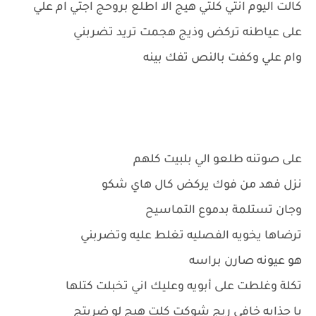
كالت اليوم انتي كلتي هيج الا اطلع بروحج اجتي ام علي
على عياطنه تركض وذيج هجمت تريد تضربني
وام علي وكفت بالنص تفك بينه
على صوتنه طلعو الي بلبيت كلهم
نزل فهد من فوك يركض كال هاي شكو
وجان تستلمة بدموع التماسيح
ترضاها يخويه الفصليه تغلط عليه وتضربني
هو عيونه صارن براسه
تكلة وغلطت على أبويه وعليك اني تخبلت كتلها
يا جذابه خافي ربج شوكت كلت هيج لو ضربتج