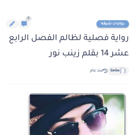
0
روايات شيقه
رواية فصلية لظالم الفصل الرابع
عشر 14 بقلم زينب نور
GeGe
منذ عام