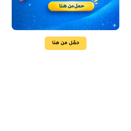
حمّل من هنا