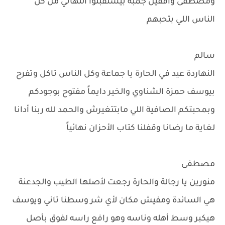
ومصطفى واقفين جمبه بيستقبلوا التهاني من كل
الناس اللي بتحبهم
سالم
النهاردة عيد في الحارة يا جماعة وكل الناس تاكل وتفرح
بيوسف حمزة الشناوي والخير دايماً مفتوح بوجودكم
وبمحبتكم الصافية اللي مابتتغيرش والحمد لله ربنا أدانا
لغاية ما رضانا وقفلنا كتاب الأحزان نهائياً
مصطفى
منورين يا رجالة والحارة رجعت لأصلها الطيب والجدعنة
هي السائدة ومفيش مكان لأي شر وسطنا تاني ويوسف
هيكبر وسط أهله وناسه وهو رافع راسه لفوق بأصل