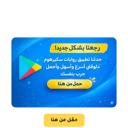
حمّل من هنا